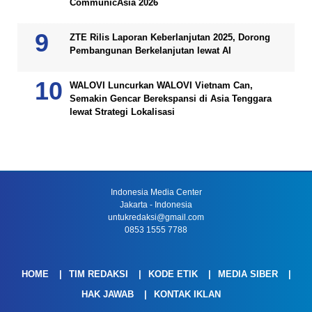
CommunicAsia 2026
ZTE Rilis Laporan Keberlanjutan 2025, Dorong
Pembangunan Berkelanjutan lewat AI
WALOVI Luncurkan WALOVI Vietnam Can,
Semakin Gencar Berekspansi di Asia Tenggara
lewat Strategi Lokalisasi
Indonesia Media Center
Jakarta - Indonesia
untukredaksi@gmail.com
0853 1555 7788
HOME
TIM REDAKSI
KODE ETIK
MEDIA SIBER
HAK JAWAB
KONTAK IKLAN