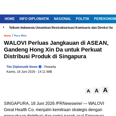
HOME
INFO DIPLOMATIK
NASIONAL
POLITIK
PEREKONOM
Telkom Indonesia Umumkan Restrukturisasi Komisaris dan Direksi Ser
/
Home
Pers Rilis
WALOVI Perluas Jangkauan di ASEAN,
Gandeng Hong Xin Da untuk Perkuat
Distribusi Produk di Singapura
Tim Diplomatik News
- Pewarta
Kamis, 18 Juni 2026
- 14:11 WIB
A
A
A
SINGAPURA, 18 Juni 2026 /PRNewswire/ — WALOVI
Great Health Co. menjalin kemitraan strategis dengan
perusahaan distribusi dan rantai pasok asal Singapura,