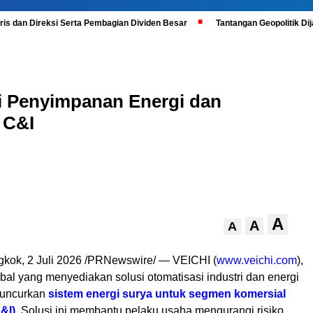
is dan Direksi Serta Pembagian Dividen Besar
Tantangan Geopolitik D
i Penyimpanan Energi dan
 C&I
A
A
A
kok, 2 Juli 2026 /PRNewswire/ — VEICHI (
www.veichi.com
),
al yang menyediakan solusi otomatisasi industri dan energi
luncurkan
sistem energi surya untuk segmen komersial
&I)
. Solusi ini membantu pelaku usaha mengurangi risiko