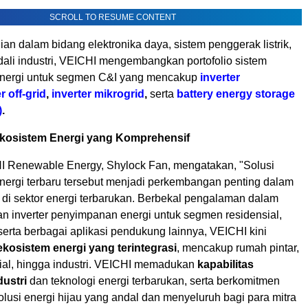
SCROLL TO RESUME CONTENT
an dalam bidang elektronika daya, sistem penggerak listrik,
dali industri, VEICHI mengembangkan portofolio sistem
nergi untuk segmen C&I yang mencakup
inverter
r off-grid
,
inverter mikrogrid
,
serta
battery energy storage
)
.
osistem Energi yang Komprehensif
I Renewable Energy, Shylock Fan, mengatakan, "Solusi
ergi terbaru tersebut menjadi perkembangan penting dalam
 di sektor energi terbarukan. Berbekal pengalaman dalam
inverter penyimpanan energi untuk segmen residensial,
 serta berbagai aplikasi pendukung lainnya, VEICHI kini
ekosistem energi yang terintegrasi
, mencakup rumah pintar,
sial, hingga industri. VEICHI memadukan
kapabilitas
dustri
dan teknologi energi terbarukan, serta berkomitmen
lusi energi hijau yang andal dan menyeluruh bagi para mitra