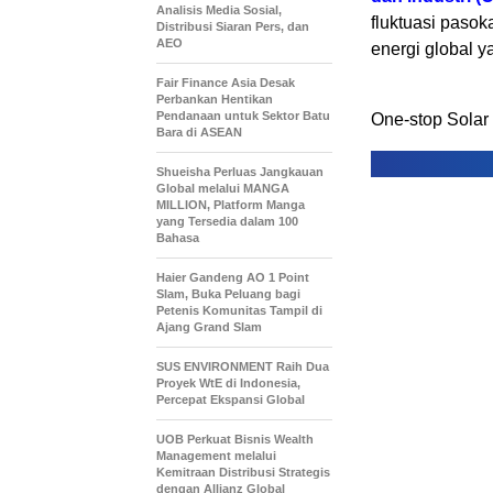
Analisis Media Sosial,
fluktuasi pasok
Distribusi Siaran Pers, dan
AEO
energi global y
Fair Finance Asia Desak
Perbankan Hentikan
Pendanaan untuk Sektor Batu
One-stop Solar
Bara di ASEAN
Shueisha Perluas Jangkauan
Global melalui MANGA
MILLION, Platform Manga
yang Tersedia dalam 100
Bahasa
Haier Gandeng AO 1 Point
Slam, Buka Peluang bagi
Petenis Komunitas Tampil di
Ajang Grand Slam
SUS ENVIRONMENT Raih Dua
Proyek WtE di Indonesia,
Percepat Ekspansi Global
UOB Perkuat Bisnis Wealth
Management melalui
Kemitraan Distribusi Strategis
dengan Allianz Global