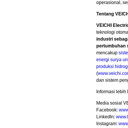
operasional, se
Tentang VEIC
VEICHI Electri
teknologi otoma
industri
sebaga
pertumbuhan s
mencakup
sist
energi surya u
produksi hidro
(
www.veichi.c
dan sistem peng
Informasi lebih 
Media sosial V
Facebook:
www
LinkedIn:
www.l
Instagram:
www.