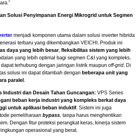
ara."
n Solusi Penyimpanan Energi Mikrogrid untuk Segmen
erter
menjadi komponen utama dalam solusi inverter hibrida
generasi terbaru yang dikembangkan VEICHI. Produk ini
as daya yang lebih besar
,
fleksibilitas sistem yang lebih
andalan yang lebih optimal bagi segmen C&I yang kompleks.
 dapat terhubung dengan jaringan listrik maupun
off-grid
. Di
sitas solusi ini dapat ditambah dengan
beberapa unit yang
ra paralel
.
las Industri dan Desain Tahan Guncangan:
VPS Series
ni beban kerja industri yang kompleks berkat daya
ggi untuk aplikasi beban induktif
. Sistem ini juga
ode pemeliharaan
bypass
, tanpa harus menghentikan
tem. Dengan fitur proteksi perangkat keras, kinerja sistem
i lingkungan operasional yang berat.