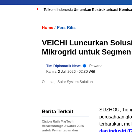
Telkom Indonesia Umumkan Restrukturisasi Komisar
Home
Pers Rilis
/
VEICHI Luncurkan Solus
Mikrogrid untuk Segmen
Tim Diplomatik News
- Pewarta
Kamis, 2 Juli 2026
- 02:30 WIB
One-stop Solar System Solution
SUZHOU, Tiong
Berita Terkait
perusahaan glob
Cision Raih MarTech
terbarukan, me
Breakthrough Awards 2026
untuk Pemantauan dan
dan industri (C