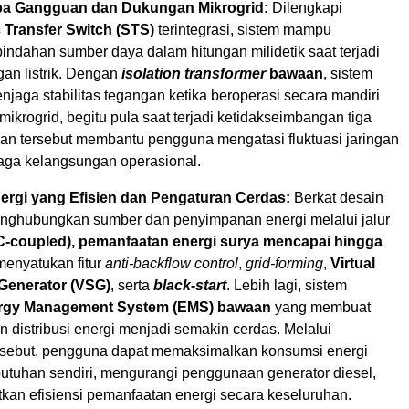
pa Gangguan dan Dukungan Mikrogrid:
Dilengkapi
c Transfer Switch (STS)
terintegrasi, sistem mampu
indahan sumber daya dalam hitungan milidetik saat terjadi
an listrik. Dengan
isolation transformer
bawaan
, sistem
jaga stabilitas tegangan ketika beroperasi secara mandiri
mikrogrid, begitu pula saat terjadi ketidakseimbangan tiga
n tersebut membantu pengguna mengatasi fluktuasi jaringan
jaga kelangsungan operasional.
rgi yang Efisien dan Pengaturan Cerdas:
Berkat desain
nghubungkan sumber dan penyimpanan energi melalui jalur
C-coupled), pemanfaatan energi surya mencapai hingga
 menyatukan fitur
anti-backflow control
,
grid-forming
,
Virtual
Generator (VSG)
, serta
black-start
. Lebih lagi, sistem
rgy Management System (EMS) bawaan
yang membuat
 distribusi energi menjadi semakin cerdas. Melalui
sebut, pengguna dapat memaksimalkan konsumsi energi
butuhan sendiri, mengurangi penggunaan generator diesel,
tkan efisiensi pemanfaatan energi secara keseluruhan.