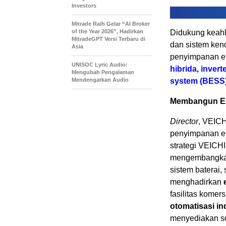
Investors
Mitrade Raih Gelar “AI Broker
of the Year 2026”, Hadirkan
Didukung keahli
MitradeGPT Versi Terbaru di
dan sistem ken
Asia
penyimpanan e
UNISOC Lyric Audio:
hibrida
,
inverte
Mengubah Pengalaman
Mendengarkan Audio
system (BESS
Membangun Ek
Director
, VEICH
penyimpanan en
strategi VEICHI
mengembangkan 
sistem baterai,
menghadirkan
fasilitas komer
otomatisasi in
menyediakan so