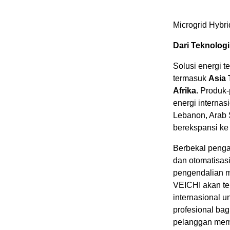
Microgrid Hybri
Dari Teknologi
Solusi energi t
termasuk
Asia 
Afrika.
Produk-p
energi internasi
Lebanon, Arab S
berekspansi ke 
Berbekal pengal
dan otomatisas
pengendalian mu
VEICHI akan t
internasional u
profesional ba
pelanggan memp