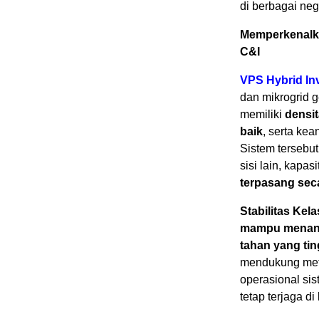
di berbagai neg
Memperkenalka
C&I
VPS Hybrid Inv
dan mikrogrid 
memiliki
densit
baik
, serta ke
Sistem tersebut
sisi lain, kapa
terpasang seca
Stabilitas Ke
mampu menanga
tahan yang tin
mendukung met
operasional sis
tetap terjaga d