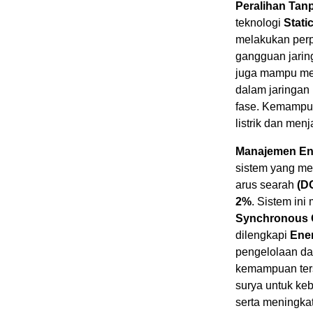
Peralihan Tan
teknologi
Stati
melakukan perp
gangguan jaring
juga mampu men
dalam jaringan 
fase. Kemampua
listrik dan men
Manajemen Ene
sistem yang me
arus searah
(D
2%
. Sistem ini
Synchronous 
dilengkapi
Ene
pengelolaan dan
kemampuan ter
surya untuk ke
serta meningka