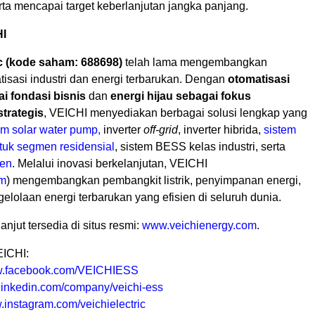
rta mencapai target keberlanjutan jangka panjang.
HI
c (kode saham: 688698)
telah lama mengembangkan
tisasi industri dan energi terbarukan. Dengan
otomatisasi
i fondasi bisnis
dan
energi hijau sebagai fokus
trategis
, VEICHI menyediakan berbagai solusi lengkap yang
em solar water pump,
inverter
off-grid
, inverter hibrida,
sistem
ntuk segmen residensial
, sistem BESS kelas industri, serta
gen
. Melalui inovasi berkelanjutan, VEICHI
om
) mengembangkan pembangkit listrik, penyimpanan energi,
elolaan energi terbarukan yang efisien di seluruh dunia.
lanjut tersedia di situs resmi:
www.veichienergy.com
.
EICHI:
.facebook.com/VEICHIESS
inkedin.com/company/veichi-ess
instagram.com/veichielectric