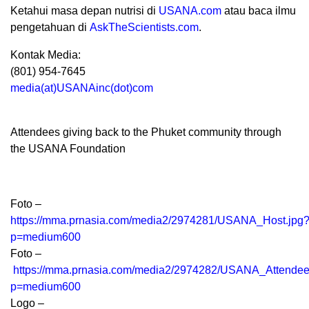
Ketahui masa depan nutrisi di
USANA.com
atau baca ilmu
pengetahuan di
AskTheScientists.com
.
Kontak Media:
(801) 954-7645
media(at)USANAinc(dot)com
Attendees giving back to the Phuket community through
the USANA Foundation
Foto –
https://mma.prnasia.com/media2/2974281/USANA_Host.jpg
p=medium600
Foto –
https://mma.prnasia.com/media2/2974282/USANA_Attendee
p=medium600
Logo –