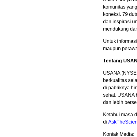
komunitas yan
koneksi. 79 du
dan inspirasi 
mendukung dan 
Untuk informasi
maupun perawat
Tentang USA
USANA (NYSE: 
berkualitas sel
di pabriknya h
sehat, USANA b
dan lebih bers
Ketahui masa d
di
AskTheScien
Kontak Media: