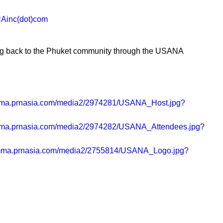
Ainc(dot)com
ng back to the Phuket community through the USANA
/mma.prnasia.com/media2/2974281/USANA_Host.jpg?
/mma.prnasia.com/media2/2974282/USANA_Attendees.jpg?
/mma.prnasia.com/media2/2755814/USANA_Logo.jpg?