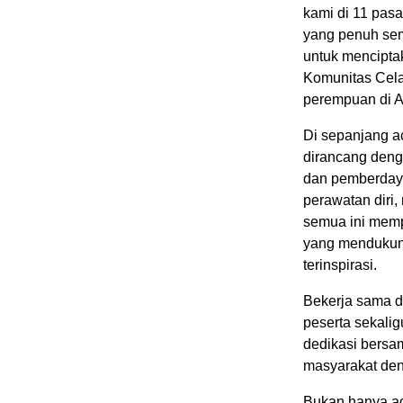
kami di 11 pas
yang penuh sem
untuk mencipt
Komunitas Cela
perempuan di As
Di sepanjang ac
dirancang deng
dan pemberdaya
perawatan diri
semua ini mem
yang mendukung
terinspirasi.
Bekerja sama 
peserta sekali
dedikasi bersa
masyarakat de
Bukan hanya ac