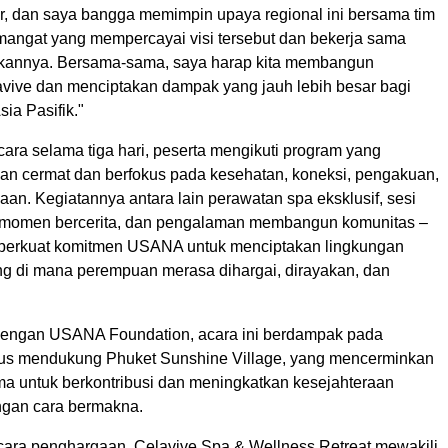
ar, dan saya bangga memimpin upaya regional ini bersama tim
angat yang mempercayai visi tersebut dan bekerja sama
akannya. Bersama-sama, saya harap kita membangun
vive dan menciptakan dampak yang jauh lebih besar bagi
ia Pasifik."
ara selama tiga hari, peserta mengikuti program yang
an cermat dan berfokus pada kesehatan, koneksi, pengakuan,
an. Kegiatannya antara lain perawatan spa eksklusif, sesi
, momen bercerita, dan pengalaman membangun komunitas –
perkuat komitmen USANA untuk menciptakan lingkungan
 di mana perempuan merasa dihargai, dirayakan, dan
dengan USANA Foundation, acara ini berdampak pada
gus mendukung Phuket Sunshine Village, yang mencerminkan
ma untuk berkontribusi dan meningkatkan kesejahteraan
ngan cara bermakna.
ara penghargaan, Celavive Spa & Wellness Retreat mewakili