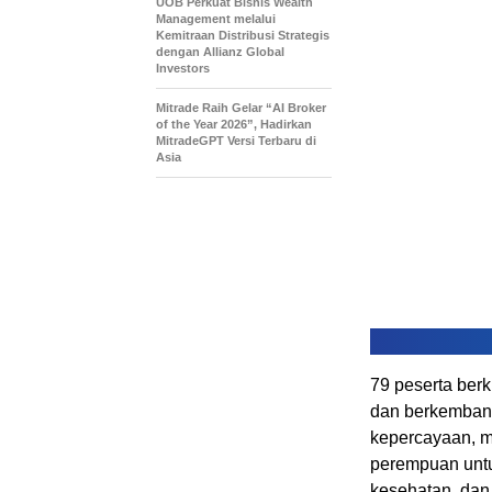
UOB Perkuat Bisnis Wealth
Management melalui
Kemitraan Distribusi Strategis
dengan Allianz Global
Investors
Mitrade Raih Gelar “AI Broker
of the Year 2026”, Hadirkan
MitradeGPT Versi Terbaru di
Asia
79 peserta berk
dan berkemban
kepercayaan, m
perempuan untu
kesehatan, dan