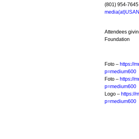
(801) 954-7645
media(at)USAN
Attendees givi
Foundation
Foto –
https:/
p=medium600
Foto –
https:/
p=medium600
Logo –
https:/
p=medium600