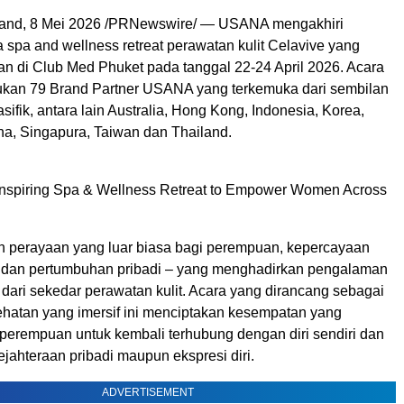
and
,
8 Mei 2026
/PRNewswire/ — USANA mengakhiri
 spa and wellness retreat perawatan kulit Celavive yang
an di Club Med Phuket pada tanggal 22-24 April 2026. Acara
kan 79 Brand Partner USANA yang terkemuka dari sembilan
asifik, antara lain Australia, Hong Kong, Indonesia, Korea,
ina, Singapura, Taiwan dan Thailand.
nspiring Spa & Wellness Retreat to Empower Women Across
lah perayaan yang luar biasa bagi perempuan, kepercayaan
n, dan pertumbuhan pribadi – yang menghadirkan pengalaman
 dari sekedar perawatan kulit. Acara yang dirancang sebagai
ehatan yang imersif ini menciptakan kesempatan yang
perempuan untuk kembali terhubung dengan diri sendiri dan
jahteraan pribadi maupun ekspresi diri.
ADVERTISEMENT