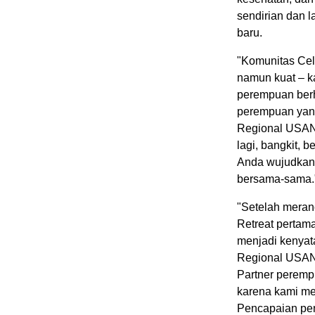
sendirian dan 
baru.
"Komunitas Cel
namun kuat – ka
perempuan berh
perempuan yang
Regional USANA 
lagi, bangkit, 
Anda wujudkan."
bersama-sama.
"Setelah mera
Retreat pertama
menjadi kenyat
Regional USANA
Partner peremp
karena kami me
Pencapaian pen