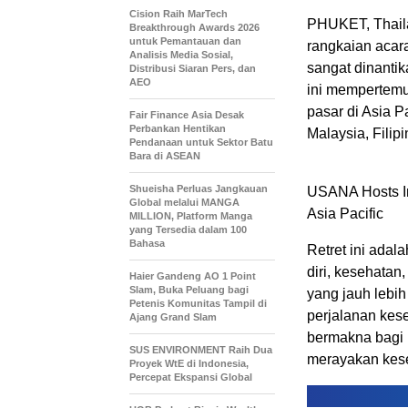
Cision Raih MarTech
PHUKET, Thail
Breakthrough Awards 2026
untuk Pemantauan dan
rangkaian acara
Analisis Media Sosial,
sangat dinantik
Distribusi Siaran Pers, dan
AEO
ini mempertemu
pasar di Asia P
Fair Finance Asia Desak
Perbankan Hentikan
Malaysia, Filip
Pendanaan untuk Sektor Batu
Bara di ASEAN
Shueisha Perluas Jangkauan
USANA Hosts I
Global melalui MANGA
Asia Pacific
MILLION, Platform Manga
yang Tersedia dalam 100
Bahasa
Retret ini ada
diri, kesehata
Haier Gandeng AO 1 Point
Slam, Buka Peluang bagi
yang jauh lebih
Petenis Komunitas Tampil di
perjalanan kes
Ajang Grand Slam
bermakna bagi 
SUS ENVIRONMENT Raih Dua
merayakan kese
Proyek WtE di Indonesia,
Percepat Ekspansi Global