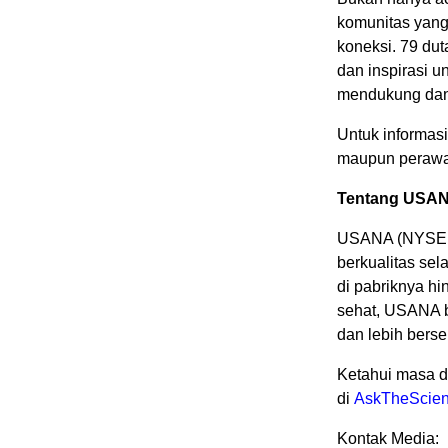
komunitas yan
koneksi. 79 du
dan inspirasi 
mendukung dan 
Untuk informasi
maupun perawat
Tentang USA
USANA (NYSE: 
berkualitas sel
di pabriknya h
sehat, USANA b
dan lebih bers
Ketahui masa d
di
AskTheScien
Kontak Media: