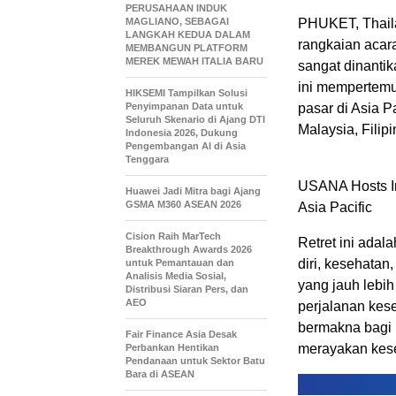
PERUSAHAAN INDUK
MAGLIANO, SEBAGAI
PHUKET, Thail
LANGKAH KEDUA DALAM
rangkaian acara
MEMBANGUN PLATFORM
MEREK MEWAH ITALIA BARU
sangat dinantik
ini mempertemu
HIKSEMI Tampilkan Solusi
Penyimpanan Data untuk
pasar di Asia P
Seluruh Skenario di Ajang DTI
Malaysia, Filip
Indonesia 2026, Dukung
Pengembangan AI di Asia
Tenggara
USANA Hosts I
Huawei Jadi Mitra bagi Ajang
GSMA M360 ASEAN 2026
Asia Pacific
Cision Raih MarTech
Retret ini ada
Breakthrough Awards 2026
diri, kesehata
untuk Pemantauan dan
Analisis Media Sosial,
yang jauh lebih
Distribusi Siaran Pers, dan
AEO
perjalanan kes
bermakna bagi 
Fair Finance Asia Desak
merayakan kese
Perbankan Hentikan
Pendanaan untuk Sektor Batu
Bara di ASEAN