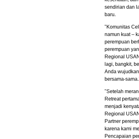
sendirian dan 
baru.
"Komunitas Cel
namun kuat – ka
perempuan berh
perempuan yang
Regional USANA 
lagi, bangkit, 
Anda wujudkan."
bersama-sama.
"Setelah mera
Retreat pertama
menjadi kenyat
Regional USANA
Partner peremp
karena kami me
Pencapaian pen