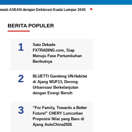
ijawab ASEAN dengan Deklarasi Kuala Lumpur 2045
Prabowo Subianto 
BERITA POPULER
Satu Dekade
FXTRADING.com, Siap
Menuju Fase Pertumbuhan
Berikutnya
BLUETTI Gandeng UN-Habitat
di Ajang WUF13, Dorong
Urbanisasi Berkelanjutan
dengan Energi Bersih
“For Family, Towards a Better
Future!” CHERY Luncurkan
Proposisi Nilai yang Baru di
Ajang AutoChina2026