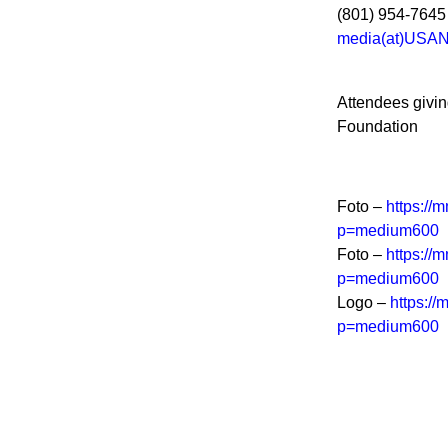
(801) 954-7645
media(at)USAN
Attendees givi
Foundation
Foto –
https:/
p=medium600
Foto –
https:/
p=medium600
Logo –
https:/
p=medium600