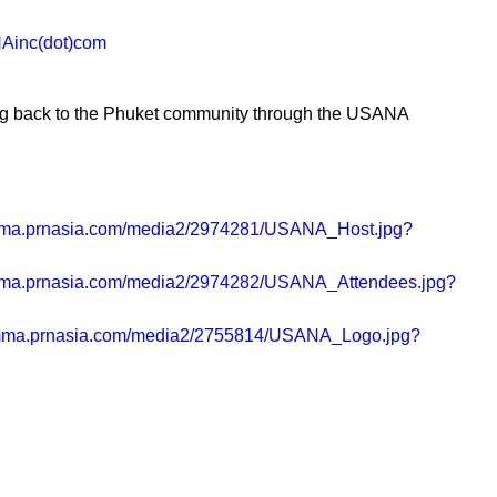
Ainc(dot)com
ng back to the Phuket community through the USANA
/mma.prnasia.com/media2/2974281/USANA_Host.jpg?
/mma.prnasia.com/media2/2974282/USANA_Attendees.jpg?
/mma.prnasia.com/media2/2755814/USANA_Logo.jpg?