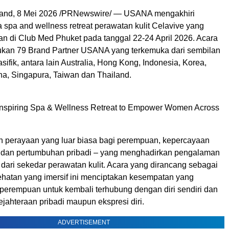
and
,
8 Mei 2026
/PRNewswire/ — USANA mengakhiri
 spa and wellness retreat perawatan kulit Celavive yang
an di Club Med Phuket pada tanggal 22-24 April 2026. Acara
kan 79 Brand Partner USANA yang terkemuka dari sembilan
asifik, antara lain Australia, Hong Kong, Indonesia, Korea,
ina, Singapura, Taiwan dan Thailand.
nspiring Spa & Wellness Retreat to Empower Women Across
lah perayaan yang luar biasa bagi perempuan, kepercayaan
n, dan pertumbuhan pribadi – yang menghadirkan pengalaman
 dari sekedar perawatan kulit. Acara yang dirancang sebagai
ehatan yang imersif ini menciptakan kesempatan yang
perempuan untuk kembali terhubung dengan diri sendiri dan
jahteraan pribadi maupun ekspresi diri.
ADVERTISEMENT