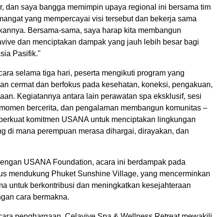
ar, dan saya bangga memimpin upaya regional ini bersama tim
angat yang mempercayai visi tersebut dan bekerja sama
akannya. Bersama-sama, saya harap kita membangun
vive dan menciptakan dampak yang jauh lebih besar bagi
ia Pasifik."
ara selama tiga hari, peserta mengikuti program yang
an cermat dan berfokus pada kesehatan, koneksi, pengakuan,
an. Kegiatannya antara lain perawatan spa eksklusif, sesi
, momen bercerita, dan pengalaman membangun komunitas –
perkuat komitmen USANA untuk menciptakan lingkungan
 di mana perempuan merasa dihargai, dirayakan, dan
dengan USANA Foundation, acara ini berdampak pada
gus mendukung Phuket Sunshine Village, yang mencerminkan
ma untuk berkontribusi dan meningkatkan kesejahteraan
ngan cara bermakna.
ara penghargaan, Celavive Spa & Wellness Retreat mewakili