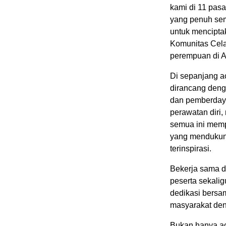
kami di 11 pas
yang penuh sem
untuk mencipt
Komunitas Cela
perempuan di As
Di sepanjang ac
dirancang deng
dan pemberdaya
perawatan diri
semua ini mem
yang mendukung
terinspirasi.
Bekerja sama 
peserta sekali
dedikasi bersa
masyarakat de
Bukan hanya ac