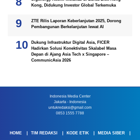
Kong, Didukung Investor Global Terkemuka
ZTE Rilis Laporan Keberlanjutan 2025, Dorong
Pembangunan Berkelanjutan lewat AI
Dukung Infrastruktur Digital Asia, FICER
Hadirkan Solusi Konektivitas Skalabel Masa
Depan di Ajang Asia Tech x Singapore –
CommunicAsia 2026
Indonesia Media Center
Jakarta - Indonesia
untukredaksi@gmail.com
0853 1555 7788
HOME
TIM REDAKSI
KODE ETIK
MEDIA SIBER