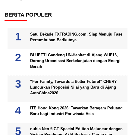
BERITA POPULER
Satu Dekade FXTRADING.com, Siap Menuju Fase
Pertumbuhan Berikutnya
BLUETTI Gandeng UN-Habitat di Ajang WUF13,
Dorong Urbanisasi Berkelanjutan dengan Energi
Bersih
“For Family, Towards a Better Future!” CHERY
Luncurkan Proposisi Nilai yang Baru di Ajang
AutoChina2026
ITE Hong Kong 2026: Tawarkan Beragam Peluang
Baru bagi Industri Pariwisata Asia
nubia Neo 5 GT Special Edition Meluncur dengan
Sistem Pendingin Aktif Berbasis Cairan dan