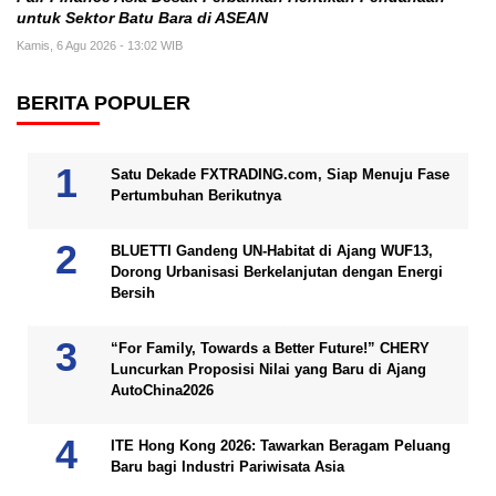
untuk Sektor Batu Bara di ASEAN
Kamis, 6 Agu 2026 - 13:02 WIB
BERITA POPULER
Satu Dekade FXTRADING.com, Siap Menuju Fase
Pertumbuhan Berikutnya
BLUETTI Gandeng UN-Habitat di Ajang WUF13,
Dorong Urbanisasi Berkelanjutan dengan Energi
Bersih
“For Family, Towards a Better Future!” CHERY
Luncurkan Proposisi Nilai yang Baru di Ajang
AutoChina2026
ITE Hong Kong 2026: Tawarkan Beragam Peluang
Baru bagi Industri Pariwisata Asia