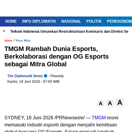
HOME
INFO DIPLOMATIK
NASIONAL
POLITIK
PEREKONOM
Telkom Indonesia Umumkan Restrukturisasi Komisaris dan Direksi Ser
/
Home
Pers Rilis
TMGM Rambah Dunia Esports,
Berkolaborasi dengan OG Esports
sebagai Mitra Global
Tim Diplomatik News
- Pewarta
Kamis, 18 Juni 2026
- 07:00 WIB
A
A
A
SYDNEY, 18 Juni 2026 /PRNewswire/ —
TMGM
resmi
memasuki industri
esports
dengan menjalin kemitraan
global bersama OG Esports. Selain menjadi langkah