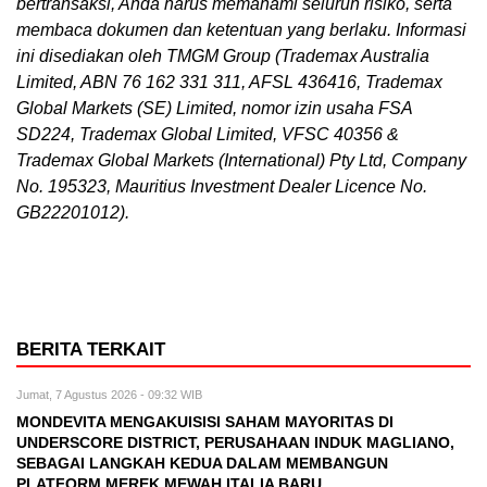
bertransaksi, Anda harus memahami seluruh risiko, serta
membaca dokumen dan ketentuan yang berlaku. Informasi
ini disediakan oleh TMGM Group (Trademax Australia
Limited, ABN 76 162 331 311, AFSL 436416, Trademax
Global Markets (SE) Limited, nomor izin usaha FSA
SD224, Trademax Global Limited, VFSC 40356 &
Trademax Global Markets (International) Pty Ltd, Company
No. 195323, Mauritius Investment Dealer Licence No.
GB22201012).
BERITA TERKAIT
Jumat, 7 Agustus 2026 - 09:32 WIB
MONDEVITA MENGAKUISISI SAHAM MAYORITAS DI
UNDERSCORE DISTRICT, PERUSAHAAN INDUK MAGLIANO,
SEBAGAI LANGKAH KEDUA DALAM MEMBANGUN
PLATFORM MEREK MEWAH ITALIA BARU