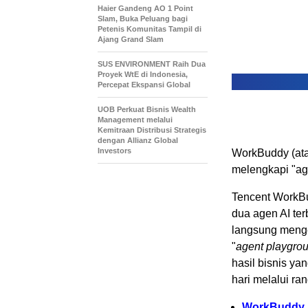
Haier Gandeng AO 1 Point
Slam, Buka Peluang bagi
Petenis Komunitas Tampil di
Ajang Grand Slam
SUS ENVIRONMENT Raih Dua
Proyek WtE di Indonesia,
Percepat Ekspansi Global
UOB Perkuat Bisnis Wealth
Management melalui
Kemitraan Distribusi Strategis
dengan Allianz Global
Investors
WorkBuddy (ata
melengkapi "age
Tencent WorkBu
dua agen AI te
langsung menge
"
agent playgro
hasil bisnis ya
hari melalui ra
WorkBuddy