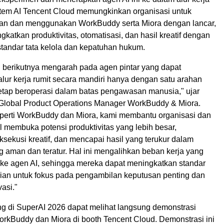
tem AI Tencent Cloud memungkinkan organisasi untuk
an dan menggunakan WorkBuddy serta Miora dengan lancar,
katkan produktivitas, otomatisasi, dan hasil kreatif dengan
standar tata kelola dan kepatuhan hukum.
I berikutnya mengarah pada agen pintar yang dapat
lur kerja rumit secara mandiri hanya dengan satu arahan
 tetap beroperasi dalam batas pengawasan manusia," ujar
Global Product Operations Manager WorkBuddy & Miora.
perti WorkBuddy dan Miora, kami membantu organisasi dan
l membuka potensi produktivitas yang lebih besar,
sekusi kreatif, dan mencapai hasil yang terukur dalam
 aman dan teratur. Hal ini mengalihkan beban kerja yang
 ke agen AI, sehingga mereka dapat meningkatkan standar
rian untuk fokus pada pengambilan keputusan penting dan
asi."
g di SuperAI 2026 dapat melihat langsung demonstrasi
 WorkBuddy dan Miora di booth Tencent Cloud. Demonstrasi ini