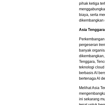
pihak ketiga t
menggabungkan 
biaya, serta m
dikembangkan 
Asia Tenggara
Perkembangan 
pergeseran tren
banyak organis
dikembangkan, 
Tenggara, Tenc
teknologi cloud
berbasis AI ber
bertenaga AI d
Melihat Asia T
mengembangkan
ini sekarang mu
tepat untuk ber