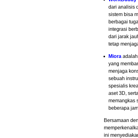
dari analisis
sistem bisa 
berbagai tug
integrasi ber
dari jarak ja
tetap menjaga
Miora
adalah 
yang membant
menjaga kons
sebuah instru
spesialis kre
aset 3D, ser
memangkas si
beberapa jam
Bersamaan deng
memperkenalka
ini menyediaka