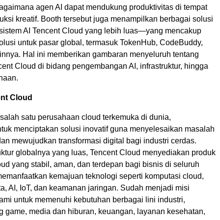
gaimana agen AI dapat mendukung produktivitas di tempat
duksi kreatif. Booth tersebut juga menampilkan berbagai solusi
kosistem AI Tencent Cloud yang lebih luas—yang mencakup
solusi untuk pasar global, termasuk TokenHub, CodeBuddy,
innya. Hal ini memberikan gambaran menyeluruh tentang
cent Cloud di bidang pengembangan AI, infrastruktur, hingga
haan.
nt Cloud
 salah satu perusahaan cloud terkemuka di dunia,
tuk menciptakan solusi inovatif guna menyelesaikan masalah
dan mewujudkan transformasi digital bagi industri cerdas.
ruktur globalnya yang luas, Tencent Cloud menyediakan produk
ud yang stabil, aman, dan terdepan bagi bisnis di seluruh
emanfaatkan kemajuan teknologi seperti komputasi cloud,
ta, AI, IoT, dan keamanan jaringan. Sudah menjadi misi
ami untuk memenuhi kebutuhan berbagai lini industri,
g game, media dan hiburan, keuangan, layanan kesehatan,