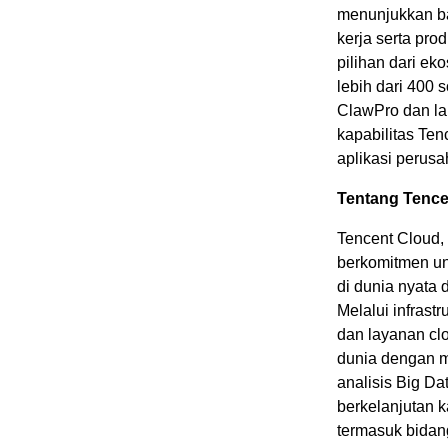
menunjukkan ba
kerja serta pro
pilihan dari e
lebih dari 400 
ClawPro dan la
kapabilitas Ten
aplikasi perusa
Tentang Tence
Tencent Cloud,
berkomitmen un
di dunia nyata 
Melalui infrast
dan layanan clo
dunia dengan m
analisis Big Da
berkelanjutan k
termasuk bidan