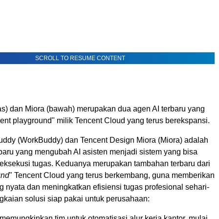
SCROLL TO RESUME CONTENT
s) dan Miora (bawah) merupakan dua agen AI terbaru yang
nt playground" milik Tencent Cloud yang terus berekspansi.
ddy (WorkBuddy) dan Tencent Design Miora (Miora) adalah
rbaru yang mengubah AI asisten menjadi sistem yang bisa
ksekusi tugas. Keduanya merupakan tambahan terbaru dari
und
" Tencent Cloud yang terus berkembang, guna memberikan
ng nyata dan meningkatkan efisiensi tugas profesional sehari-
ngkaian solusi siap pakai untuk perusahaan:
memungkinkan tim untuk otomatisasi alur kerja kantor, mulai