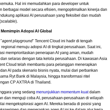
erkemuka. Hal ini memudahkan para developer untuk
berbagai model secara efisien, mengoptimalkan kinerja dan
endukung aplikasi AI perusahaan yang fleksibel dan mudah
(
scalable
).
 Memimpin Adopsi AI Global
"
agent playground
" Tencent Cloud ini hadir di tengah
 regional menuju adopsi AI di tingkat perusahaan. Saat ini,
asi memprioritaskan penerapan AI yang aman, mudah
dan selaras dengan tata kelola perusahaan. Di kawasan Asia
ent Cloud telah membantu para pelanggan menerapkan
 dan AI pada skenario bisnis nyata, mulai dari perbankan
sama Ryt Bank di Malaysia, hingga transformasi ritel
engan CP AXTRA di Thailand.
enggara yang sedang
menunjukkan momentum kuat
dalam
 dan menguji coba AI, perusahaan-perusahaan di wilayah
lai mengeksplorasi agen AI. Mereka berada di posisi yang
eksperimen dan menerapkan agen AI ini ke dalam alur kerja