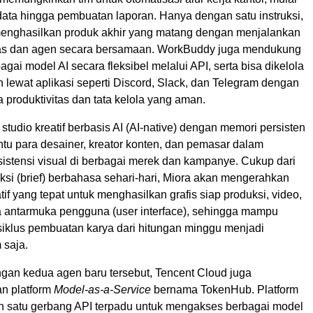
 data hingga pembuatan laporan. Hanya dengan satu instruksi,
menghasilkan produk akhir yang matang dengan menjalankan
as dan agen secara bersamaan. WorkBuddy juga mendukung
bagai model AI secara fleksibel melalui API, serta bisa dikelola
uh lewat aplikasi seperti Discord, Slack, dan Telegram dengan
 produktivitas dan tata kelola yang aman.
studio kreatif berbasis AI (AI-native) dengan memori persisten
u para desainer, kreator konten, dan pemasar dalam
istensi visual di berbagai merek dan kampanye. Cukup dari
ksi (brief) berbahasa sehari-hari, Miora akan mengerahkan
atif yang tepat untuk menghasilkan grafis siap produksi, video,
ta antarmuka pengguna (user interface), sehingga mampu
klus pembuatan karya dari hitungan minggu menjadi
 saja.
an kedua agen baru tersebut, Tencent Cloud juga
n platform
Model-as-a-Service
bernama TokenHub. Platform
n satu gerbang API terpadu untuk mengakses berbagai model