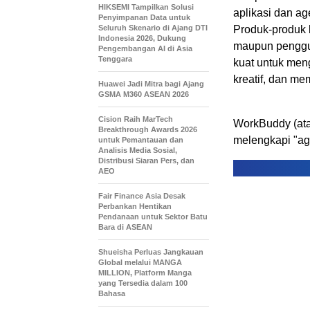
HIKSEMI Tampilkan Solusi
aplikasi dan ag
Penyimpanan Data untuk
Seluruh Skenario di Ajang DTI
Produk-produk 
Indonesia 2026, Dukung
maupun penggun
Pengembangan AI di Asia
Tenggara
kuat untuk men
kreatif, dan mem
Huawei Jadi Mitra bagi Ajang
GSMA M360 ASEAN 2026
Cision Raih MarTech
WorkBuddy (ata
Breakthrough Awards 2026
melengkapi "age
untuk Pemantauan dan
Analisis Media Sosial,
Distribusi Siaran Pers, dan
AEO
Fair Finance Asia Desak
Perbankan Hentikan
Pendanaan untuk Sektor Batu
Bara di ASEAN
Shueisha Perluas Jangkauan
Global melalui MANGA
MILLION, Platform Manga
yang Tersedia dalam 100
Bahasa