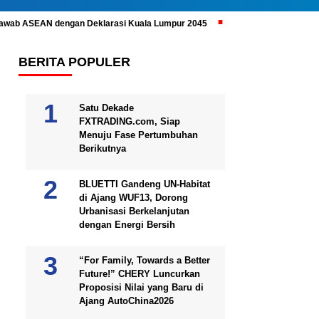
ijawab ASEAN dengan Deklarasi Kuala Lumpur 2045
Prabowo Subianto 
BERITA POPULER
Satu Dekade
FXTRADING.com, Siap
Menuju Fase Pertumbuhan
Berikutnya
BLUETTI Gandeng UN-Habitat
di Ajang WUF13, Dorong
Urbanisasi Berkelanjutan
dengan Energi Bersih
“For Family, Towards a Better
Future!” CHERY Luncurkan
Proposisi Nilai yang Baru di
Ajang AutoChina2026