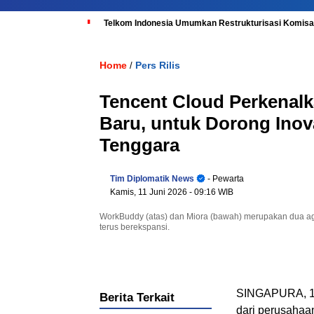
Telkom Indonesia Umumkan Restrukturisasi Komisar
Home
Pers Rilis
/
Tencent Cloud Perkenal
Baru, untuk Dorong Inova
Tenggara
Tim Diplomatik News
- Pewarta
Kamis, 11 Juni 2026
- 09:16 WIB
WorkBuddy (atas) dan Miora (bawah) merupakan dua age
terus berekspansi.
SINGAPURA, 11 
Berita Terkait
dari perusahaan