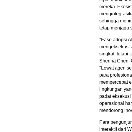
mereka. Ekosis
mengintegrasik
sehingga mening
tetap menjaga 
"Fase adopsi A
mengeksekusi a
singkat, tetapi
Sherina Chen, 
"Lewat agen se
para profesiona
mempercepat ek
lingkungan yang
padat eksekusi
operasional ha
mendorong inov
Para pengunjun
interaktif dari