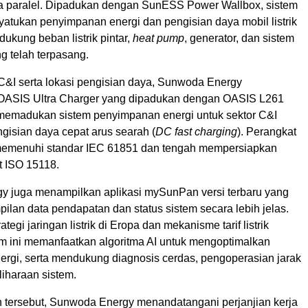
a paralel. Dipadukan dengan SunESS Power Wallbox, sistem
atukan penyimpanan energi dan pengisian daya mobil listrik
dukung beban listrik pintar,
heat pump
, generator, dan sistem
g telah terpasang.
&I serta lokasi pengisian daya, Sunwoda Energy
OASIS Ultra Charger yang dipadukan dengan OASIS L261
i memadukan sistem penyimpanan energi untuk sektor C&I
ngisian daya cepat arus searah (
DC fast charging
). Perangkat
 memenuhi standar IEC 61851 dan tengah mempersiapkan
ait ISO 15118.
 juga menampilkan aplikasi mySunPan versi terbaru yang
ilan data pendapatan dan status sistem secara lebih jelas.
tegi jaringan listrik di Eropa dan mekanisme tarif listrik
orm ini memanfaatkan algoritma AI untuk mengoptimalkan
rgi, serta mendukung diagnosis cerdas, pengoperasian jarak
iharaan sistem.
tersebut, Sunwoda Energy menandatangani perjanjian kerja