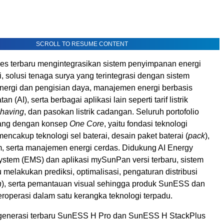
SCROLL TO RESUME CONTENT
s terbaru mengintegrasikan sistem penyimpanan energi
i, solusi tenaga surya yang terintegrasi dengan sistem
ergi dan pengisian daya, manajemen energi berbasis
n (AI), serta berbagai aplikasi lain seperti tarif listrik
shaving
, dan pasokan listrik cadangan. Seluruh portofolio
cang dengan konsep
One Core
, yaitu fondasi teknologi
ncakup teknologi sel baterai, desain paket baterai (
pack
),
em, serta manajemen energi cerdas. Didukung AI Energy
tem (EMS) dan aplikasi mySunPan versi terbaru, sistem
melakukan prediksi, optimalisasi, pengaturan distribusi
h
), serta pemantauan visual sehingga produk SunESS dan
roperasi dalam satu kerangka teknologi terpadu.
 generasi terbaru SunESS H Pro dan SunESS H StackPlus