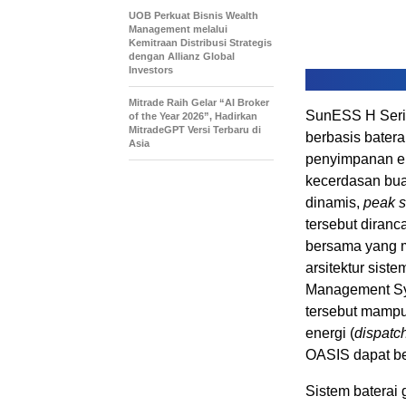
UOB Perkuat Bisnis Wealth
Management melalui
Kemitraan Distribusi Strategis
dengan Allianz Global
Investors
Mitrade Raih Gelar “AI Broker
SunESS H Serie
of the Year 2026”, Hadirkan
MitradeGPT Versi Terbaru di
berbasis batera
Asia
penyimpanan en
kecerdasan buata
dinamis,
peak 
tersebut diran
bersama yang me
arsitektur sist
Management Sys
tersebut mampu 
energi (
dispatc
OASIS dapat be
Sistem baterai