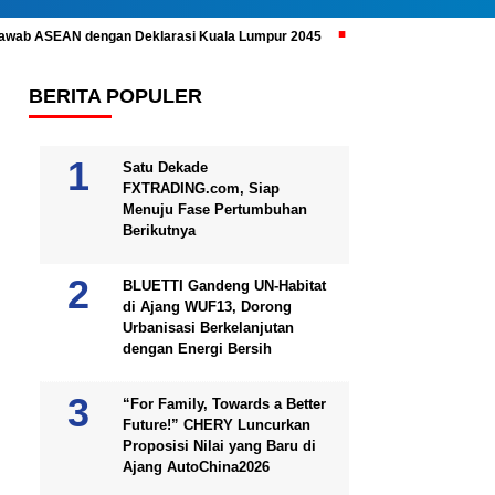
ijawab ASEAN dengan Deklarasi Kuala Lumpur 2045
Prabowo Subianto 
BERITA POPULER
Satu Dekade
FXTRADING.com, Siap
Menuju Fase Pertumbuhan
Berikutnya
BLUETTI Gandeng UN-Habitat
di Ajang WUF13, Dorong
Urbanisasi Berkelanjutan
dengan Energi Bersih
“For Family, Towards a Better
Future!” CHERY Luncurkan
Proposisi Nilai yang Baru di
Ajang AutoChina2026