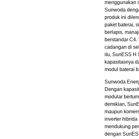
menggunakan se
Sunwoda dengan
produk ini dilen
paket baterai, 
berlapis, manaje
berstandar C4.
cadangan di se
itu, SunESS H 
kapasitasnya d
modul baterai 
Sunwoda Energ
Dengan kapasit
modular bertum
demikian, SunE
maupun komersia
inverter hibri
mendukung perp
dengan SunESS