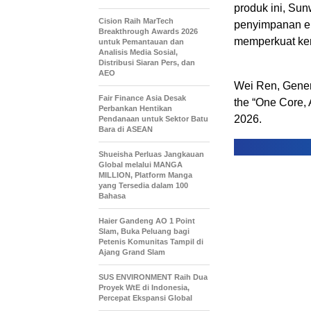
produk ini, Su
Cision Raih MarTech
penyimpanan ene
Breakthrough Awards 2026
memperkuat kem
untuk Pemantauan dan
Analisis Media Sosial,
Distribusi Siaran Pers, dan
AEO
Wei Ren, Gener
Fair Finance Asia Desak
the “One Core, 
Perbankan Hentikan
2026.
Pendanaan untuk Sektor Batu
Bara di ASEAN
Shueisha Perluas Jangkauan
Global melalui MANGA
MILLION, Platform Manga
yang Tersedia dalam 100
Bahasa
Haier Gandeng AO 1 Point
Slam, Buka Peluang bagi
Petenis Komunitas Tampil di
Ajang Grand Slam
SUS ENVIRONMENT Raih Dua
Proyek WtE di Indonesia,
Percepat Ekspansi Global