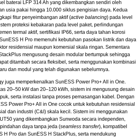
l baterai LFP 314 Ah yang dikembangkan sendiri oleh
 usia pakai hingga 10.000 siklus pengisian daya. Kedua
gkapi fitur penyeimbangan aktif (
active balancing
) pada level
sistem proteksi kebakaran pada level paket, perlindungan
men termal aktif, sertifikasi IP66, serta daya tahan korosi
 SunESS H Pro memenuhi kebutuhan pasokan listrik dan daya
ktor residensial maupun komersial skala ringan. Sementara
StackPlus mengusung desain modular bertumpuk sehingga
apat ditambah secara fleksibel, serta menggunakan kombinasi
baru dan modul yang telah digunakan sebelumnya.
y juga memperkenalkan SunESS Power Pro+ All in One.
as 20–50 kW dan 20–120 kWh, sistem ini mengusung desain
puk, serta instalasi tanpa proses pemasangan kabel. Dengan
SS Power Pro+ All in One cocok untuk kebutuhan residensial
l dan industri (C&I) skala kecil. Sistem ini menggunakan
da UT50 yang dikembangkan Sunwoda secara independen,
indahan daya tanpa jeda (
seamless transfer
), kompatibel
 H Pro dan SunESS H StackPlus, serta mendukung