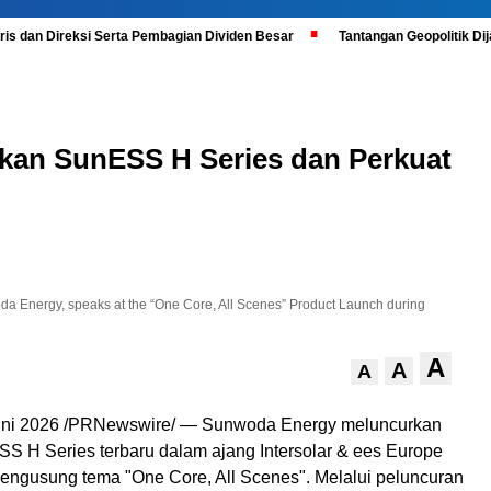
is dan Direksi Serta Pembagian Dividen Besar
Tantangan Geopolitik D
an SunESS H Series dan Perkuat
a Energy, speaks at the “One Core, All Scenes” Product Launch during
A
A
A
ni 2026 /PRNewswire/ — Sunwoda Energy meluncurkan
SS H Series terbaru dalam ajang Intersolar & ees Europe
ngusung tema "One Core, All Scenes". Melalui peluncuran