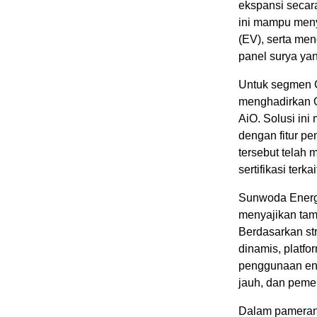
ekspansi secar
ini mampu meny
(EV), serta men
panel surya yan
Untuk segmen C
menghadirkan 
AiO. Solusi in
dengan fitur pe
tersebut telah
sertifikasi terk
Sunwoda Energy
menyajikan tamp
Berdasarkan stra
dinamis, platf
penggunaan ene
jauh, dan pemel
Dalam pameran 