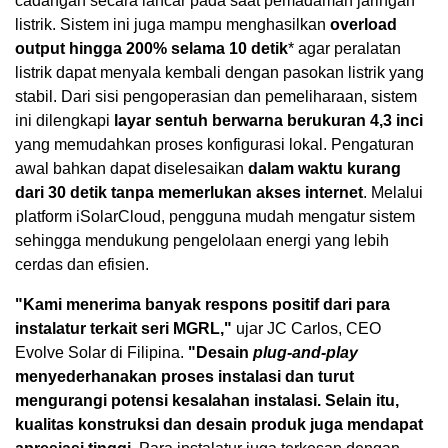
cadangan secara lancar pada saat pemadaman jaringan
listrik. Sistem ini juga mampu menghasilkan
overload
output hingga
200% selama 10 detik
* agar peralatan
listrik dapat menyala kembali dengan pasokan listrik yang
stabil. Dari sisi pengoperasian dan pemeliharaan, sistem
ini dilengkapi
layar sentuh berwarna berukuran
4,3 inci
yang memudahkan proses konfigurasi lokal. Pengaturan
awal bahkan dapat diselesaikan
dalam waktu kurang
dari
30 detik
tanpa memerlukan akses internet
. Melalui
platform iSolarCloud, pengguna mudah mengatur sistem
sehingga mendukung pengelolaan energi yang lebih
cerdas dan efisien.
"Kami menerima banyak respons positif dari para
instalatur terkait seri MGRL,"
ujar JC Carlos, CEO
Evolve Solar di Filipina.
"Desain
plug-and-play
menyederhanakan proses instalasi dan turut
mengurangi potensi kesalahan instalasi. Selain itu,
kualitas konstruksi dan desain produk juga mendapat