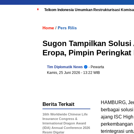
Telkom Indonesia Umumkan Restrukturisasi Komisar
Home
Pers Rilis
/
Sugon Tampilkan Solusi 
Eropa, Pimpin Peringkat
Tim Diplomatik News
- Pewarta
Kamis, 25 Juni 2026
- 13:22 WIB
HAMBURG, Jer
Berita Terkait
berbagai solusi
16th Worldwide Chinese Life
ajang ISC Hig
Insurance Congress &
International Dragon Award
perkembangan i
(IDA) Annual Conference 2026
terintegrasi un
Resmi Digelar