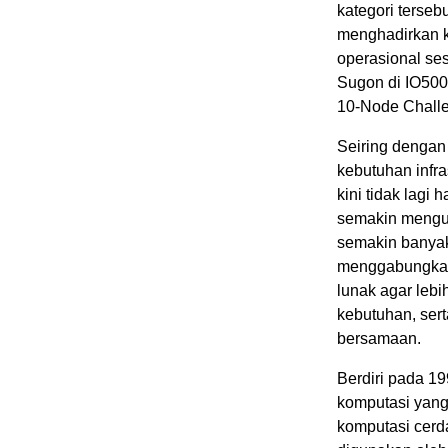
kategori ters
menghadirkan k
operasional se
Sugon di IO500
10-Node Chall
Seiring dengan 
kebutuhan infr
kini tidak lagi
semakin mengut
semakin banyak
menggabungkan 
lunak agar lebi
kebutuhan, ser
bersamaan.
Berdiri pada 1
komputasi yang 
komputasi cerda