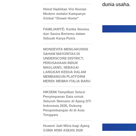
dunia usaha.
Himel Hadirkan Visi Hunian
Modern melalui Kampanye
Global “Dream Home”
FAMILIARITÉ: Ketika Sinema
dan Sastra Bertemu dalam
Sebuah Karya Puitis
MONDEVITA MENGAKUISISI
SAHAM MAYORITAS DI
UNDERSCORE DISTRICT,
PERUSAHAAN INDUK
MAGLIANO, SEBAGAI
LANGKAH KEDUA DALAM
MEMBANGUN PLATFORM
MEREK MEWAH ITALIA BARU
HIKSEMI Tampilkan Solusi
Penyimpanan Data untuk
Seluruh Skenario di Ajang DTI
Indonesia 2026, Dukung
Pengembangan AI di Asia
Tenggara
Huawei Jadi Mitra bagi Ajang
GSMA M360 ASEAN 2026