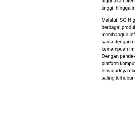
digunakan oleh
tinggi, hingga 
Melalui ISC Hi
berbagai produ
membangun infra
sama dengan mi
kemampuan impl
Dengan pendek
platform komput
terwujudnya ek
saling terhubun