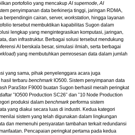
lkan portofolio yang mencakup
AI supernode
,
AI
istem penyimpanan data berkinerja tinggi, jaringan RDMA,
ta berpendingin cairan, server,
workstation
, hingga layanan
tofolio tersebut membuktikan kapabilitas Sugon dalam
lusi lengkap yang mengintegrasikan komputasi, jaringan,
a, dan infrastruktur. Berbagai solusi tersebut mendukung
ferensi AI berskala besar, simulasi ilmiah, serta berbagai
rkload
) yang membutuhkan pemrosesan data dalam jumlah
si yang sama, pihak penyelenggara acara juga
asil terbaru
benchmark
IO500. Sistem penyimpanan data
lash
ParaStor F9000 buatan Sugon berhasil meraih peringkat
daftar "IO500 Production SC26" dan "10 Node Production
egori produksi dalam
benchmark
performa sistem
a yang diakui secara luas di industri. Kedua kategori
 menilai sistem yang telah digunakan dalam lingkungan
ata dan memenuhi persyaratan tambahan terkait redundansi
pemanfaatan. Pencapaian peringkat pertama pada kedua