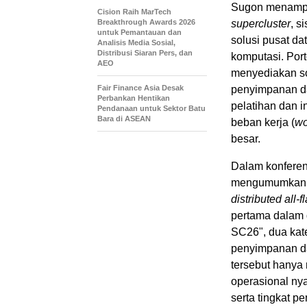
Sugon menampi
Cision Raih MarTech
Breakthrough Awards 2026
supercluster
, s
untuk Pemantauan dan
solusi pusat da
Analisis Media Sosial,
Distribusi Siaran Pers, dan
komputasi. Por
AEO
menyediakan so
Fair Finance Asia Desak
penyimpanan dat
Perbankan Hentikan
pelatihan dan in
Pendanaan untuk Sektor Batu
Bara di ASEAN
beban kerja (
wo
besar.
Dalam konferen
mengumumkan h
distributed all-f
pertama dalam 
SC26", dua kat
penyimpanan dat
tersebut hanya
operasional ny
serta tingkat 