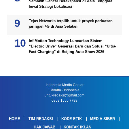
Semakin Gencar Berekspansi di Asia Tenggara
lewat Strategi Lokalisasi
Tejas Networks terpilih untuk proyek perluasan
jaringan 4G di Asia Selatan
InfiMotion Technology Luncurkan Sistem
“Electric Drive” Generasi Baru dan Solusi “Ultra-
Fast Charging” di Beijing Auto Show 2026
Indonesia Media Center
Jakarta - Indonesia
untukredaksi@gmail.com
0853 1555 7788
HOME
TIM REDAKSI
KODE ETIK
MEDIA SIBER
HAK JAWAB
KONTAK IKLAN