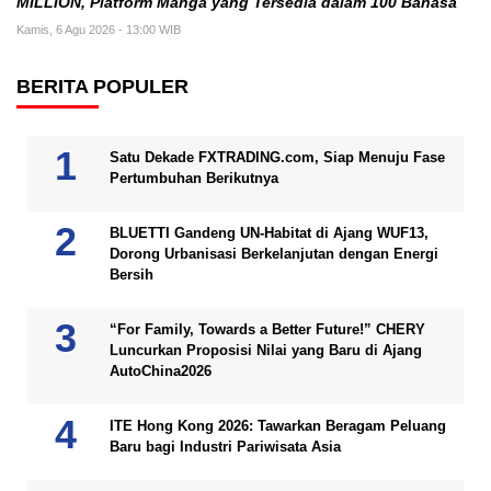
MILLION, Platform Manga yang Tersedia dalam 100 Bahasa
Kamis, 6 Agu 2026 - 13:00 WIB
BERITA POPULER
Satu Dekade FXTRADING.com, Siap Menuju Fase
Pertumbuhan Berikutnya
BLUETTI Gandeng UN-Habitat di Ajang WUF13,
Dorong Urbanisasi Berkelanjutan dengan Energi
Bersih
“For Family, Towards a Better Future!” CHERY
Luncurkan Proposisi Nilai yang Baru di Ajang
AutoChina2026
ITE Hong Kong 2026: Tawarkan Beragam Peluang
Baru bagi Industri Pariwisata Asia