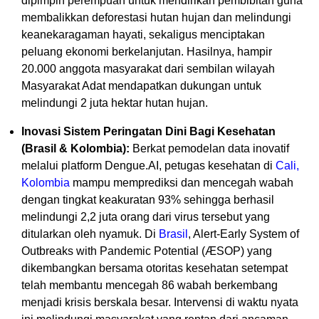
dipimpin perempuan untuk mendirikan pembibitan guna
membalikkan deforestasi hutan hujan dan melindungi
keanekaragaman hayati, sekaligus menciptakan
peluang ekonomi berkelanjutan. Hasilnya, hampir
20.000 anggota masyarakat dari sembilan wilayah
Masyarakat Adat mendapatkan dukungan untuk
melindungi 2 juta hektar hutan hujan.
Inovasi Sistem Peringatan Dini Bagi Kesehatan
(Brasil & Kolombia):
Berkat pemodelan data inovatif
melalui platform Dengue.AI, petugas kesehatan di
Cali,
Kolombia
mampu memprediksi dan mencegah wabah
dengan tingkat keakuratan 93% sehingga berhasil
melindungi 2,2 juta orang dari virus tersebut yang
ditularkan oleh nyamuk. Di
Brasil
, Alert-Early System of
Outbreaks with Pandemic Potential (ÆSOP) yang
dikembangkan bersama otoritas kesehatan setempat
telah membantu mencegah 86 wabah berkembang
menjadi krisis berskala besar. Intervensi di waktu nyata