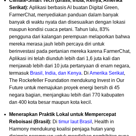
Climate-Smart Tech (Brasil, India, Kenya, Amerika
Serikat):
Aplikasi berbasis AI buatan Digital Green,
FarmerChat, menyediakan panduan dalam banyak
banyak di waktu nyata dan disesuaikan dengan lokasi
maupun kondisi cuaca petani. Tahun lalu, 83%
pengguna dari kalangan perempuan melaporkan bahwa
mereka merasa jauh lebih percaya diri untuk
berinvestasi pada pertanian mereka karena FarmerChat,
Aplikasi ini telah diunduh lebih dari 1,6 juta kali dan
menjawab lebih dari 10 juta pertanyaan di enam negara,
termasuk
Brasil, India, dan Kenya
. Di
Amerika Serikat
,
The Rockefeller Foundation mendukung Invest in Our
Future untuk memajukan proyek energi bersih di 45
negara bagian, menjangkau lebih dari 770 kabupaten
dan 400 kota besar maupun kota kecil.
Menerapkan Praktik Lokal untuk Mempercepat
Reboisasi (Brasil):
Di
timur laut Brasil
, Health in
Harmony mendukung koalisi penjaga hutan yang