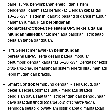
panel surya, penyimpanan energi, dan sistem
pengendali dalam satu perangkat. Dengan kapasitas
10–25 kWh, sistem ini dapat dipasang di garasi maupun
halaman rumah. Fitur
perpindahan
otomatis
(
switchover
)
ke sistem UPS
bekerja dalam
hitungan
milidetik
untuk menjaga pasokan listrik tetap
berjalan tanpa gangguan.
Hifz Series:
menawarkan
perlindungan
berstandar
IP65
, serta desain baterai modular
bertumpuk dengan kapasitas 5–20 kWh. Berkat konektor
plug-and-play
, pemasangan sistem energi hijau menjadi
lebih mudah dan praktis.
Smart Control:
terhubung dengan Risen Cloud, dan
bekerja secara otomatis untuk mengatur strategi
pengisian daya saat tarif listrik rendah dan penggunaan
daya saat tarif tinggi (
charge low, discharge high
),
sehingga setiap kilowatt-jam listrik dapat dimanfaatkan