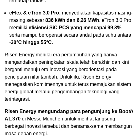
terhadap radiasi.
eFlex & eTron 3.0 Pro:
menyediakan kapasitas masing-
masing sebesar
836 kWh dan 6,26 MWh
. eTron 3.0 Pro
memiliki
efisiensi SiC PCS yang mencapai 99,3%
,
serta mampu beroperasi secara andal pada suhu antara
-30°C hingga 55°C
.
Risen Energy menilai era pertumbuhan yang hanya
mengandalkan peningkatan skala telah berakhir, dan kini
berganti menuju era inovasi yang berorientasi pada
penciptaan nilai tambah. Untuk itu, Risen Energy
menegaskan komitmennya untuk terus memajukan sistem
energi global melalui pengembangan teknologi yang
terintegrasi.
Risen Energy mengundang para pengunjung ke
Booth
A1.370
di Messe München untuk melihat langsung
berbagai inovasi tersebut dan bersama-sama membangun
masa depan energi.