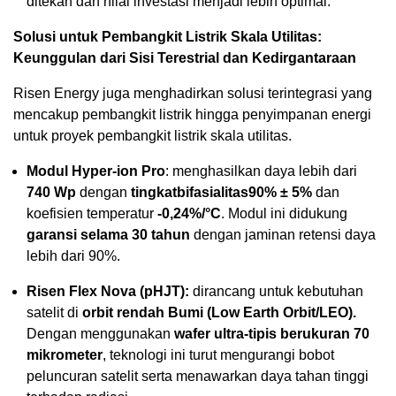
ditekan dan nilai investasi menjadi lebih optimal.
Solusi untuk Pembangkit Listrik Skala Utilitas:
Keunggulan dari Sisi Terestrial dan Kedirgantaraan
Risen Energy juga menghadirkan solusi terintegrasi yang
mencakup pembangkit listrik hingga penyimpanan energi
untuk proyek pembangkit listrik skala utilitas.
Modul Hyper-ion Pro
: menghasilkan daya lebih dari
740 Wp
dengan
tingkat
bifasialitas
90% ± 5%
dan
koefisien temperatur
-0,24%/°C
. Modul ini didukung
garansi selama 30 tahun
dengan jaminan retensi daya
lebih dari 90%.
Risen Flex Nova (pHJT):
dirancang untuk kebutuhan
satelit di
orbit rendah Bumi (Low Earth Orbit/LEO).
Dengan menggunakan
wafer ultra-tipis berukuran 70
mikrometer
, teknologi ini turut mengurangi bobot
peluncuran satelit serta menawarkan daya tahan tinggi