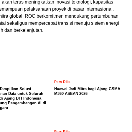
akan terus meningkatkan inovasi teknologi, kapasitas
kemampuan pelaksanaan proyek di pasar internasional.
mitra global, ROC berkomitmen mendukung pertumbuhan
tai sekaligus mempercepat transisi menuju sistem energi
ih dan berkelanjutan.
Pers Rilis
Tampilkan Solusi
Huawei Jadi Mitra bagi Ajang GSMA
nan Data untuk Seluruh
M360 ASEAN 2026
di Ajang DTI Indonesia
kung Pengembangan AI di
gara
Pers Rilis