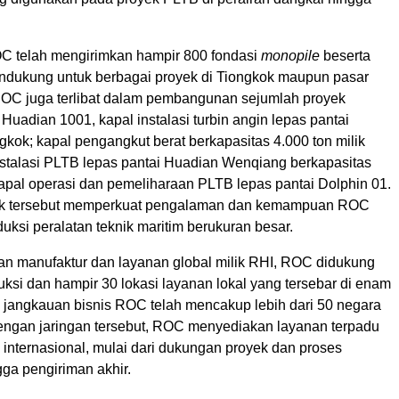
OC telah mengirimkan hampir 800 fondasi
monopile
beserta
pendukung untuk berbagai proyek di Tiongkok maupun pasar
 ROC juga terlibat dalam pembangunan sejumlah proyek
i Huadian 1001, kapal instalasi turbin angin lepas pantai
gkok; kapal pengangkut berat berkapasitas 4.000 ton milik
instalasi PLTB lepas pantai Huadian Wenqiang berkapasitas
kapal operasi dan pemeliharaan PLTB lepas pantai Dolphin 01.
ek tersebut memperkuat pengalaman dan kemampuan ROC
ksi peralatan teknik maritim berukuran besar.
gan manufaktur dan layanan global milik RHI, ROC didukung
uksi dan hampir 30 lokasi layanan lokal yang tersebar di enam
, jangkauan bisnis ROC telah mencakup lebih dari 50 negara
engan jaringan tersebut, ROC menyediakan layanan terpadu
internasional, mulai dari dukungan proyek dan proses
ga pengiriman akhir.