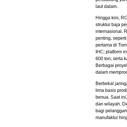
laut dalam.
Hingga kini, R
struktur baja 
internasional.
penting, sepert
pertama di Tion
IHC; platform 
600 ton; serta 
Berbagai proy
dalam memprodu
Berbekal jarin
lima basis prod
benua. Saat ini
dan wilayah. D
bagi pelanggan 
manufaktur hing