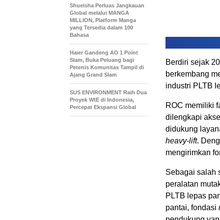
Shueisha Perluas Jangkauan
Global melalui MANGA
MILLION, Platform Manga
yang Tersedia dalam 100
Bahasa
Haier Gandeng AO 1 Point
Slam, Buka Peluang bagi
Berdiri sejak 2
Petenis Komunitas Tampil di
berkembang men
Ajang Grand Slam
industri PLTB l
SUS ENVIRONMENT Raih Dua
Proyek WtE di Indonesia,
ROC memiliki fa
Percepat Ekspansi Global
dilengkapi akse
didukung layana
heavy-lift
. Den
mengirimkan fo
Sebagai salah 
peralatan muta
PLTB lepas pant
pantai, fondasi
pendukung yang