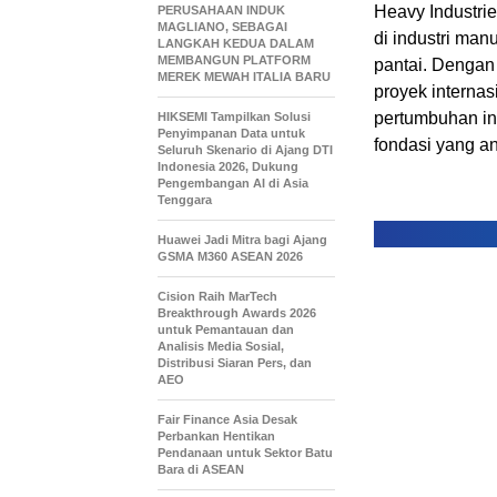
Heavy Industri
PERUSAHAAN INDUK
MAGLIANO, SEBAGAI
di industri man
LANGKAH KEDUA DALAM
MEMBANGUN PLATFORM
pantai. Dengan
MEREK MEWAH ITALIA BARU
proyek interna
pertumbuhan ind
HIKSEMI Tampilkan Solusi
Penyimpanan Data untuk
fondasi yang an
Seluruh Skenario di Ajang DTI
Indonesia 2026, Dukung
Pengembangan AI di Asia
Tenggara
Huawei Jadi Mitra bagi Ajang
GSMA M360 ASEAN 2026
Cision Raih MarTech
Breakthrough Awards 2026
untuk Pemantauan dan
Analisis Media Sosial,
Distribusi Siaran Pers, dan
AEO
Fair Finance Asia Desak
Perbankan Hentikan
Pendanaan untuk Sektor Batu
Bara di ASEAN