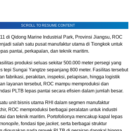
SCROLL TO RESUME CONTENT
011 di Qidong Marine Industrial Park, Provinsi Jiangsu, ROC
jadi salah satu pusat manufaktur utama di Tiongkok untuk
epas pantai, perkapalan, dan teknik maritim.
silitas produksi seluas sekitar 500.000 meter persegi yang
s tepi Sungai Yangtze sepanjang 800 meter. Fasilitas tersebut
n fabrikasi, perakitan, inspeksi, pelapisan, hingga logistik
gan layanan tersebut, ROC mampu memproduksi dan
ndasi PLTB lepas pantai secara efisien dalam jumlah besar.
satu unit bisnis utama RHI dalam segmen manufaktur
khir, ROC memproduksi berbagai peralatan untuk industri
ai dan teknik maritim. Portofolionya mencakup kapal lepas
monopile
, fondasi tipe
jacket
, serta berbagai struktur
 digunakan pada proyek PLTB di perairan dangkal hingga