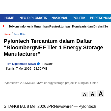
HOME
INFO DIPLOMATIK
NASIONAL
POLITIK
PEREKONOM
Telkom Indonesia Umumkan Restrukturisasi Komisaris dan Direksi Ser
/
Home
Pers Rilis
Pylontech Tercantum dalam Daftar
“BloombergNEF Tier 1 Energy Storage
Manufacturer”
Tim Diplomatik News
- Pewarta
Kamis, 7 Mei 2026
- 23:59 WIB
Pylontech’s 200MW/400MWh energy storage project in Ningxia, China
A
A
A
SHANGHAI
,
8 Mei 2026
/PRNewswire/ — Pylontech