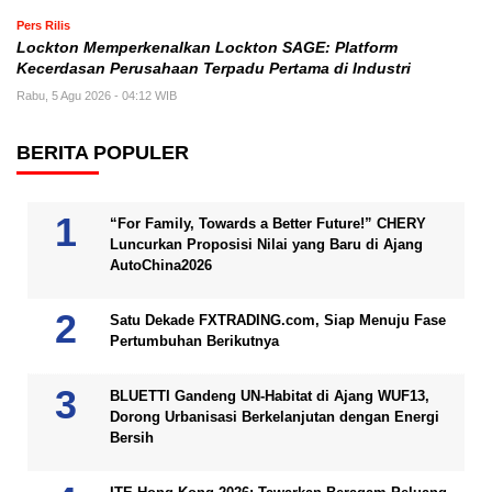
Pers Rilis
Lockton Memperkenalkan Lockton SAGE: Platform
Kecerdasan Perusahaan Terpadu Pertama di Industri
Rabu, 5 Agu 2026 - 04:12 WIB
BERITA POPULER
“For Family, Towards a Better Future!” CHERY
Luncurkan Proposisi Nilai yang Baru di Ajang
AutoChina2026
Satu Dekade FXTRADING.com, Siap Menuju Fase
Pertumbuhan Berikutnya
BLUETTI Gandeng UN-Habitat di Ajang WUF13,
Dorong Urbanisasi Berkelanjutan dengan Energi
Bersih