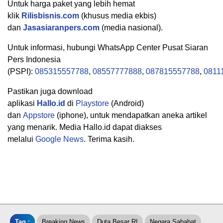
Untuk harga paket yang lebih hemat
klik
Rilisbisnis.com
(khusus media ekbis)
dan
Jasasiaranpers.com
(media nasional).
Untuk informasi, hubungi WhatsApp Center Pusat Siaran
Pers Indonesia
(PSPI):
085315557788
,
08557777888
,
087815557788
,
0811
Pastikan juga download
aplikasi
Hallo.id
di
Playstore
(Android)
dan
Appstore
(iphone), untuk mendapatkan aneka artikel
yang menarik. Media Hallo.id dapat diakses
melalui
Google News
. Terima kasih.
Tag :
Breaking News
Duta Besar RI
Negara Sahabat