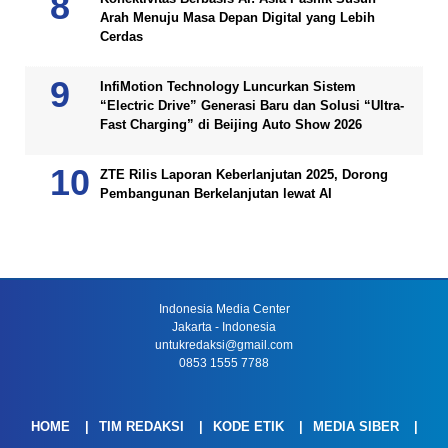
Arah Menuju Masa Depan Digital yang Lebih
Cerdas
InfiMotion Technology Luncurkan Sistem
“Electric Drive” Generasi Baru dan Solusi “Ultra-
Fast Charging” di Beijing Auto Show 2026
ZTE Rilis Laporan Keberlanjutan 2025, Dorong
Pembangunan Berkelanjutan lewat AI
Indonesia Media Center
Jakarta - Indonesia
untukredaksi@gmail.com
0853 1555 7788
HOME
TIM REDAKSI
KODE ETIK
MEDIA SIBER