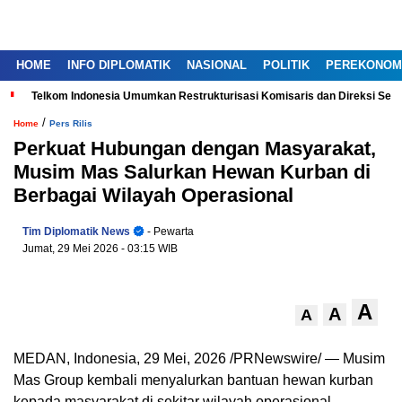
HOME
INFO DIPLOMATIK
NASIONAL
POLITIK
PEREKONOM
Telkom Indonesia Umumkan Restrukturisasi Komisaris dan Direksi Ser
/
Home
Pers Rilis
Perkuat Hubungan dengan Masyarakat,
Musim Mas Salurkan Hewan Kurban di
Berbagai Wilayah Operasional
Tim Diplomatik News
- Pewarta
Jumat, 29 Mei 2026
- 03:15 WIB
A
A
A
MEDAN, Indonesia
,
29 Mei, 2026
/PRNewswire/ — Musim
Mas Group kembali menyalurkan bantuan hewan kurban
kepada masyarakat di sekitar wilayah operasional