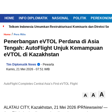
HOME
INFO DIPLOMATIK
NASIONAL
POLITIK
PEREKONOM
Telkom Indonesia Umumkan Restrukturisasi Komisaris dan Direksi Ser
/
Home
Pers Rilis
Penerbangan eVTOL Perdana di Asia
Tengah: AutoFlight Unjuk Kemampuan
eVTOL di Kazakhstan
Tim Diplomatik News
- Pewarta
Kamis, 21 Mei 2026
- 07:51 WIB
AutoFlight Completes Central Asia’s First eVTOL Flight
A
A
A
ALATAU CITY, Kazakhstan, 21 Mei 2026 /PRNewswire/ —