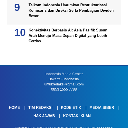
Telkom Indonesia Umumkan Restrukturisasi
Komisaris dan Direksi Serta Pembagian Dividen
Besar
Konektivitas Berbasis AI: Asia Pasifik Susun
Arah Menuju Masa Depan Digital yang Lebih
Cerdas
Indonesia Media Center
Jakarta - Indonesia
untukredaksi@gmail.com
0853 1555 7788
HOME
TIM REDAKSI
KODE ETIK
MEDIA SIBER
HAK JAWAB
KONTAK IKLAN
COPYRIGHT © 2026 DIPLOMATIKNEWS.COM - ALL RIGHTS RESERVED