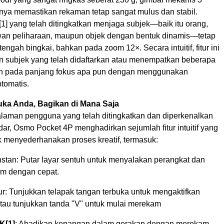
ya memastikan rekaman tetap sangat mulus dan stabil.
[1]
yang telah ditingkatkan menjaga subjek—baik itu orang,
an peliharaan, maupun objek dengan bentuk dinamis—tetap
tengah bingkai, bahkan pada zoom 12×. Secara intuitif, fitur ini
n subjek yang telah didaftarkan atau menempatkan beberapa
ah pada panjang fokus apa pun dengan menggunakan
tomatis.
ka Anda, Bagikan di Mana Saja
laman pengguna yang telah ditingkatkan dan diperkenalkan
dar, Osmo Pocket 4P menghadirkan sejumlah fitur intuitif yang
k menyederhanakan proses kreatif, termasuk:
stan: Putar layar sentuh untuk menyalakan perangkat dan
m dengan cepat.
ur: Tunjukkan telapak tangan terbuka untuk mengaktifkan
atau tunjukkan tanda "V" untuk mulai merekam
4K
[1]
: Abadikan kenangan dalam gerakan dengan merekam