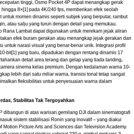
kecepatan tinggi, Osmo Pocket 4P dapat menangkap gerak
D hingga 8×
[1]
pada 4K/240 fps, memberikan efek seolah
 untuk momen dinamis seperti subjek yang berputar, rambut
gin, atau salju yang turun dengan detail yang memukau.
deo Rana Lambat dapat digunakan untuk merekam jejak aliran
takan efek buram gerakan atau menangkap jejak gerakan dan
u untuk narasi visual yang benar-benar unik. Integrasi profil
10-bit
[1]
yang baru, dipadukan dengan rentang dinamis 17
tahankan detail area terang dan gelap yang tiada tanding,
kamera sinema kelas premium. Dengan kedalaman warna 10-
kap lebih dari satu miliar warna, transisi tonal tetap sangat
malkan fleksibilitas untuk penyesuaian warna dalam
rdas, Stabilitas Tak Tergoyahkan
 dibangun di atas warisan gemilang DJI dalam sinematografi
rmasuk sistem stabilisasi Ronin yang inovatif – yang diakui
f Motion Picture Arts and Sciences dan Television Academy.
odi yang sangat ringkas seberat 230 g, gimbal mekanis 3