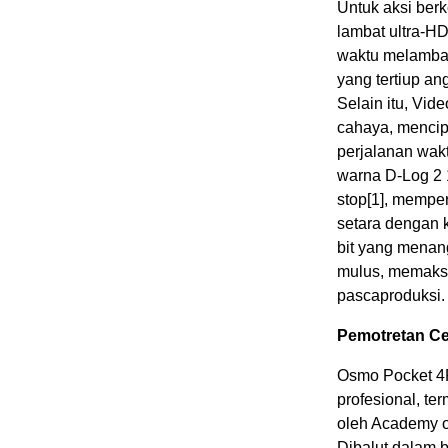
Untuk aksi ber
lambat ultra-H
waktu melambat
yang tertiup an
Selain itu, Vi
cahaya, mencip
perjalanan wakt
warna D-Log 2 
stop
[1]
, memper
setara dengan 
bit yang menang
mulus, memaksi
pascaproduksi.
Pemotretan Ce
Osmo Pocket 4P
profesional, te
oleh Academy o
Dibalut dalam b