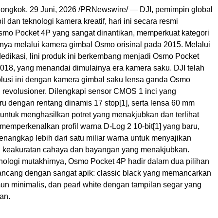
ngkok, 29 Juni, 2026 /PRNewswire/ — DJI, pemimpin global
l dan teknologi kamera kreatif, hari ini secara resmi
mo Pocket 4P yang sangat dinantikan, memperkuat kategori
inya melalui kamera gimbal Osmo orisinal pada 2015. Melalui
dedikasi, lini produk ini berkembang menjadi Osmo Pocket
018, yang menandai dimulainya era kamera saku. DJI telah
usi ini dengan kamera gimbal saku lensa ganda Osmo
 revolusioner. Dilengkapi sensor CMOS 1 inci yang
u dengan rentang dinamis 17 stop
[1]
, serta lensa 60 mm
8 untuk menghasilkan potret yang menakjubkan dan terlihat
 memperkenalkan profil warna D-Log 2 10-bit
[1]
yang baru,
angkap lebih dari satu miliar warna untuk menyajikan
 keakuratan cahaya dan bayangan yang menakjubkan.
nologi mutakhirnya, Osmo Pocket 4P hadir dalam dua pilihan
ancang dengan sangat apik: classic black yang memancarkan
un minimalis, dan pearl white dengan tampilan segar yang
an.