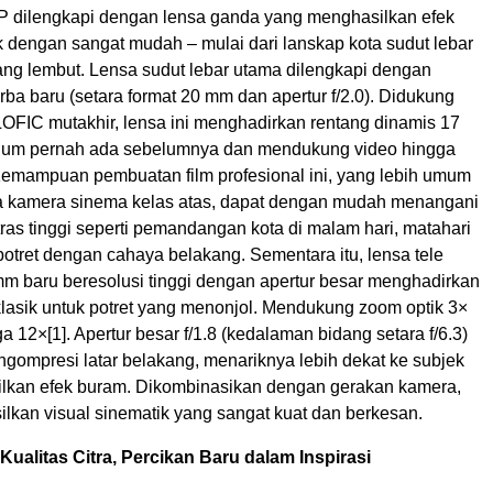
 dilengkapi dengan lensa ganda yang menghasilkan efek
k dengan sangat mudah – mulai dari lanskap kota sudut lebar
ang lembut. Lensa sudut lebar utama dilengkapi dengan
ba baru (setara format 20 mm dan apertur f/2.0). Didukung
LOFIC mutakhir, lensa ini menghadirkan rentang dinamis 17
lum pernah ada sebelumnya dan mendukung video hingga
Kemampuan pembuatan film profesional ini, yang lebih umum
 kamera sinema kelas atas, dapat dengan mudah menangani
as tinggi seperti pemandangan kota di malam hari, matahari
otret dengan cahaya belakang. Sementara itu, lensa tele
 baru beresolusi tinggi dengan apertur besar menghadirkan
klasik untuk potret yang menonjol. Mendukung zoom optik 3×
ga 12×
[1]
. Apertur besar f/1.8 (kedalaman bidang setara f/6.3)
ngompresi latar belakang, menariknya lebih dekat ke subjek
lkan efek buram. Dikombinasikan dengan gerakan kamera,
ilkan visual sinematik yang sangat kuat dan berkesan.
ualitas Citra, Percikan Baru dalam Inspirasi