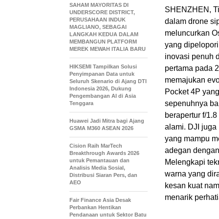
SAHAM MAYORITAS DI
SHENZHEN, Tio
UNDERSCORE DISTRICT,
PERUSAHAAN INDUK
dalam drone sipi
MAGLIANO, SEBAGAI
meluncurkan Os
LANGKAH KEDUA DALAM
MEMBANGUN PLATFORM
yang dipelopor
MEREK MEWAH ITALIA BARU
inovasi penuh 
HIKSEMI Tampilkan Solusi
pertama pada 2
Penyimpanan Data untuk
memajukan evol
Seluruh Skenario di Ajang DTI
Indonesia 2026, Dukung
Pocket 4P yang
Pengembangan AI di Asia
sepenuhnya bar
Tenggara
berapertur f/1.
Huawei Jadi Mitra bagi Ajang
alami. DJI juga
GSMA M360 ASEAN 2026
yang mampu men
Cision Raih MarTech
adegan dengan
Breakthrough Awards 2026
untuk Pemantauan dan
Melengkapi tek
Analisis Media Sosial,
warna yang dir
Distribusi Siaran Pers, dan
AEO
kesan kuat nam
menarik perhati
Fair Finance Asia Desak
Perbankan Hentikan
Pendanaan untuk Sektor Batu