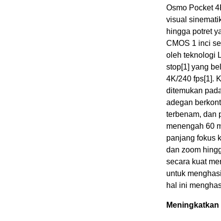
Osmo Pocket 4P
visual sinemati
hingga potret y
CMOS 1 inci ser
oleh teknologi 
stop
[1]
yang be
4K/240 fps
[1]
. 
ditemukan pada
adegan berkontr
terbenam, dan p
menengah 60 mm
panjang fokus 
dan zoom hing
secara kuat me
untuk menghasi
hal ini menghas
Meningkatkan K