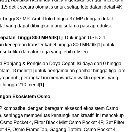
i 1,5 detik secara otomatis untuk setiap foto dalam detail 4K.
 Tinggi 37 MP: Ambil foto hingga 37 MP dengan detail
tal yang dapat dibingkai ulang selama pascaproduksi.
cepatan Tinggi 800 MB/dtk
[1]
: Dukungan USB 3.1
 kecepatan transfer kabel hingga 800 MB/dtk
[1]
untuk
 seketika dan alur kerja yang lebih efisien.
i Panjang & Pengisian Daya Cepat: Isi daya dari 0 hingga
alam 18 menit
[1]
untuk pengambilan gambar hingga tiga jam.
daya penuh, perangkat ini menawarkan waktu operasi yang
 hingga 210 menit
[1]
.
engan Ekosistem Osmo
P kompatibel dengan beragam aksesori ekosistem Osmo
, sehingga memperluas kemungkinan kreatif. Ini mencakup
smo Pocket 4, Filter Black Mist Osmo Pocket 4P, Set Filter
t 4P, Osmo FrameTap, Gagang Baterai Osmo Pocket 4,