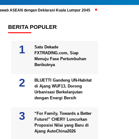
ijawab ASEAN dengan Deklarasi Kuala Lumpur 2045
Prabowo Subianto 
BERITA POPULER
Satu Dekade
FXTRADING.com, Siap
Menuju Fase Pertumbuhan
Berikutnya
BLUETTI Gandeng UN-Habitat
di Ajang WUF13, Dorong
Urbanisasi Berkelanjutan
dengan Energi Bersih
“For Family, Towards a Better
Future!” CHERY Luncurkan
Proposisi Nilai yang Baru di
Ajang AutoChina2026