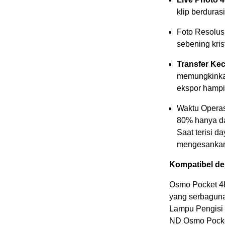
klip berduras
Foto Resolusi
sebening kris
Transfer Ke
memungkinkan
ekspor hampir
Waktu Operas
80% hanya d
Saat terisi 
mengesankan
Kompatibel d
Osmo Pocket 4
yang serbaguna
Lampu Pengisi O
ND Osmo Pocke