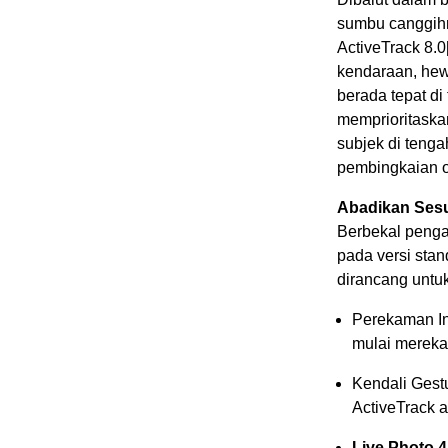
sumbu canggihn
ActiveTrack 8.0
kendaraan, hew
berada tepat di 
memprioritaska
subjek di teng
pembingkaian o
Abadikan Sesu
Berbekal penga
pada versi stan
dirancang untu
Perekaman In
mulai mereka
Kendali Gest
ActiveTrack 
Live Photo 