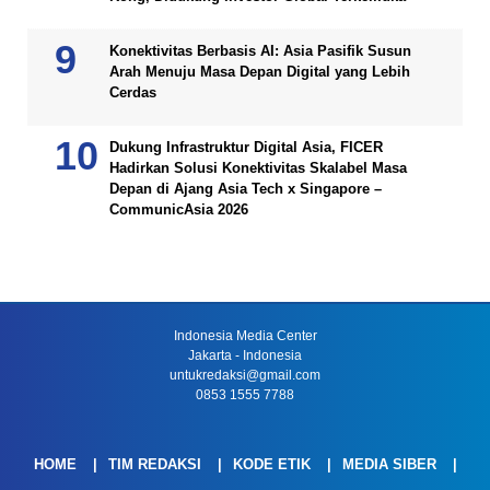
Konektivitas Berbasis AI: Asia Pasifik Susun
Arah Menuju Masa Depan Digital yang Lebih
Cerdas
Dukung Infrastruktur Digital Asia, FICER
Hadirkan Solusi Konektivitas Skalabel Masa
Depan di Ajang Asia Tech x Singapore –
CommunicAsia 2026
Indonesia Media Center
Jakarta - Indonesia
untukredaksi@gmail.com
0853 1555 7788
HOME
TIM REDAKSI
KODE ETIK
MEDIA SIBER