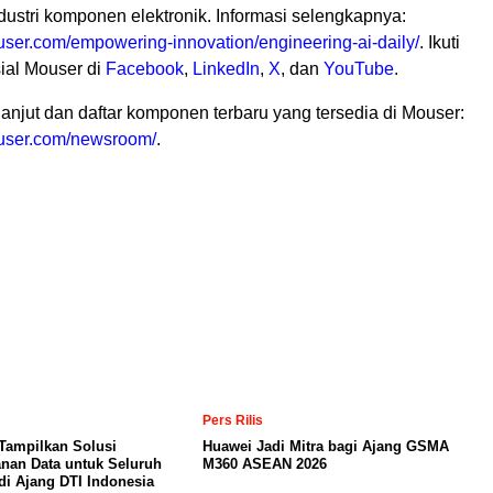
dustri komponen elektronik. Informasi selengkapnya:
user.com/empowering-innovation/engineering-ai-daily/
. Ikuti
ial Mouser di
Facebook
,
LinkedIn
,
X
, dan
YouTube
.
 lanjut dan daftar komponen terbaru yang tersedia di Mouser:
user.com/newsroom/
.
Pers Rilis
Tampilkan Solusi
Huawei Jadi Mitra bagi Ajang GSMA
nan Data untuk Seluruh
M360 ASEAN 2026
di Ajang DTI Indonesia