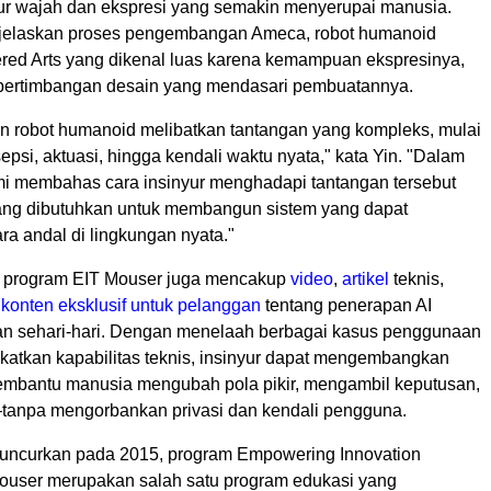
tur wajah dan ekspresi yang semakin menyerupai manusia.
jelaskan proses pengembangan Ameca, robot humanoid
red Arts yang dikenal luas karena kemampuan ekspresinya,
 pertimbangan desain yang mendasari pembuatannya.
robot humanoid melibatkan tantangan yang kompleks, mulai
sepsi, aktuasi, hingga kendali waktu nyata," kata Yin. "Dalam
ami membahas cara insinyur menghadapi tantangan tersebut
ang dibutuhkan untuk membangun sistem yang dapat
ra andal di lingkungan nyata."
, program EIT Mouser juga mencakup
video
,
artikel
teknis,
a
konten eksklusif untuk pelanggan
tentang penerapan AI
n sehari-hari. Dengan menelaah berbagai kasus penggunaan
katkan kapabilitas teknis, insinyur dapat mengembangkan
mbantu manusia mengubah pola pikir, mengambil keputusan,
tanpa mengorbankan privasi dan kendali pengguna.
iluncurkan pada 2015, program Empowering Innovation
Mouser merupakan salah satu program edukasi yang