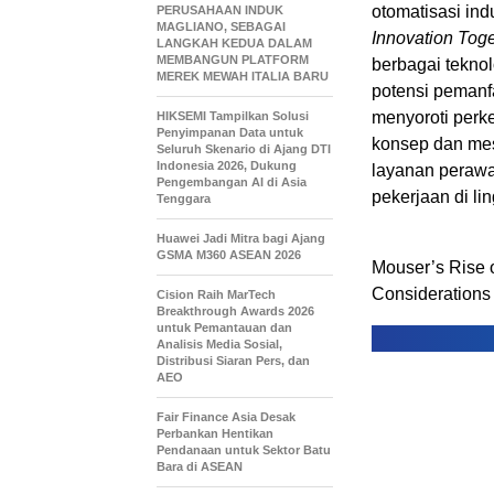
otomatisasi ind
PERUSAHAAN INDUK
MAGLIANO, SEBAGAI
Innovation Tog
LANGKAH KEDUA DALAM
MEMBANGUN PLATFORM
berbagai tekno
MEREK MEWAH ITALIA BARU
potensi pemanfa
menyoroti perk
HIKSEMI Tampilkan Solusi
Penyimpanan Data untuk
konsep dan mes
Seluruh Skenario di Ajang DTI
Indonesia 2026, Dukung
layanan perawat
Pengembangan AI di Asia
pekerjaan di li
Tenggara
Huawei Jadi Mitra bagi Ajang
GSMA M360 ASEAN 2026
Mouser’s Rise 
Considerations
Cision Raih MarTech
Breakthrough Awards 2026
untuk Pemantauan dan
Analisis Media Sosial,
Distribusi Siaran Pers, dan
AEO
Fair Finance Asia Desak
Perbankan Hentikan
Pendanaan untuk Sektor Batu
Bara di ASEAN