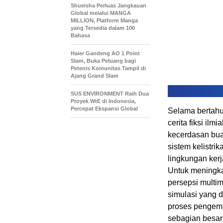
Shueisha Perluas Jangkauan
Global melalui MANGA
MILLION, Platform Manga
yang Tersedia dalam 100
Bahasa
Haier Gandeng AO 1 Point
Slam, Buka Peluang bagi
Petenis Komunitas Tampil di
Ajang Grand Slam
SUS ENVIRONMENT Raih Dua
Proyek WtE di Indonesia,
Percepat Ekspansi Global
Selama bertahu
cerita fiksi il
kecerdasan buat
sistem kelistr
lingkungan kerj
Untuk meningka
persepsi multim
simulasi yang d
proses pengemb
sebagian besar