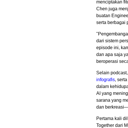
menciptakan fi
Chen juga men
buatan Enginee
serta berbagai
"Pengembangan 
dari sistem per
episode ini, k
dan apa saja y
beroperasi seca
Selain podcast
infografis
, sert
dalam kehidupa
AI yang mening
sarana yang me
dan berkreasi—
Pertama kali d
Together dari 