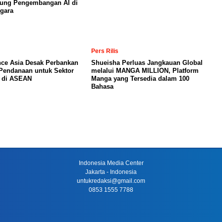
kung Pengembangan AI di
gara
Pers Rilis
nce Asia Desak Perbankan
Shueisha Perluas Jangkauan Global
Pendanaan untuk Sektor
melalui MANGA MILLION, Platform
a di ASEAN
Manga yang Tersedia dalam 100
Bahasa
Indonesia Media Center
Jakarta - Indonesia
untukredaksi@gmail.com
0853 1555 7788