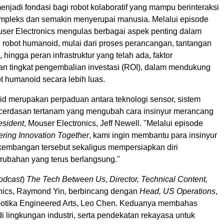
menjadi fondasi bagi robot kolaboratif yang mampu berinteraksi
ompleks dan semakin menyerupai manusia. Melalui episode
ouser Electronics mengulas berbagai aspek penting dalam
obot humanoid, mulai dari proses perancangan, tantangan
, hingga peran infrastruktur yang telah ada, faktor
an tingkat pengembalian investasi (ROI), dalam mendukung
t humanoid secara lebih luas.
d merupakan perpaduan antara teknologi sensor, sistem
ecerdasan tertanam yang mengubah cara insinyur merancang
esident
, Mouser Electronics, Jeff Newell. "Melalui episode
ing Innovation Together
, kami ingin membantu para insinyur
mbangan tersebut sekaligus mempersiapkan diri
ubahan yang terus berlangsung."
odcast
)
The Tech Between Us
,
Director, Technical Content,
nics, Raymond Yin, berbincang dengan
Head, US Operations
,
otika Engineered Arts, Leo Chen. Keduanya membahas
di lingkungan industri, serta pendekatan rekayasa untuk