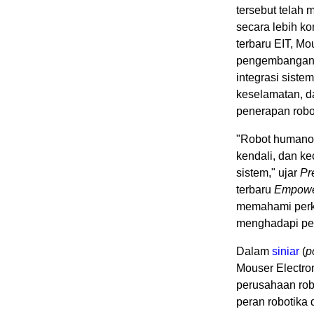
tersebut telah 
secara lebih k
terbaru EIT, M
pengembangan r
integrasi sistem
keselamatan, d
penerapan robo
"Robot humanoi
kendali, dan k
sistem," ujar
Pr
terbaru
Empower
memahami perke
menghadapi per
Dalam
siniar
(
p
Mouser Electro
perusahaan rob
peran robotika 