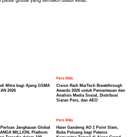
i pasar global yang semakin diatur ketat.
Pers Rilis
adi Mitra bagi Ajang GSMA
Cision Raih MarTech Breakthrough
AN 2026
Awards 2026 untuk Pemantauan dan
Analisis Media Sosial, Distribusi
Siaran Pers, dan AEO
Pers Rilis
 Perluas Jangkauan Global
Haier Gandeng AO 1 Point Slam,
MANGA MILLION, Platform
Buka Peluang bagi Petenis