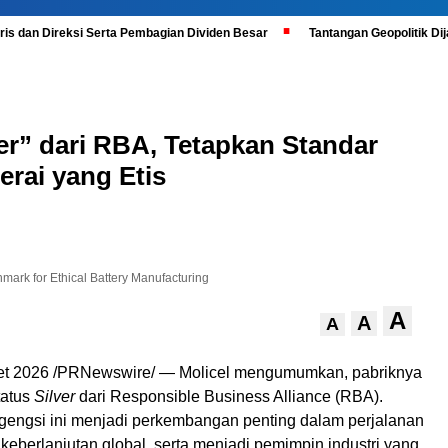
is dan Direksi Serta Pembagian Dividen Besar
Tantangan Geopolitik D
ver” dari RBA, Tetapkan Standar
erai yang Etis
mark for Ethical Battery Manufacturing
A
A
A
ret 2026 /PRNewswire/ — Molicel mengumumkan, pabriknya
tatus
Silver
dari Responsible Business Alliance (RBA).
engsi ini menjadi perkembangan penting dalam perjalanan
keberlanjutan global, serta menjadi pemimpin industri yang