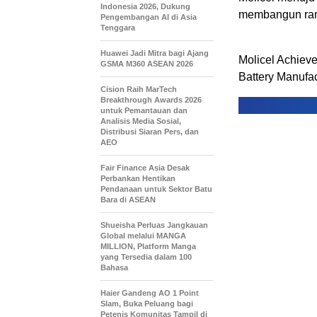
Indonesia 2026, Dukung
membangun rant
Pengembangan AI di Asia
Tenggara
Huawei Jadi Mitra bagi Ajang
Molicel Achieve
GSMA M360 ASEAN 2026
Battery Manufac
Cision Raih MarTech
Breakthrough Awards 2026
untuk Pemantauan dan
Analisis Media Sosial,
Distribusi Siaran Pers, dan
AEO
Fair Finance Asia Desak
Perbankan Hentikan
Pendanaan untuk Sektor Batu
Bara di ASEAN
Shueisha Perluas Jangkauan
Global melalui MANGA
MILLION, Platform Manga
yang Tersedia dalam 100
Bahasa
Haier Gandeng AO 1 Point
Slam, Buka Peluang bagi
Petenis Komunitas Tampil di