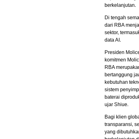
berkelanjutan.
Di tengah sema
dari RBA menjad
sektor, termasu
data AI.
Presiden Molic
komitmen Molic
RBA merupakan 
bertanggung ja
kebutuhan tekn
sistem penyimp
baterai diprodu
ujar Shiue.
Bagi klien glob
transparansi, s
yang dibutuhka