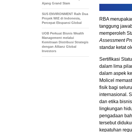
Ajang Grand Slam
SUS ENVIRONMENT Raih Dua
Proyek WtE di Indonesia,
RBA merupakan k
Percepat Ekspansi Global
tanggung jawab
memperoleh St
UOB Perkuat Bisnis Wealth
Management melalui
Assessment Pr
Kemitraan Distribusi Strategis
dengan Allianz Global
standar ketat ol
Investors
Sertifikasi Stat
dalam lima pila
dalam aspek ke
Molicel memast
fisik bagi selu
internasional. 
dan etika bisn
lingkungan hidu
pengadaan baha
tersebut diduk
kepatuhan regu