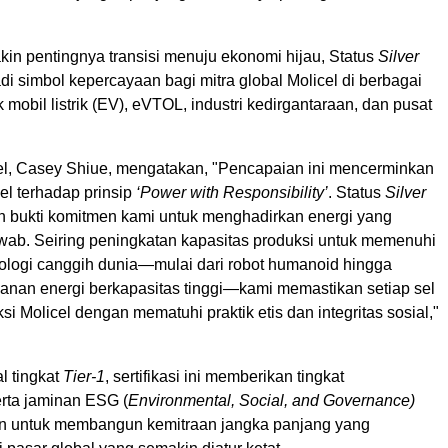
kin pentingnya transisi menuju ekonomi hijau, Status
Silver
i simbol kepercayaan bagi mitra global Molicel di berbagai
k mobil listrik (EV), eVTOL, industri kedirgantaraan, dan pusat
el, Casey Shiue, mengatakan, "Pencapaian ini mencerminkan
el terhadap prinsip
‘Power with Responsibility’
. Status
Silver
bukti komitmen kami untuk menghadirkan energi yang
wab. Seiring peningkatan kapasitas produksi untuk memenuhi
ologi canggih dunia—mulai dari robot humanoid hingga
anan energi berkapasitas tinggi—kami memastikan setiap sel
ksi Molicel dengan mematuhi praktik etis dan integritas sosial,"
al tingkat
Tier-1
, sertifikasi ini memberikan tingkat
erta jaminan ESG (
Environmental, Social, and Governance)
n untuk membangun kemitraan jangka panjang yang