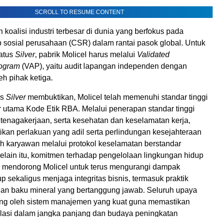
SCROLL TO RESUME CONTENT
oalisi industri terbesar di dunia yang berfokus pada
 sosial perusahaan (CSR) dalam rantai pasok global. Untuk
atus
Silver
, pabrik Molicel harus melalui
Validated
ogram
(VAP), yaitu audit lapangan independen dengan
eh pihak ketiga.
us
Silver
membuktikan, Molicel telah memenuhi standar tinggi
r utama Kode Etik RBA. Melalui penerapan standar tinggi
tenagakerjaan, serta kesehatan dan keselamatan kerja,
ikan perlakuan yang adil serta perlindungan kesejahteraan
ruh karyawan melalui protokol keselamatan berstandar
Selain itu, komitmen terhadap pengelolaan lingkungan hidup
is mendorong Molicel untuk terus mengurangi dampak
p sekaligus menjaga integritas bisnis, termasuk praktik
n baku mineral yang bertanggung jawab. Seluruh upaya
ung oleh sistem manajemen yang kuat guna memastikan
lasi dalam jangka panjang dan budaya peningkatan