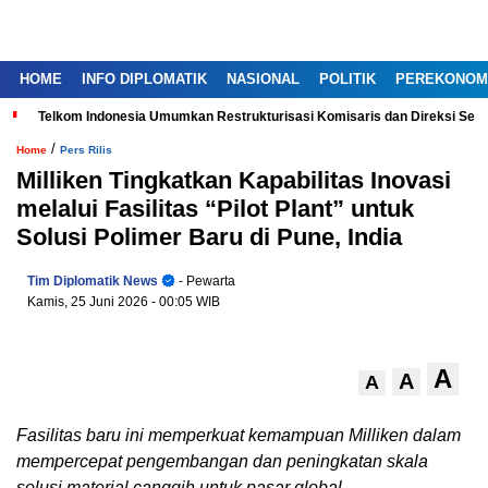
HOME
INFO DIPLOMATIK
NASIONAL
POLITIK
PEREKONOM
Telkom Indonesia Umumkan Restrukturisasi Komisaris dan Direksi Ser
/
Home
Pers Rilis
Milliken Tingkatkan Kapabilitas Inovasi
melalui Fasilitas “Pilot Plant” untuk
Solusi Polimer Baru di Pune, India
Tim Diplomatik News
- Pewarta
Kamis, 25 Juni 2026
- 00:05 WIB
A
A
A
Fasilitas baru ini memperkuat kemampuan Milliken dalam
mempercepat pengembangan dan peningkatan skala
solusi material canggih untuk pasar global.