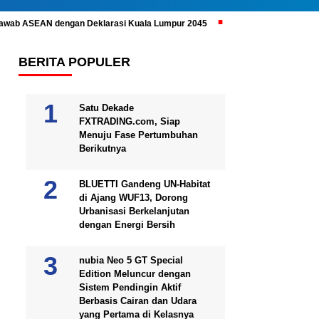
ijawab ASEAN dengan Deklarasi Kuala Lumpur 2045
Prabowo Subianto 
BERITA POPULER
Satu Dekade
FXTRADING.com, Siap
Menuju Fase Pertumbuhan
Berikutnya
BLUETTI Gandeng UN-Habitat
di Ajang WUF13, Dorong
Urbanisasi Berkelanjutan
dengan Energi Bersih
nubia Neo 5 GT Special
Edition Meluncur dengan
Sistem Pendingin Aktif
Berbasis Cairan dan Udara
yang Pertama di Kelasnya