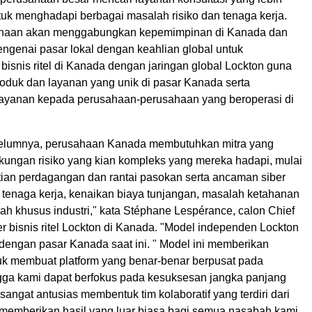
tuk menghadapi berbagai masalah risiko dan tenaga kerja.
sahaan akan menggabungkan kepemimpinan di Kanada dan
enai pasar lokal dengan keahlian global untuk
isnis ritel di Kanada dengan jaringan global Lockton guna
duk dan layanan yang unik di pasar Kanada serta
ayanan kepada perusahaan-perusahaan yang beroperasi di
belumnya, perusahaan Kanada membutuhkan mitra yang
ungan risiko yang kian kompleks yang mereka hadapi, mulai
stian perdagangan dan rantai pasokan serta ancaman siber
 tenaga kerja, kenaikan biaya tunjangan, masalah ketahanan
ah khusus industri," kata Stéphane Lespérance, calon Chief
er bisnis ritel Lockton di Kanada. "Model independen Lockton
 dengan pasar Kanada saat ini. " Model ini memberikan
k membuat platform yang benar-benar berpusat pada
ga kami dapat berfokus pada kesuksesan jangka panjang
angat antusias membentuk tim kolaboratif yang terdiri dari
k memberikan hasil yang luar biasa bagi semua nasabah kami