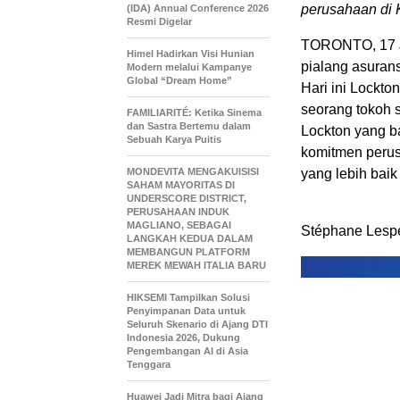
perusahaan di
(IDA) Annual Conference 2026
Resmi Digelar
TORONTO
,
17 
Himel Hadirkan Visi Hunian
pialang asurans
Modern melalui Kampanye
Global “Dream Home”
Hari ini Lockt
seorang tokoh se
FAMILIARITÉ: Ketika Sinema
dan Sastra Bertemu dalam
Lockton yang b
Sebuah Karya Puitis
komitmen perus
MONDEVITA MENGAKUISISI
yang lebih bai
SAHAM MAYORITAS DI
UNDERSCORE DISTRICT,
PERUSAHAAN INDUK
MAGLIANO, SEBAGAI
Stéphane Lesp
LANGKAH KEDUA DALAM
MEMBANGUN PLATFORM
MEREK MEWAH ITALIA BARU
HIKSEMI Tampilkan Solusi
Penyimpanan Data untuk
Seluruh Skenario di Ajang DTI
Indonesia 2026, Dukung
Pengembangan AI di Asia
Tenggara
Huawei Jadi Mitra bagi Ajang