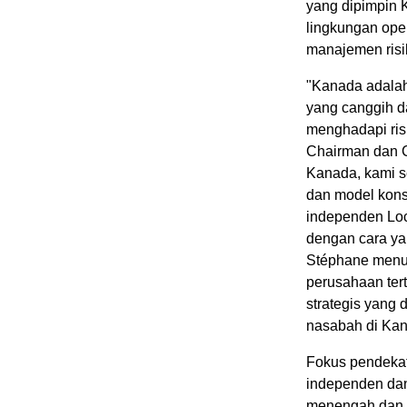
yang dipimpin 
lingkungan ope
manajemen risi
"Kanada adalah 
yang canggih d
menghadapi risi
Chairman dan C
Kanada, kami s
dan model kons
independen Lo
dengan cara ya
Stéphane menun
perusahaan tert
strategis yang 
nasabah di Kan
Fokus pendekat
independen dan
menengah dan p