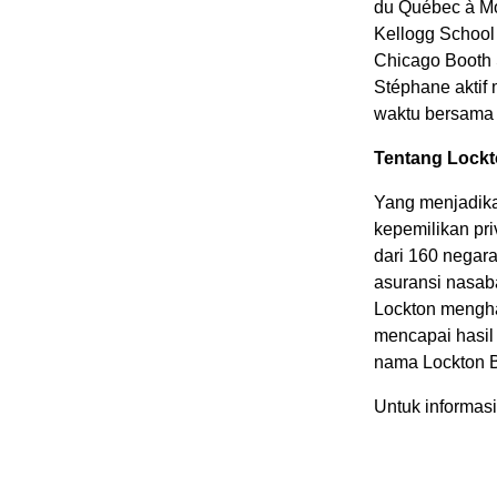
du Québec à Mo
Kellogg School 
Chicago Booth 
Stéphane aktif
waktu bersama
Tentang Lock
Yang menjadika
kepemilikan pr
dari 160 negar
asuransi nasab
Lockton mengh
mencapai hasil
nama Lockton 
Untuk informasi