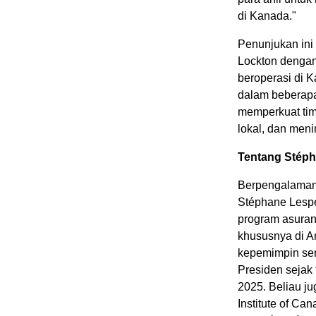
di Kanada."
Penunjukan ini
Lockton dengan
beroperasi di 
dalam beberapa
memperkuat tim
lokal, dan men
Tentang Stép
Berpengalaman 
Stéphane Lesp
program asuran
khususnya di A
kepemimpin sen
Presiden sejak
2025. Beliau j
Institute of Ca