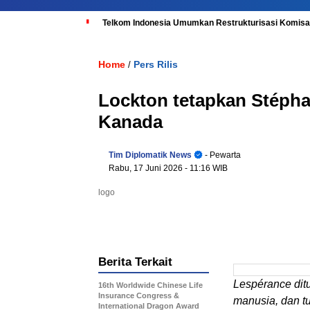
Telkom Indonesia Umumkan Restrukturisasi Komisar
Home
Pers Rilis
/
Lockton tetapkan Stépha
Kanada
Tim Diplomatik News
- Pewarta
Rabu, 17 Juni 2026
- 11:16 WIB
logo
Berita Terkait
Lespérance dit
16th Worldwide Chinese Life
Insurance Congress &
manusia, dan t
International Dragon Award