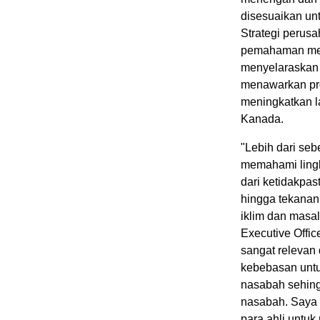
disesuaikan un
Strategi peru
pemahaman meng
menyelaraskan b
menawarkan pro
meningkatkan l
Kanada.
"Lebih dari se
memahami lingk
dari ketidakpa
hingga tekanan
iklim dan masal
Executive Offic
sangat relevan
kebebasan untu
nasabah sehing
nasabah. Saya s
para ahli untu