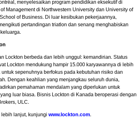
ntréal, menyelesaikan program pendidikan eksekutif di
of Management di Northwestern University dan University of
School of Business. Di luar kesibukan pekerjaannya,
 mengikuti pertandingan triatlon dan senang menghabiskan
 keluarga.
ton
n Lockton berbeda dan lebih unggul: kemandirian. Status
ivat Lockton mendukung hampir 15.000 karyawannya di lebih
a untuk sepenuhnya berfokus pada kebutuhan risiko dan
ah. Dengan keahlian yang menjangkau seluruh dunia,
adirkan pemahaman mendalam yang diperlukan untuk
 yang luar biasa. Bisnis Lockton di Kanada beroperasi dengan
Brokers, ULC.
 lebih lanjut, kunjungi
www.lockton.com
.