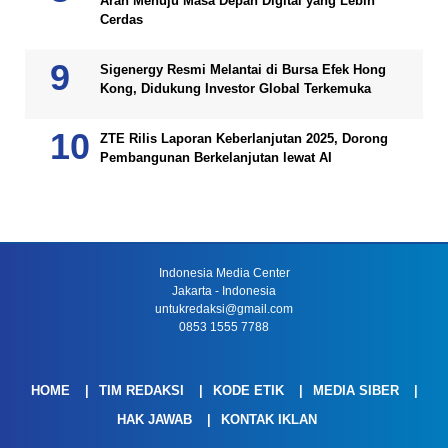
Arah Menuju Masa Depan Digital yang Lebih
Cerdas
Sigenergy Resmi Melantai di Bursa Efek Hong
Kong, Didukung Investor Global Terkemuka
ZTE Rilis Laporan Keberlanjutan 2025, Dorong
Pembangunan Berkelanjutan lewat AI
Indonesia Media Center
Jakarta - Indonesia
untukredaksi@gmail.com
0853 1555 7788
HOME
TIM REDAKSI
KODE ETIK
MEDIA SIBER
HAK JAWAB
KONTAK IKLAN