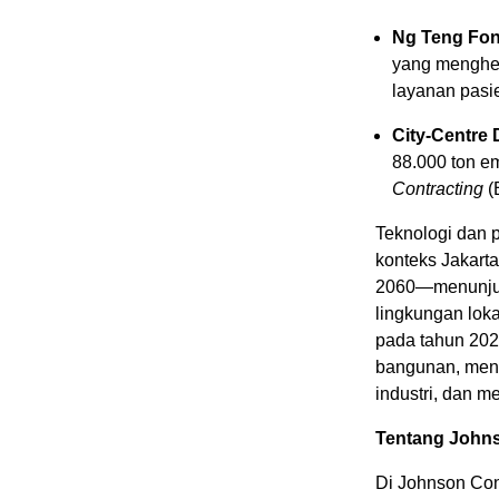
Ng Teng Fon
yang menghem
layanan pasi
City-Centre
88.000 ton e
Contracting
(
Teknologi dan p
konteks
Jakarta
2060—menunjuk
lingkungan loka
pada tahun 2025
bangunan, mend
industri, dan 
Tentang Johns
Di Johnson Con