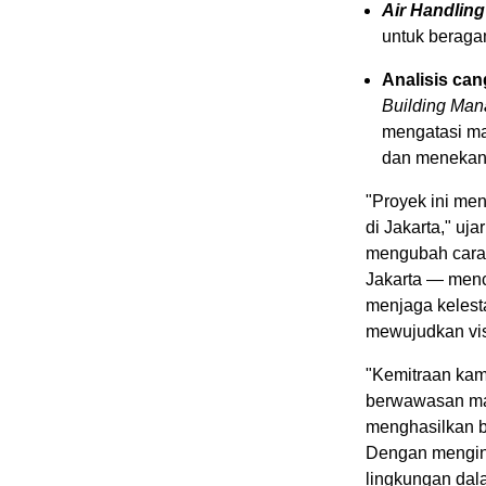
Air Handling
untuk beragam
Analisis ca
Building Ma
mengatasi ma
dan menekan 
"Proyek ini me
di
Jakarta
," uja
mengubah cara m
Jakarta
— menci
menjaga kelesta
mewujudkan vis
"Kemitraan ka
berwawasan mas
menghasilkan ba
Dengan mengint
lingkungan dal