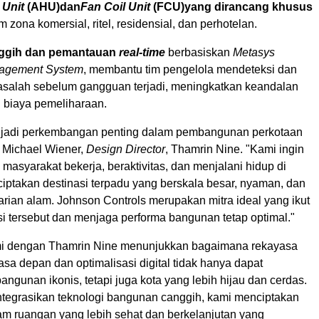
 Unit
(AHU)
dan
Fan Coil Unit
(FCU)
yang dirancang khusus
 zona komersial, ritel, residensial, dan perhotelan.
nggih dan pemantauan
real-time
berbasiskan
Metasys
nagement System
, membantu tim pengelola mendeteksi dan
salah sebelum gangguan terjadi, meningkatkan keandalan
biaya pemeliharaan.
njadi perkembangan penting dalam pembangunan perkotaan
r
Michael Wiener
,
Design Director
, Thamrin Nine. "Kami ingin
asyarakat bekerja, beraktivitas, dan menjalani hidup di
ptakan destinasi terpadu yang berskala besar, nyaman, dan
rian alam. Johnson Controls merupakan mitra ideal yang ikut
i tersebut dan menjaga performa bangunan tetap optimal."
mi dengan Thamrin Nine menunjukkan bagaimana rekayasa
a depan dan optimalisasi digital tidak hanya dapat
ngunan ikonis, tetapi juga kota yang lebih hijau dan cerdas.
egrasikan teknologi bangunan canggih, kami menciptakan
am ruangan yang lebih sehat dan berkelanjutan yang