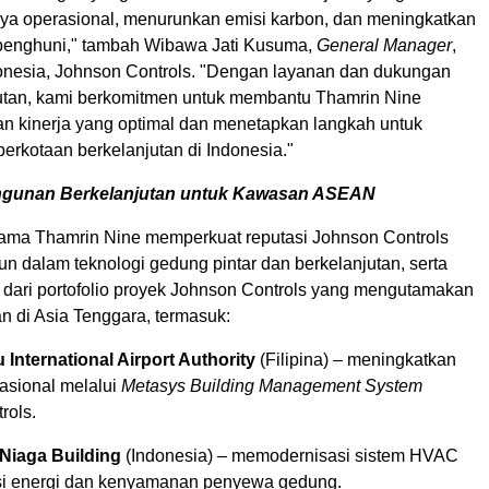
ya operasional, menurunkan emisi karbon, dan meningkatkan
penghuni," tambah Wibawa Jati Kusuma,
General Manager
,
onesia
, Johnson Controls. "Dengan layanan dan dukungan
utan, kami berkomitmen untuk membantu Thamrin Nine
 kinerja yang optimal dan menetapkan langkah untuk
rkotaan berkelanjutan di
Indonesia
."
gunan Berkelanjutan untuk Kawasan ASEAN
ama Thamrin Nine memperkuat reputasi Johnson Controls
n dalam teknologi gedung pintar dan berkelanjutan, serta
 dari portofolio proyek Johnson Controls yang mengutamakan
an di
Asia Tenggara
, termasuk:
International Airport Authority
(Filipina) – meningkatkan
rasional melalui
Metasys Building Management System
rols.
Niaga Building
(
Indonesia
) – memodernisasi sistem HVAC
nsi energi dan kenyamanan penyewa gedung.