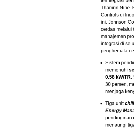
terintegrasi d
Thamrin Nine. 
Controls di
Ind
ini, Johnson Co
cerdas melalui 
manajemen proy
integrasi di s
penghematan ene
Sistem pendi
memenuhi
se
0,58 kW/TR
.
30 persen, m
menjaga keny
Tiga unit
chil
Energy Man
pendinginan 
menaungi tiga