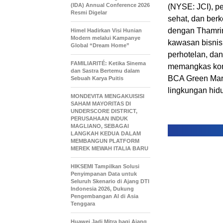
(IDA) Annual Conference 2026
(NYSE: JCI), p
Resmi Digelar
sehat
, dan ber
dengan Thamri
Himel Hadirkan Visi Hunian
Modern melalui Kampanye
k
awasan bisni
Global “Dream Home”
perhotelan, dan
FAMILIARITÉ: Ketika Sinema
memangkas kons
dan Sastra Bertemu dalam
BCA Green Mark
Sebuah Karya Puitis
lingkungan hidu
MONDEVITA MENGAKUISISI
SAHAM MAYORITAS DI
UNDERSCORE DISTRICT,
PERUSAHAAN INDUK
MAGLIANO, SEBAGAI
LANGKAH KEDUA DALAM
MEMBANGUN PLATFORM
MEREK MEWAH ITALIA BARU
HIKSEMI Tampilkan Solusi
Penyimpanan Data untuk
Seluruh Skenario di Ajang DTI
Indonesia 2026, Dukung
Pengembangan AI di Asia
Tenggara
Huawei Jadi Mitra bagi Ajang