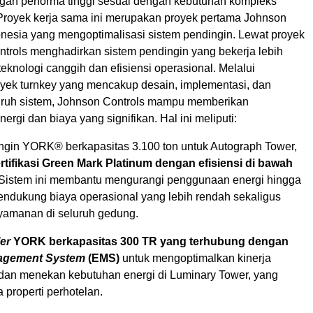
engan performa tinggi sesuai dengan kebutuhan kompleks
Proyek kerja sama ini merupakan proyek pertama Johnson
onesia
yang mengoptimalisasi sistem pendingin. Lewat proyek
ntrols menghadirkan sistem pendingin yang bekerja lebih
teknologi canggih dan efisiensi operasional. Melalui
ek turnkey yang mencakup desain, implementasi, dan
eluruh sistem, Johnson Controls mampu memberikan
rgi dan biaya yang signifikan. Hal ini meliputi:
ngin YORK® berkapasitas 3.100 ton untuk Autograph Tower,
rtifikasi Green Mark Platinum dengan efisiensi di bawah
 Sistem ini membantu mengurangi penggunaan energi hingga
endukung biaya operasional yang lebih rendah sekaligus
amanan di seluruh gedung.
ler
YORK berkapasitas 300 TR yang terhubung dengan
agement System
(EMS)
untuk mengoptimalkan kinerja
dan menekan kebutuhan energi di Luminary Tower, yang
 properti perhotelan.