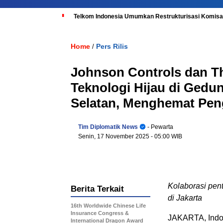
Telkom Indonesia Umumkan Restrukturisasi Komisar
Home
Pers Rilis
/
Johnson Controls dan T
Teknologi Hijau di Gedun
Selatan, Menghemat Pen
Tim Diplomatik News
- Pewarta
Senin, 17 November 2025
- 05:00 WIB
Kolaborasi pen
Berita Terkait
di
Jakarta
16th Worldwide Chinese Life
Insurance Congress &
JAKARTA
, In
International Dragon Award