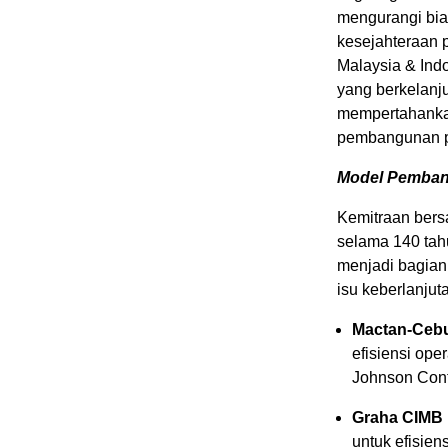
mengurangi bia
kesejahteraan 
Malaysia
&
Ind
yang berkelanj
mempertahankan
pembangunan pe
Model Pemban
Kemitraan bers
selama 140 tahu
menjadi bagian
isu keberlanjut
Mactan-Cebu 
efisiensi ope
Johnson Cont
Graha CIMB 
untuk efisie