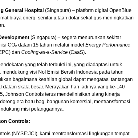
g General Hospital
(Singapura) – platform digital OpenBlue
at biaya energi senilai jutaan dolar sekaligus meningkatkan
en.
 Development
(Singapura) – segera menurunkan sekitar
misi CO₂ dalam 15 tahun melalui model
Energy Performance
EPC) dan
Cooling-as-a-Service
(CaaS).
endekatan yang telah terbukti ini, yang diadaptasi untuk
, mendukung visi Nol Emisi Bersih Indonesia pada tahun
kan bagaimana keahlian global dapat mengatasi tantangan
l dalam skala besar. Merayakan hari jadinya yang ke-140
, Johnson Controls terus mendefinisikan ulang kinerja
orong era baru bagi bangunan komersial, mentransformasi
mendukung misi pelanggannya.
on Controls:
trols (NYSE:JCI), kami mentransformasi lingkungan tempat