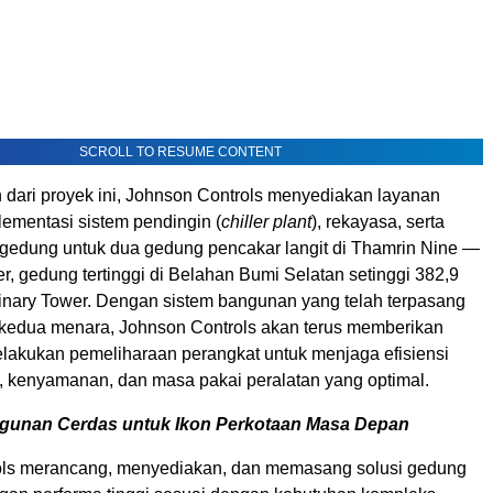
SCROLL TO RESUME CONTENT
 dari proyek ini, Johnson Controls menyediakan layanan
lementasi sistem pendingin (
chiller plant
), rekayasa, serta
 g
edung untuk dua gedung pencakar langit di Thamrin Nine
—
, gedung tertinggi di Belahan Bumi Selatan setinggi 382,9
inary Tower. Dengan sistem bangunan yang telah terpasang
kedua menara, Johnson Controls akan terus memberikan
lakukan pemeliharaan perangkat untuk menjaga efisiensi
, kenyamanan, dan masa pakai peralatan yang optimal.
ngunan
Cerdas untuk Ikon Per
kotaan Masa Depan
ols merancang, menyediakan, dan memasang solusi gedung