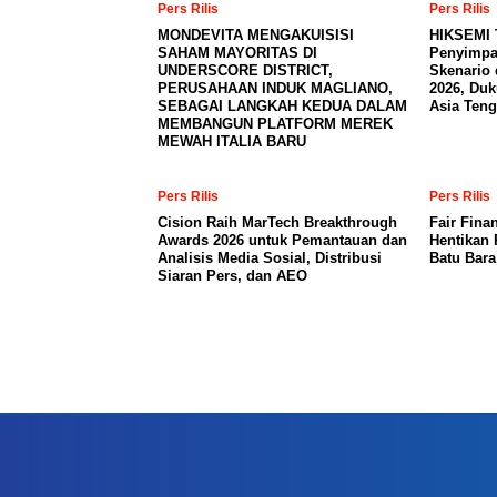
Pers Rilis
Pers Rilis
MONDEVITA MENGAKUISISI
HIKSEMI 
SAHAM MAYORITAS DI
Penyimpa
UNDERSCORE DISTRICT,
Skenario 
PERUSAHAAN INDUK MAGLIANO,
2026, Du
SEBAGAI LANGKAH KEDUA DALAM
Asia Teng
MEMBANGUN PLATFORM MEREK
MEWAH ITALIA BARU
Pers Rilis
Pers Rilis
Cision Raih MarTech Breakthrough
Fair Fina
Awards 2026 untuk Pemantauan dan
Hentikan 
Analisis Media Sosial, Distribusi
Batu Bar
Siaran Pers, dan AEO