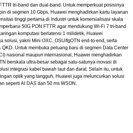
 FTTR tri-band dan dual-band. Untuk memperkuat posisinya
in di segmen 10 Gbps, Huawei menghadirkan kartu layanan
itas tinggi pertama di industri untuk komersialisasi skala
emperbarui 50G PON FTTR agar mendukung Wi-Fi 7 tri-band
jaringan komputasi berlatensi 1 milidetik, Huawei
ga solusi, yakni Mini OXC, OSU/fgOTN end-to-end, serta
& QKD. Untuk membuka peluang baru di segmen Data Center
DCI) nasional maupun internasional, Huawei menghadirkan
OTN berskala ultra-besar sebagai satu-satunya inovasi di
solusi integrasi kabel bawah laut dan darat. Selain itu, untuk
ngan optik yang tangguh, Huawei juga meluncurkan solusi
ngan seperti AI DAS dan 50 ms WSON.