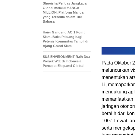
Shueisha Perluas Jangkauan
Global melalui MANGA
MILLION, Platform Manga
yang Tersedia dalam 100
Bahasa
Haier Gandeng AO 1 Point
Slam, Buka Peluang bagi
Petenis Komunitas Tampil di
Ajang Grand Slam
SUS ENVIRONMENT Raih Dua
Proyek WtE di Indonesia,
Pada Oktober 2
Percepat Ekspansi Global
meluncurkan vis
menentukan ar
Li, memaparkan,
mendukung aplik
memanfaatkan 
jaringan otono
beralih dari kon
10G’. Lewat la
serta mengekspl