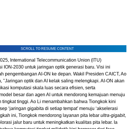
SCROLL TO RESUME CONTENT
025, International Telecommunication Union (ITU)
i ION-2030 untuk jaringan optik generasi baru. Visi ini
ah pengembangan AI-ON ke depan. Wakil Presiden CAICT, Ao
 "Jaringan optik dan AI kelak saling melengkapi. AI-ON akan
asi komputasi skala luas secara efisien, serta
model besar dan agen AI untuk mendorong kemajuan menuju
m tingkat tinggi. Ao Li menambahkan bahwa Tiongkok kini
sep ‘jaringan gigabita di setiap tempat’ menuju ‘akselerasi
ngkah ini, Tiongkok mendorong layanan pita lebar
ultra-gigabit
,
orasi jalur baru untuk meningkatkan kualitas pita lebar. Ia