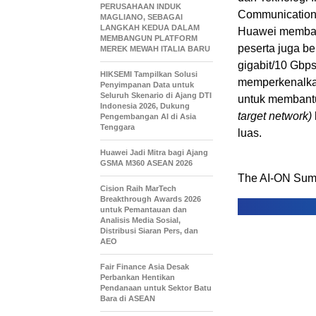
PERUSAHAAN INDUK
Communications 
MAGLIANO, SEBAGAI
LANGKAH KEDUA DALAM
Huawei membaha
MEMBANGUN PLATFORM
peserta juga be
MEREK MEWAH ITALIA BARU
gigabit/10 Gbps
HIKSEMI Tampilkan Solusi
memperkenalkan 
Penyimpanan Data untuk
Seluruh Skenario di Ajang DTI
untuk membantu
Indonesia 2026, Dukung
target network)
Pengembangan AI di Asia
Tenggara
luas.
Huawei Jadi Mitra bagi Ajang
GSMA M360 ASEAN 2026
The AI-ON Summ
Cision Raih MarTech
Breakthrough Awards 2026
untuk Pemantauan dan
Analisis Media Sosial,
Distribusi Siaran Pers, dan
AEO
Fair Finance Asia Desak
Perbankan Hentikan
Pendanaan untuk Sektor Batu
Bara di ASEAN