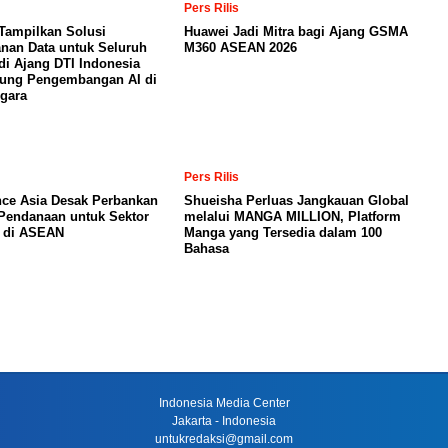
Pers Rilis
Tampilkan Solusi
Huawei Jadi Mitra bagi Ajang GSMA
nan Data untuk Seluruh
M360 ASEAN 2026
di Ajang DTI Indonesia
kung Pengembangan AI di
gara
Pers Rilis
nce Asia Desak Perbankan
Shueisha Perluas Jangkauan Global
Pendanaan untuk Sektor
melalui MANGA MILLION, Platform
a di ASEAN
Manga yang Tersedia dalam 100
Bahasa
Indonesia Media Center
Jakarta - Indonesia
untukredaksi@gmail.com