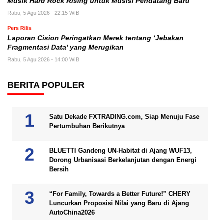
Musik Hard Rock Rising untuk Musisi Pendatang Baru
Rabu, 5 Agu 2026 - 22:15 WIB
Pers Rilis
Laporan Cision Peringatkan Merek tentang ‘Jebakan
Fragmentasi Data’ yang Merugikan
Rabu, 5 Agu 2026 - 14:00 WIB
BERITA POPULER
Satu Dekade FXTRADING.com, Siap Menuju Fase
Pertumbuhan Berikutnya
BLUETTI Gandeng UN-Habitat di Ajang WUF13,
Dorong Urbanisasi Berkelanjutan dengan Energi
Bersih
“For Family, Towards a Better Future!” CHERY
Luncurkan Proposisi Nilai yang Baru di Ajang
AutoChina2026