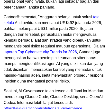
operasional yang nyata, bukan lagi sekadar bagian dari
perencanaan jangka panjang.
Gartner® mencatat, "Anggaran belanja untuk solusi
tata
kelola
AI diperkirakan mencapai US$492 juta pada 2026,
bahkan melampaui US$1 miliar pada 2030. Sejalan
dengan tren tersebut, perusahaan mulai mengevaluasi
kembali berbagai alat dan strategi yang diperlukan untuk
mengantisipasi risiko regulasi maupun operasional. Dalam
laporan Top Cybersecurity Trends for 2026
, Gartner juga
menegaskan bahwa pemimpin keamanan siber harus
mampu mengidentifikasi agen AI yang diizinkan dan yang
tidak diizinkan, menerapkan kontrol yang memadai untuk
masing-masing agen, serta menyiapkan prosedur respons
insiden guna mengatasi potensi risiko."
Saat ini, AI Governance telah tersedia di Jamf for Mac dan
mendukung Claude Code, Claude Desktop, serta OpenAI
Codex. Informasi lebih lanjut tersedia di:
https://www.jamf.com/solutions/ai-governance
.