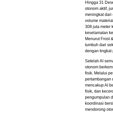
Hingga 31 Des
otonom aktif, j
meningkat dari 
volume material
308 juta meter
keselamatan ke
Menurut Frost &
tumbuh dari se
dengan tingkat
Setelah AI sema
otonom berkemb
fisik. Melalui 
pertambangan d
mencakup AI ber
fisik, dan kec
pengumpulan da
koordinasi ber
mendorong otom