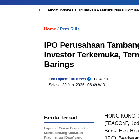
Telkom Indonesia Umumkan Restrukturisasi Komisar
Home
Pers Rilis
/
IPO Perusahaan Tambang
Investor Terkemuka, Term
Barings
Tim Diplomatik News
- Pewarta
Selasa, 30 Juni 2026
- 06:49 WIB
HONG KONG
,
Berita Terkait
("EACON", Kode
Laporan Cision Peringatkan
Bursa Efek Ho
Merek tentang ‘Jebakan
Fragmentasi Data’ yang
(IPO). Berdas