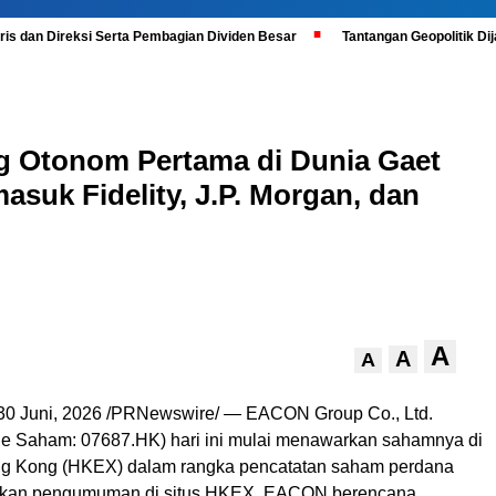
is dan Direksi Serta Pembagian Dividen Besar
Tantangan Geopolitik D
 Otonom Pertama di Dunia Gaet
asuk Fidelity, J.P. Morgan, dan
A
A
A
30 Juni, 2026
/PRNewswire/ — EACON Group Co., Ltd.
 Saham: 07687.HK) hari ini mulai menawarkan sahamnya di
ng Kong (HKEX) dalam rangka pencatatan saham perdana
arkan pengumuman di situs HKEX, EACON berencana