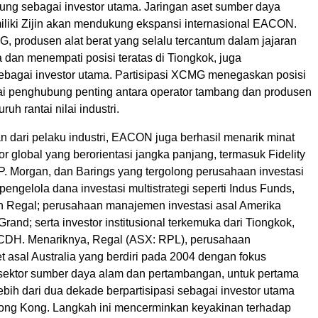
ung sebagai investor utama. Jaringan aset sumber daya
miliki Zijin akan mendukung ekspansi internasional EACON.
G, produsen alat berat yang selalu tercantum dalam jajaran
a dan menempati posisi teratas di Tiongkok, juga
 sebagai investor utama. Partisipasi XCMG menegaskan posisi
 penghubung penting antara operator tambang dan produsen
ruh rantai nilai industri.
n dari pelaku industri, EACON juga berhasil menarik minat
or global yang berorientasi jangka panjang, termasuk Fidelity
J.P. Morgan, dan Barings yang tergolong perusahaan investasi
 pengelola dana investasi multistrategi seperti Indus Funds,
an Regal; perusahaan manajemen investasi asal Amerika
Grand; serta investor institusional terkemuka dari Tiongkok,
CDH. Menariknya, Regal (ASX: RPL), perusahaan
 asal Australia yang berdiri pada 2004 dengan fokus
 sektor sumber daya alam dan pertambangan, untuk pertama
ebih dari dua dekade berpartisipasi sebagai investor utama
ong Kong. Langkah ini mencerminkan keyakinan terhadap