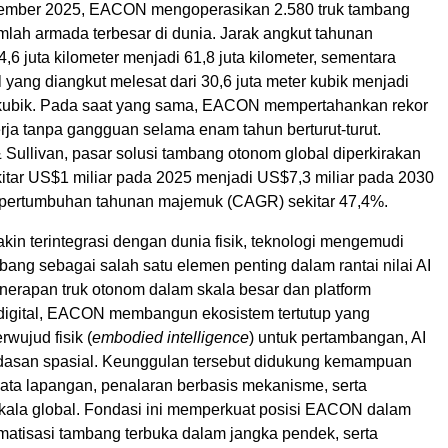
ember 2025, EACON mengoperasikan 2.580 truk tambang
umlah armada terbesar di dunia. Jarak angkut tahunan
4,6 juta kilometer menjadi 61,8 juta kilometer, sementara
 yang diangkut melesat dari 30,6 juta meter kubik menjadi
 kubik. Pada saat yang sama, EACON mempertahankan rekor
rja tanpa gangguan selama enam tahun berturut-turut.
 Sullivan, pasar solusi tambang otonom global diperkirakan
kitar US$1 miliar pada 2025 menjadi US$7,3 miliar pada 2030
 pertumbuhan tahunan majemuk (CAGR) sekitar 47,4%.
kin terintegrasi dengan dunia fisik, teknologi mengemudi
ang sebagai salah satu elemen penting dalam rantai nilai AI
penerapan truk otonom dalam skala besar dan platform
igital, EACON membangun ekosistem tertutup yang
wujud fisik (
embodied intelligence
) untuk pertambangan, AI
erdasan spasial. Keunggulan tersebut didukung kemampuan
ta lapangan, penalaran berbasis mekanisme, serta
skala global. Fondasi ini memperkuat posisi EACON dalam
atisasi tambang terbuka dalam jangka pendek, serta