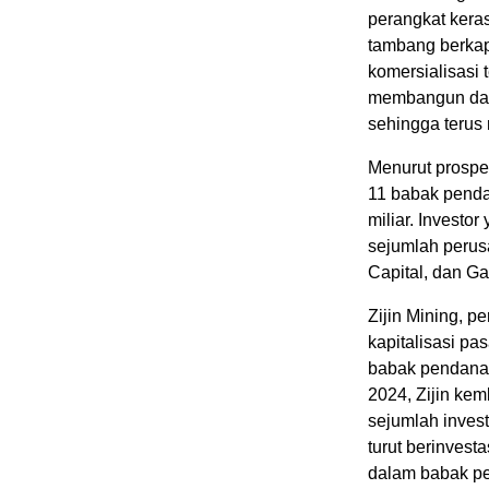
perangkat kera
tambang berkap
komersialisasi
membangun daya
sehingga terus 
Menurut prospek
11 babak pend
miliar. Investo
sejumlah perusa
Capital, dan G
Zijin Mining, p
kapitalisasi pa
babak pendanaa
2024, Zijin ke
sejumlah inves
turut berinvest
dalam babak pe