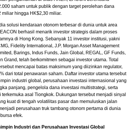
.000 saham untuk publik dengan target perolehan dana
 miliar hingga HK$2,30 miliar.
ia solusi kendaraan otonom terbesar di dunia untuk area
EACON berhasil menarik investor strategis dalam proses
mnya di Hong Kong. Sebanyak 11 investor institusi, yakni
CMG, Fidelity International, J.P. Morgan Asset Management
Limited, Barings, Indus Funds, Jain Global, REGAL, GF Funds,
 Grand, telah berkomitmen sebagai investor utama. Total
 tersebut mencapai batas maksimum yang diizinkan regulator,
0% dari total penawaran saham. Daftar investor utama tersebut
in industri global, perusahaan investasi internasional yang
ngka panjang, pengelola dana investasi multistrategi, serta
usi terkemuka asal Tiongkok. Dukungan tersebut menjadi sinyal
g kuat di tengah volatilitas pasar dan memuluskan jalan
njadi perusahaan truk tambang otonom pertama di dunia
 bursa efek.
mpin Industri dan Perusahaan Investasi Global