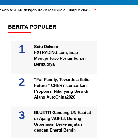
ijawab ASEAN dengan Deklarasi Kuala Lumpur 2045
Prabowo Subianto 
BERITA POPULER
Satu Dekade
FXTRADING.com, Siap
Menuju Fase Pertumbuhan
Berikutnya
“For Family, Towards a Better
Future!” CHERY Luncurkan
Proposisi Nilai yang Baru di
Ajang AutoChina2026
BLUETTI Gandeng UN-Habitat
di Ajang WUF13, Dorong
Urbanisasi Berkelanjutan
dengan Energi Bersih