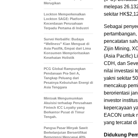
Merugikan
melepas 26.132
sekitar HK$2,12
Lockton Memperkenalkan
Lockton SAGE: Platform
Kecerdasan Perusahaan
Sebagai penyed
Terpadu Pertama di Industri
pertambangan, 
Survei Herbalife: Budaya
pencatatan saha
“Wellness” Kian Menguat di
Zijin Mining, X
Asia Pasifik, Empat dari Lima
Konsumen Memprioritaskan
(Asia Pacific) 
Kesehatan Holistik
CDH, dan Seven
PCG Global Rampungkan
nilai investasi
Pendanaan Pra-Seri A,
yakni sekitar 5
Tangkap Peluang dari
Pesatnya Kebutuhan Energi di
mencakup pemimp
Asia Tenggara
berorientasi ja
Mintoak Mengumumkan
investor instit
Akuisisi terhadap Perusahaan
kepercayaan yan
Fintech ICC Loyalty yang
Berkantor Pusat di Timur
EACON untuk me
Tengah.
yang tercatat di
Pangsa Pasar Minyak Sawit
Berkelanjutan Bersertifikat
Didukung Pemi
Berpotensi Mencapai 40%