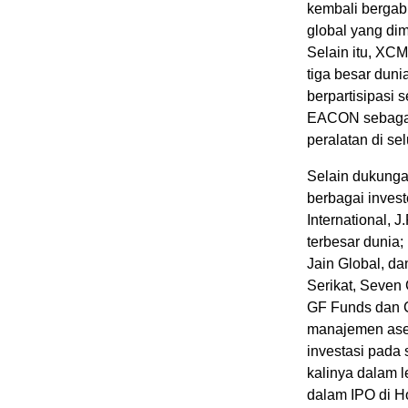
kembali bergab
global yang di
Selain itu, XCM
tiga besar duni
berpartisipasi
EACON sebagai
peralatan di selu
Selain dukunga
berbagai invest
International, 
terbesar dunia;
Jain Global, d
Serikat, Seven 
GF Funds dan 
manajemen aset
investasi pada
kalinya dalam l
dalam IPO di H