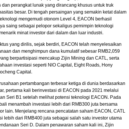
s dan perangkat lunak yang dirancang khusus untuk truk
asitas besar. Di tengah persaingan yang semakin ketat dalam
 teknologi mengemudi otonom Level 4, EACON berhasil
 saing sebagai pelopor sekaligus pemimpin teknologi
menarik minat investor dari dalam dan luar industri.
tus yang dirilis, sejak berdiri, EACON telah menyelesaikan
anaan dan menghimpun dana kumulatif sebesar RMB2,059
r yang berpartisipasi mencakup Zijin Mining dan CATL, serta
haan investasi seperti NIO Capital, Eight Roads, Hony
aocheng Capital.
erusahaan pertambangan terbesar ketiga di dunia berdasarkan
sar, pertama kali berinvestasi di EACON pada 2021 melalui
n Seri B1 setelah melihat potensi teknologi EACON. Pada
mbali menambah investasi lebih dari RMB300 juta bersama
tor lain. Menjelang rencana pencatatan saham EACON, CATL
asi lebih dari RMB400 juta sebagai salah satu investor utama
ndanaan Seri D. Dalam penawaran saham kali ini, Zijin