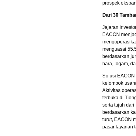
prospek ekspan
Dari 30 Tamban
Jajaran invest
EACON menjadi
mengoperasikan
menguasai 55,5
berdasarkan ju
bara, logam, d
Solusi EACON t
kelompok usaha
Aktivitas opera
terbuka di Tion
serta tujuh dar
berdasarkan kap
turut, EACON me
pasar layanan 