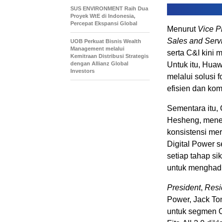
SUS ENVIRONMENT Raih Dua
Proyek WtE di Indonesia,
Percepat Ekspansi Global
Menurut
Vice P
Sales and Serv
UOB Perkuat Bisnis Wealth
Management melalui
serta C&I kini 
Kemitraan Distribusi Strategis
dengan Allianz Global
Untuk itu, Hua
Investors
melalui solusi 
efisien dan komp
Sementara itu, 
Hesheng, meneg
konsistensi me
Digital Power 
setiap tahap si
untuk menghadi
President
,
Resi
Power, Jack To
untuk segmen C