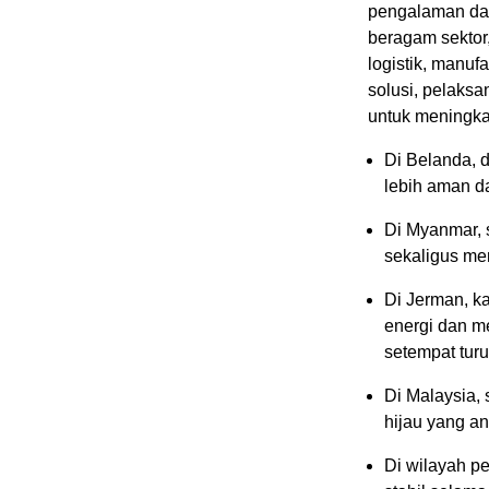
pengalaman dan 
beragam sektor,
logistik, manu
solusi, pelaksa
untuk meningkatk
Di Belanda, 
lebih aman d
Di Myanmar, 
sekaligus me
Di Jerman, k
energi dan m
setempat tur
Di Malaysia,
hijau yang a
Di wilayah p