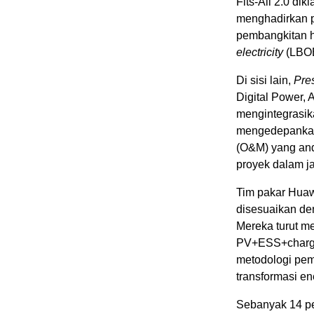
Fits-All 2.0 d
menghadirkan p
pembangkitan h
electricity
(LBOE
Di sisi lain,
Pre
Digital Power,
mengintegrasik
mengedepankan 
(O&M) yang and
proyek dalam j
Tim pakar Huaw
disesuaikan de
Mereka turut me
PV+ESS+charger
metodologi pem
transformasi en
Sebanyak 14 pe