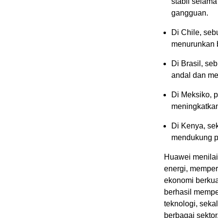
stabil selam
gangguan.
Di Chile, se
menurunkan bi
Di Brasil, se
andal dan men
Di Meksiko, 
meningkatkan 
Di Kenya, se
mendukung pe
Huawei menilai
energi, memper
ekonomi berkual
berhasil mempe
teknologi, sek
berbagai sekto