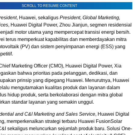
SCROLL TO RESUME CONTENT
resident
, Huawei, sekaligus
President
,
Global Marketing,
ices
, Huawei Digital Power, Zhou Jianjun, segmen residensial
menjadi motor utama yang mempercepat transisi energi bersih.
wei terus memperkuat kapabilitas dan memberdayakan mitra
fotovoltaik (PV) dan sistem penyimpanan energi (ESS) yang
etitif.
Chief Marketing Officer (CMO), Huawei Digital Power, Xia
askan bahwa prioritas pada pelanggan, dedikasi, dan
rupakan prinsip yang dipegang Huawei. Menurutnya, Huawei
selalu mengutamakan kualitas produk dan layanan dalam
klus hidup produk, serta berkolaborasi dengan mitra global
rkan standar layanan yang semakin unggul.
dential and C&I Marketing and Sales Service
, Huawei Digital
ng, memperkenalkan strategi terbaru Huawei FusionSolar
&I sekaligus meluncurkan sejumlah produk baru. Solusi One-