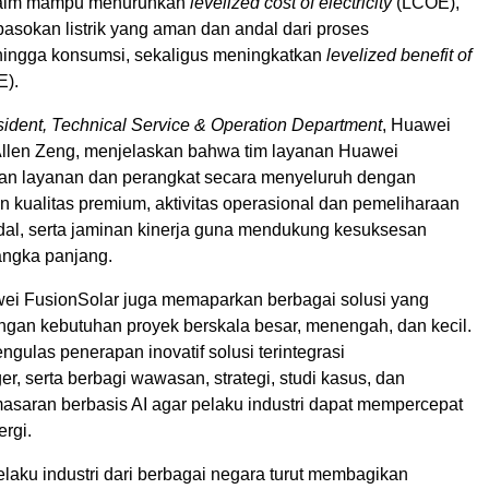
iklaim mampu menurunkan
levelized cost of electricity
(LCOE),
asokan listrik yang aman dan andal dari proses
ingga konsumsi, sekaligus meningkatkan
levelized benefit of
).
sident, Technical Service & Operation Department
, Huawei
 Allen Zeng, menjelaskan bahwa tim layanan Huawei
an layanan dan perangkat secara menyeluruh dengan
kualitas premium, aktivitas operasional dan pemeliharaan
al, serta jaminan kinerja guna mendukung kesuksesan
angka panjang.
ei FusionSolar juga memaparkan berbagai solusi yang
ngan kebutuhan proyek berskala besar, menengah, dan kecil.
ngulas penerapan inovatif solusi terintegrasi
, serta berbagi wawasan, strategi, studi kasus, dan
asaran berbasis AI agar pelaku industri dapat mempercepat
ergi.
laku industri dari berbagai negara turut membagikan