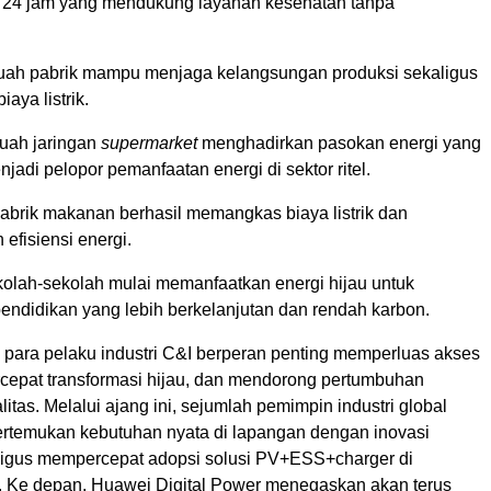
a 24 jam yang mendukung layanan kesehatan tanpa
buah pabrik mampu menjaga kelangsungan produksi sekaligus
aya listrik.
buah jaringan
supermarket
menghadirkan pasokan energi yang
jadi pelopor pemanfaatan energi di sektor ritel.
pabrik makanan berhasil memangkas biaya listrik dan
efisiensi energi.
kolah-sekolah mulai memanfaatkan energi hijau untuk
ndidikan yang lebih berkelanjutan dan rendah karbon.
 para pelaku industri C&I berperan penting memperluas akses
cepat transformasi hijau, dan mendorong pertumbuhan
itas. Melalui ajang ini, sejumlah pemimpin industri global
rtemukan kebutuhan nyata di lapangan dengan inovasi
aligus mempercepat adopsi solusi PV+ESS+charger di
r. Ke depan, Huawei Digital Power menegaskan akan terus