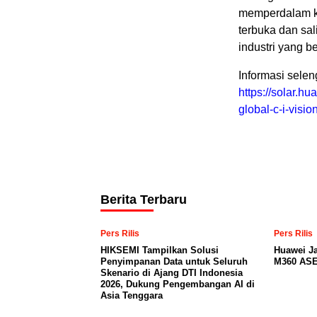
memperdalam ko
terbuka dan s
industri yang b
Informasi sele
https://solar.h
global-c-i-visio
Berita Terbaru
Pers Rilis
Pers Rilis
HIKSEMI Tampilkan Solusi
Huawei J
Penyimpanan Data untuk Seluruh
M360 ASE
Skenario di Ajang DTI Indonesia
2026, Dukung Pengembangan AI di
Asia Tenggara