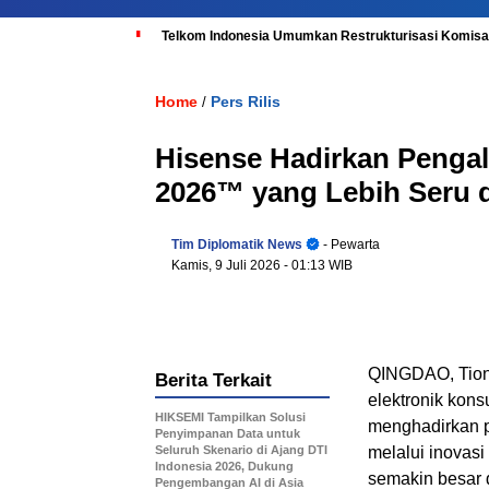
Telkom Indonesia Umumkan Restrukturisasi Komisar
Home
Pers Rilis
/
Hisense Hadirkan Penga
2026™ yang Lebih Seru d
Tim Diplomatik News
- Pewarta
Kamis, 9 Juli 2026
- 01:13 WIB
QINGDAO, Tio
Berita Terkait
elektronik kon
HIKSEMI Tampilkan Solusi
menghadirkan 
Penyimpanan Data untuk
Seluruh Skenario di Ajang DTI
melalui inovasi
Indonesia 2026, Dukung
semakin besar 
Pengembangan AI di Asia