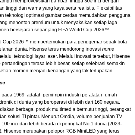
mampu memproyeksikan gambar hingga 300 inci dengan
n tinggi dan warna yang kaya serta realistis. Fleksibilitas
n teknologi optimasi gambar cerdas memudahkan pengguna
ang menonton premium untuk menyaksikan setiap laga
omen bersejarah sepanjang FIFA World Cup 2026™.
ld Cup 2026™ mempertemukan para penggemar sepak bola
belahan dunia, Hisense terus mendorong inovasi
home
lalui teknologi layar laser. Melalui inovasi tersebut, Hisense
pertandingan terasa lebih besar, setiap selebrasi semakin
setiap momen menjadi kenangan yang tak terlupakan.
se
i pada 1969, adalah pemimpin industri peralatan rumah
tronik di dunia yang beroperasi di lebih dari 160 negara.
iakan berbagai produk multimedia bermutu tinggi, perangkat
an solusi TI pintar. Menurut Omdia, volume penjualan TV
100 inci dan lebih berada di peringkat No.1 dunia (2023-
6). Hisense merupakan pelopor RGB MiniLED yang terus