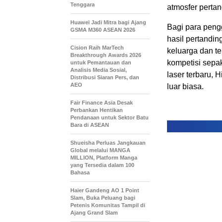
Tenggara
atmosfer perta
Huawei Jadi Mitra bagi Ajang
Bagi para peng
GSMA M360 ASEAN 2026
hasil pertandi
Cision Raih MarTech
keluarga dan te
Breakthrough Awards 2026
kompetisi sepak
untuk Pemantauan dan
Analisis Media Sosial,
laser terbaru,
Distribusi Siaran Pers, dan
AEO
luar biasa.
Fair Finance Asia Desak
Perbankan Hentikan
Pendanaan untuk Sektor Batu
Bara di ASEAN
Shueisha Perluas Jangkauan
Global melalui MANGA
MILLION, Platform Manga
yang Tersedia dalam 100
Bahasa
Haier Gandeng AO 1 Point
Slam, Buka Peluang bagi
Petenis Komunitas Tampil di
Ajang Grand Slam