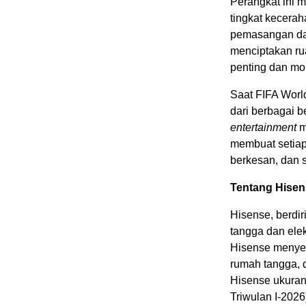
Perangkat ini 
tingkat keceraha
pemasangan da
menciptakan ru
penting dan m
Saat FIFA Wor
dari berbagai 
entertainment
me
membuat setiap 
berkesan, dan 
Tentang Hisen
Hisense, berdir
tangga dan elek
Hisense menyed
rumah tangga, d
Hisense ukuran 
Triwulan I-202