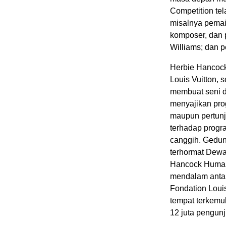
Competition te
misalnya pemai
komposer, dan
Williams; dan 
Herbie Hancock
Louis Vuitton,
membuat seni d
menyajikan pro
maupun pertunju
terhadap progr
canggih. Gedun
terhormat Dewa
Hancock Human
mendalam antara
Fondation Louis
tempat terkemuk
12 juta pengun