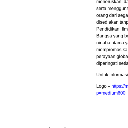
meneruskan, da
serta mengguna
orang dari seg
disediakan tan
Pendidikan, Il
Bangsa yang ber
nirlaba utama 
mempromosikan,
perayaan globa
diperingati seti
Untuk informasi
Logo –
https:/
p=medium600