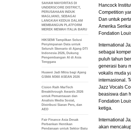
SAHAM MAYORITAS DI
Hancock Instit
UNDERSCORE DISTRICT,
Competition yan
PERUSAHAAN INDUK
MAGLIANO, SEBAGAI
Dan untuk pert
LANGKAH KEDUA DALAM
MEMBANGUN PLATFORM
Amerika Serikat
MEREK MEWAH ITALIA BARU
Fondation Louis
HIKSEMI Tampilkan Solusi
Penyimpanan Data untuk
International J
Seluruh Skenario di Ajang DTI
sebagai kompet
Indonesia 2026, Dukung
Pengembangan AI di Asia
puluh tahun be
Tenggara
generasi baru 
Huawei Jadi Mitra bagi Ajang
vokalis muda ya
GSMA M360 ASEAN 2026
internasional. 
Jazz Vocals Co
Cision Raih MarTech
Breakthrough Awards 2026
beasiswa dan h
untuk Pemantauan dan
Analisis Media Sosial,
Fondation Louis
Distribusi Siaran Pers, dan
ketiga.
AEO
International J
Fair Finance Asia Desak
Perbankan Hentikan
akan mencakup 
Pendanaan untuk Sektor Batu