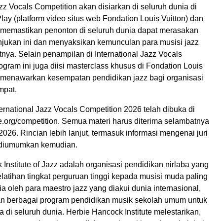
azz Vocals Competition akan disiarkan di seluruh dunia di
Play (platform video situs web Fondation Louis Vuitton) dan
memastikan penonton di seluruh dunia dapat merasakan
njukan ini dan menyaksikan kemunculan para musisi jazz
tnya. Selain penampilan di International Jazz Vocals
ogram ini juga diisi masterclass khusus di Fondation Louis
 menawarkan kesempatan pendidikan jazz bagi organisasi
mpat.
ernational Jazz Vocals Competition 2026 telah dibuka di
e.org/competition. Semua materi harus diterima selambatnya
 2026. Rincian lebih lanjut, termasuk informasi mengenai juri
n diumumkan kemudian.
Institute of Jazz adalah organisasi pendidikan nirlaba yang
atihan tingkat perguruan tinggi kepada musisi muda paling
ia oleh para maestro jazz yang diakui dunia internasional,
an berbagai program pendidikan musik sekolah umum untuk
di seluruh dunia. Herbie Hancock Institute melestarikan,