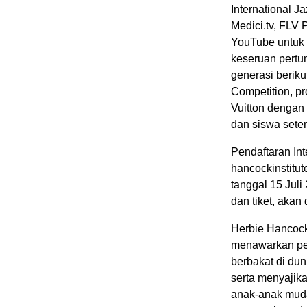
International J
Medici.tv, FLV 
YouTube untuk 
keseruan pertu
generasi beriku
Competition, pr
Vuitton dengan
dan siswa sete
Pendaftaran Int
hancockinstitut
tanggal 15 Juli
dan tiket, aka
Herbie Hancock 
menawarkan pel
berbakat di dun
serta menyajik
anak-anak muda 