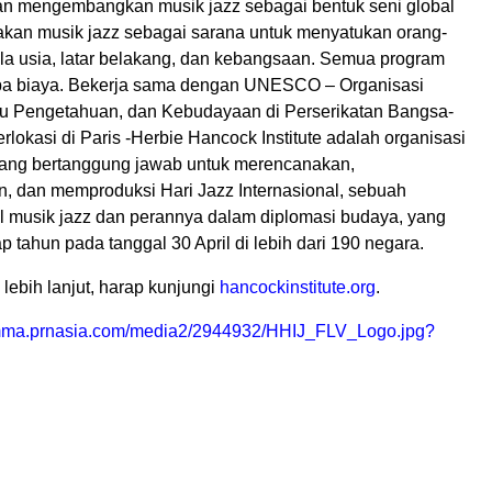
n mengembangkan musik jazz sebagai bentuk seni global
kan musik jazz sebagai sarana untuk menyatukan orang-
ala usia, latar belakang, dan kebangsaan. Semua program
pa biaya. Bekerja sama dengan UNESCO – Organisasi
mu Pengetahuan, dan Kebudayaan di Perserikatan Bangsa-
lokasi di Paris -Herbie Hancock Institute adalah organisasi
yang bertanggung jawab untuk merencanakan,
 dan memproduksi Hari Jazz Internasional, sebuah
l musik jazz dan perannya dalam diplomasi budaya, yang
ap tahun pada tanggal 30 April di lebih dari 190 negara.
 lebih lanjut, harap kunjungi
hancockinstitute.org
.
/mma.prnasia.com/media2/2944932/HHIJ_FLV_Logo.jpg?