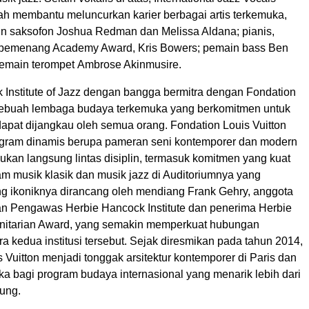
lah membantu meluncurkan karier berbagai artis terkemuka,
n saksofon Joshua Redman dan Melissa Aldana; pianis,
 pemenang Academy Award, Kris Bowers; pemain bass Ben
pemain terompet Ambrose Akinmusire.
 Institute of Jazz dengan bangga bermitra dengan Fondation
 sebuah lembaga budaya terkemuka yang berkomitmen untuk
apat dijangkau oleh semua orang. Fondation Louis Vuitton
gram dinamis berupa pameran seni kontemporer dan modern
kan langsung lintas disiplin, termasuk komitmen yang kuat
am musik klasik dan musik jazz di Auditoriumnya yang
g ikoniknya dirancang oleh mendiang Frank Gehry, anggota
n Pengawas Herbie Hancock Institute dan penerima Herbie
itarian Award, yang semakin memperkuat hubungan
 kedua institusi tersebut. Sejak diresmikan pada tahun 2014,
 Vuitton menjadi tonggak arsitektur kontemporer di Paris dan
a bagi program budaya internasional yang menarik lebih dari
jung.