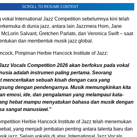
SCROLL TO RESUME CONTENT
vokal International Jazz Competition sebelumnya kini telah
erkemuka di dunia jazz, antara lain Jazzmeia Horn, Jane
 McLorin Salvant, Gretchen Parlato, dan Veronica Swift – saat
entukan dan membentuk musik jazz global.
cock, Pimpinan Herbie Hancock Institute of Jazz:
 Jazz Vocals Competition 2026 akan berfokus pada vokal
usia adalah instrumen paling pertama. Seorang
t menceritakan sebuah kisah dengan cara yang
ngsung dengan pendengarnya. Musik memungkinkan kita
 emosi, ide, dan pengalaman yang melampaui kata-
 yang hebat mampu menyatukan bahasa dan musik dengan
asa sangat manusiawi."
ompetition Herbie Hancock Institute of Jazz telah menemukan
ebat, yang menjadi jembatan penting antara talenta baru dan
k jazz. Selain vokalis di atas, International Jazz Vocals