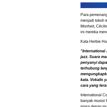
Para pemenang 
menjadi tokoh t
Monheit, Cécile
ini mereka men
Kata Herbie Han
"International
jazz.
Suara man
penyanyi dapa
terhubung la
mengungkapkan
kata. Vokalis
cara yang ter
International C
banyak musisi h
masa depan musi