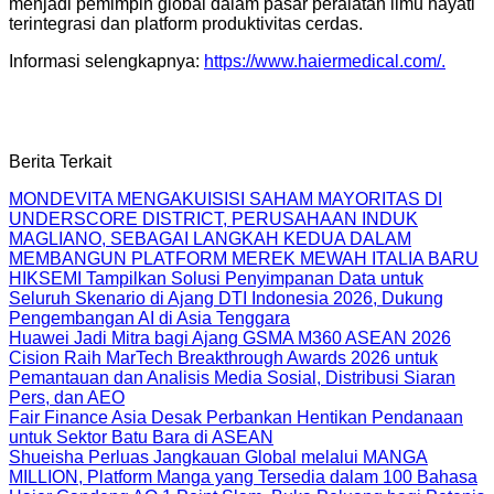
menjadi pemimpin global dalam pasar peralatan ilmu hayati
terintegrasi dan platform produktivitas cerdas.
Informasi selengkapnya:
https://www.haiermedical.com/
.
Berita Terkait
MONDEVITA MENGAKUISISI SAHAM MAYORITAS DI
UNDERSCORE DISTRICT, PERUSAHAAN INDUK
MAGLIANO, SEBAGAI LANGKAH KEDUA DALAM
MEMBANGUN PLATFORM MEREK MEWAH ITALIA BARU
HIKSEMI Tampilkan Solusi Penyimpanan Data untuk
Seluruh Skenario di Ajang DTI Indonesia 2026, Dukung
Pengembangan AI di Asia Tenggara
Huawei Jadi Mitra bagi Ajang GSMA M360 ASEAN 2026
Cision Raih MarTech Breakthrough Awards 2026 untuk
Pemantauan dan Analisis Media Sosial, Distribusi Siaran
Pers, dan AEO
Fair Finance Asia Desak Perbankan Hentikan Pendanaan
untuk Sektor Batu Bara di ASEAN
Shueisha Perluas Jangkauan Global melalui MANGA
MILLION, Platform Manga yang Tersedia dalam 100 Bahasa