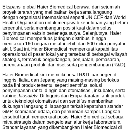
Ekspansi global Haier Biomedical berawal dari sejumlah
proyek terarah yang melibatkan kerja sama langsung
dengan organisasi internasional seperti UNICEF dan World
Health Organization untuk menjawab kebutuhan yang belum
terpenuhi, serta membangun posisi kuat dalam solusi
penyimpanan vaksin bertenaga surya. Selanjutnya, Haier
Biomedical memperluas jaringan distribusi hingga
mencakup 160 negara melalui lebih dari 800 mitra penyalur
aktif. Saat ini, Haier Biomedical memperkuat kapabilitas
operasional di pasar lokal yang tersebar di berbagai wilayah
strategis, termasuk pergudangan, penjualan, pemasaran,
perencanaan produk, dan riset serta pengembangan (R&D).
Haier Biomedical kini memiliki pusat R&D luar negeri di
Inggris, Italia, dan Jepang yang masing-masing berfokus
pada lini produk tertentu, seperti sentrifus, solusi
penyimpanan rantai dingin dan otomatisasi, inkubator, serta
kabinet
biosafety
. Di Inggris dan Eropa daratan, ahli produk
untuk teknologi otomatisasi dan sentrifus memberikan
dukungan langsung di lapangan terkait kepatuhan standar
GMP, keamanan udara, dan pemurnian sampel. Langkah
tersebut turut memperkuat posisi Haier Biomedical sebagai
mitra strategis dalam pengelolaan alur kerja laboratorium.
Standar layanan yang dikembangkan Haier Biomedical di