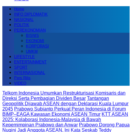
Home
INFO DIPLOMATIK
NASIONAL
POLITIK
PEREKONOMIAN
BISNIS
EKONOMI
KORPORASI
UMKM
LIFESTYLE
ENTERTAINMENT
SPORT
INTERNASIONAL
Pers Rilis
VIDEO
Telkom Indonesia Umumkan Restrukturisasi Komisaris dan
Direksi Serta Pembagian Dividen Besar
Tantangan
Geopolitik Dijawab ASEAN dengan Deklarasi Kuala Lumpur
2045
Prabowo Subianto Perkuat Peran Indonesia di Forum
BIMP–EAGA Kawasan Ekonomi ASEAN Timur
KTT ASEAN
2025: Kolaborasi Indonesia-Malaysia di Bawah
Kepemimpinan Prabowo dan Anwar
Prabowo Dorong Papua
Nugini Jadi Anggota ASEAN, Ini Kata Seskab Teddy