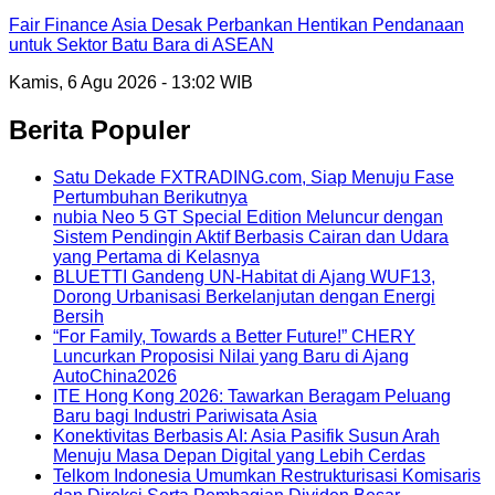
Fair Finance Asia Desak Perbankan Hentikan Pendanaan
untuk Sektor Batu Bara di ASEAN
Kamis, 6 Agu 2026 - 13:02 WIB
Berita Populer
Satu Dekade FXTRADING.com, Siap Menuju Fase
Pertumbuhan Berikutnya
nubia Neo 5 GT Special Edition Meluncur dengan
Sistem Pendingin Aktif Berbasis Cairan dan Udara
yang Pertama di Kelasnya
BLUETTI Gandeng UN-Habitat di Ajang WUF13,
Dorong Urbanisasi Berkelanjutan dengan Energi
Bersih
“For Family, Towards a Better Future!” CHERY
Luncurkan Proposisi Nilai yang Baru di Ajang
AutoChina2026
ITE Hong Kong 2026: Tawarkan Beragam Peluang
Baru bagi Industri Pariwisata Asia
Konektivitas Berbasis AI: Asia Pasifik Susun Arah
Menuju Masa Depan Digital yang Lebih Cerdas
Telkom Indonesia Umumkan Restrukturisasi Komisaris