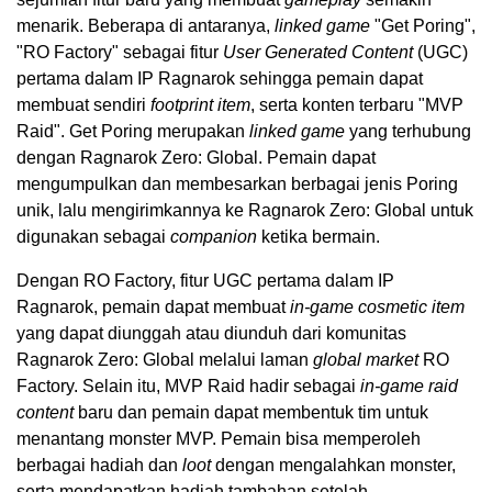
menarik. Beberapa di antaranya,
linked game
"Get Poring",
"RO Factory" sebagai fitur
User Generated Content
(UGC)
pertama dalam IP Ragnarok sehingga pemain dapat
membuat sendiri
footprint item
, serta konten terbaru "MVP
Raid". Get Poring merupakan
linked game
yang terhubung
dengan Ragnarok Zero: Global. Pemain dapat
mengumpulkan dan membesarkan berbagai jenis Poring
unik, lalu mengirimkannya ke Ragnarok Zero: Global untuk
digunakan sebagai
companion
ketika bermain.
Dengan RO Factory, fitur UGC pertama dalam IP
Ragnarok, pemain dapat membuat
in-game cosmetic item
yang dapat diunggah atau diunduh dari komunitas
Ragnarok Zero: Global melalui laman
global market
RO
Factory. Selain itu, MVP Raid hadir sebagai
in-game raid
content
baru dan pemain dapat membentuk tim untuk
menantang monster MVP. Pemain bisa memperoleh
berbagai hadiah dan
loot
dengan mengalahkan monster,
serta mendapatkan hadiah tambahan setelah