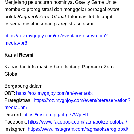
Menjelang peluncuran resminya, Gravity Game Unite
membuka praregistrasi dan menggelar berbagai
event
untuk
Ragnarok Zero: Global
. Informasi lebih lanjut
tersedia melalui laman praregistrasi resmi:
https://roz.mygnjoy.com/en/event/prereservation?
media=pr6
Kanal Resmi
Kabar dan informasi terbaru tentang Ragnarok Zero:
Global.
Bergabung dalam
OBT:
https://roz.mygnjoy.com/en/event/obt
Praregistrasi:
https://roz.mygnjoy.com/event/prereservation?
media=pr6
Discord:
https://discord.gg/bFg77WjcHT
Facebook:
https://www.facebook.com/ragnarokzeroglobal/
Instagram:
https://www.instagram.com/ragnarokzeroglobal/