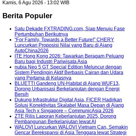
Kamis, 6 Agu 2026 - 13:02 WIB
Berita Populer
Satu Dekade FXTRADING.com, Siap Menuju Fase
Pertumbuhan Berikutnya
“For Family, Towards a Better Future!” CHERY
Luncurkan Proposisi Nilai yang Baru di Ajang
AutoChina2026
ITE Hong Kong 2026: Tawarkan Beragam Peluang
Baru bagi Industri Pariwisata Asia
nubia Neo 5 GT Special Edition Meluncur dengan
Sistem Pendingin Aktif Berbasis Cairan dan Udara
yang Pertama di Kelasnya
BLUETTI Gandeng UN-Habitat di Ajang WUF13,
Dorong Urbanisasi Berkelanjutan dengan Energi
Bersih
Dukung Infrastruktur Digital Asia, FICER Hadirkan
Solusi Konektivitas Skalabel Masa Depan di Ajang
Asia Tech x Singapore – CommunicAsia 2026
ZTE Rilis Laporan Keberlanjutan 2025, Dorong
Pembangunan Berkelanjutan lewat AI
WALOVI Luncurkan WALOVI Vietnam Can, Semakin
Gencar Berekspansi di Asia Tenggara lewat Strategi