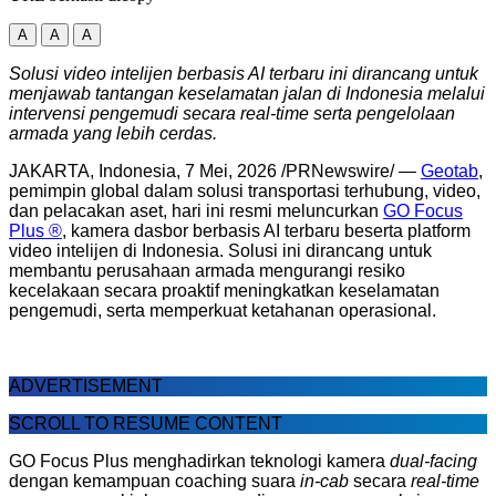
A
A
A
Solusi video intelijen berbasis AI terbaru ini dirancang untuk
menjawab tantangan keselamatan jalan di Indonesia melalui
intervensi pengemudi secara real-time serta pengelolaan
armada yang lebih cerdas.
JAKARTA, Indonesia
,
7 Mei, 2026
/PRNewswire/ —
Geotab
,
pemimpin global dalam solusi transportasi terhubung, video,
dan pelacakan aset, hari ini resmi meluncurkan
GO Focus
Plus ®
, kamera dasbor berbasis AI terbaru beserta platform
video intelijen di Indonesia. Solusi ini dirancang untuk
membantu perusahaan armada mengurangi resiko
kecelakaan secara proaktif meningkatkan keselamatan
pengemudi, serta memperkuat ketahanan operasional.
ADVERTISEMENT
SCROLL TO RESUME CONTENT
GO Focus Plus menghadirkan teknologi kamera
dual-facing
dengan kemampuan coaching suara
in-cab
secara
real-time