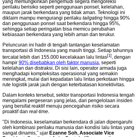
yang memungkinkan pengemudi segera mengoreksi
perilaku berisiko seperti penggunaan ponsel, kelelahan,
maupun jarak berkendara yang tidak aman. Teknologi ini
diklaim mampu mengurangi perilaku
tailgating
hingga 90%
dan penggunaan ponsel saat berkendara hingga 95%,
sehingga setiap peringatan bisa memicu perubahan
kebiasaan berkendara yang lebih aman dan terukur.
Peluncuran ini hadir di tengah tantangan keselamatan
transportasi di Indonesia yang masih tinggi. Setiap tahunnya
[1]
tercatat lebih dari 155.000 kecelakaan lalu lintas
, dengan
hampir
90% disebabkan oleh faktor manusia
, seperti
kelelahan dan distraksi. Di sisi lain, operator armada juga
menghadapi kompleksitas operasional yang semakin
meningkat, mulai dari kepadatan lalu lintas perkotaan hingga
rute logistik jarak jauh dengan keterbatasan konektivitas.
Dalam konteks tersebut, sektor transportasi Indonesia tengah
mengalami pergeseran yang jelas, dari pengelolaan insiden
yang bersifat reaktif menuju pencegahan risiko secara
proaktif dan
real-time
.
"Di Indonesia, keselamatan berkendara di jalan dipengaruhi
oleh kombinasi perilaku manusia dan kondisi lalu lintas yang
sangat dinamis," ujar
Ezanne Soh, Associate Vice