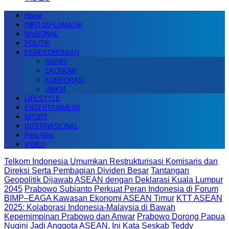
Home
INFO DIPLOMATIK
NASIONAL
POLITIK
PEREKONOMIAN
BISNIS
EKONOMI
KORPORASI
UMKM
LIFESTYLE
ENTERTAINMENT
SPORT
INTERNASIONAL
Pers Rilis
VIDEO
Telkom Indonesia Umumkan Restrukturisasi Komisaris dan
Direksi Serta Pembagian Dividen Besar
Tantangan
Geopolitik Dijawab ASEAN dengan Deklarasi Kuala Lumpur
2045
Prabowo Subianto Perkuat Peran Indonesia di Forum
BIMP–EAGA Kawasan Ekonomi ASEAN Timur
KTT ASEAN
2025: Kolaborasi Indonesia-Malaysia di Bawah
Kepemimpinan Prabowo dan Anwar
Prabowo Dorong Papua
Nugini Jadi Anggota ASEAN, Ini Kata Seskab Teddy