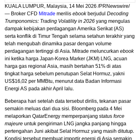
KUALA LUMPUR, Malaysia, 14 Mei 2026 /PRNewswire/
— Broker CFD
Mitrade
merilis
ebook
berjudul
Decoding
Trumponomics: Trading Volatility in 2026
yang mengulas
dampak kebijakan perdagangan Amerika Serikat (AS)
serta konflik di Timur Tengah selama setahun terakhir yang
telah mengubah dinamika pasar dengan volume
perdagangan tertinggi di Asia. Mitrade meluncurkan
ebook
ini ketika harga Japan-Korea Marker (JKM) LNG, acuan
harga gas regional Asia, masih bertahan 51% di atas
tingkat harga sebelum penutupan Selat Hormuz, yakni
US$16,02 per MMBtu, menurut data Badan Informasi
Energi AS pada akhir April lalu.
Beberapa hari setelah data tersebut dirilis, tekanan pasar
semakin meluas dari dua sisi. Bloomberg pada 4 Mei
melaporkan QatarEnergy memperpanjang status
force
majeure
untuk pengiriman LNG jangka panjang hingga
pertengahan Juni akibat Selat Hormuz yang masih ditutup.
Kondisi tersebut membuat importir energi di Asia semakin