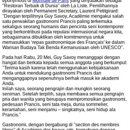
eponymous di
Monnaie de Paris
yang dinyatakan sebagai
"Restoran Terbaik di Dunia" oleh La Liste. Pemilihannya
dirayakan oleh Permanent Secretary, Laurent Petitgirard:
"Dengan terpilihnya Guy Savoy, Académie mengakui salah
satu perwakilan gastronomi Prancis paling terkemuka
sekaligus seorang humanis dan pencinta seni kontemporer
yang berkontribusi pada reputasi internasional negara kita,
sebagaimana dibuktikan oleh komitmennya untuk
memasukkan ‘repas gastronomique des Français’ ke dalam
Warisan Budaya Tak Benda Kemanusiaan oleh UNESCO".
Pada hari Rabu, 20 Mei, Guy Savoy menanggapi dengan
hangat dan berkata kepada semua anggota yang berkumpul:
"Terima kasih karena telah menggunakan kebijaksanaan
Anda untuk mendukung gastronomi Prancis dan
menganggapnya sepenuhnya berhak masuk ke akademi
Anda.
Inilah saya, seorang pengrajin dan mungkin seorang
seniman. Setelah terpilih, saya membawa semua pengrajin
pria dan wanita yang berupaya mempromosikan gastronomi,
pedesaan Prancis, seni tata meja, dunia sommelier,
keramahan, seni menjamu – singkatnya, seni hidup ala
Prancis."
Gastronomi, dengan bergabung di "section des membres
libres" di Académie des beaux-arts, bergabung dengan