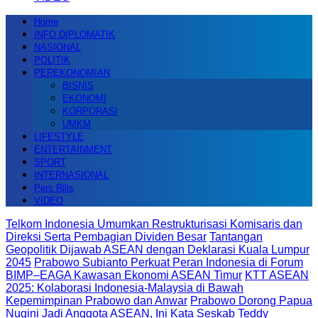
Home
INFO DIPLOMATIK
NASIONAL
POLITIK
PEREKONOMIAN
BISNIS
EKONOMI
KORPORASI
UMKM
LIFESTYLE
ENTERTAINMENT
SPORT
INTERNASIONAL
Pers Rilis
VIDEO
Telkom Indonesia Umumkan Restrukturisasi Komisaris dan
Direksi Serta Pembagian Dividen Besar
Tantangan
Geopolitik Dijawab ASEAN dengan Deklarasi Kuala Lumpur
2045
Prabowo Subianto Perkuat Peran Indonesia di Forum
BIMP–EAGA Kawasan Ekonomi ASEAN Timur
KTT ASEAN
2025: Kolaborasi Indonesia-Malaysia di Bawah
Kepemimpinan Prabowo dan Anwar
Prabowo Dorong Papua
Nugini Jadi Anggota ASEAN, Ini Kata Seskab Teddy