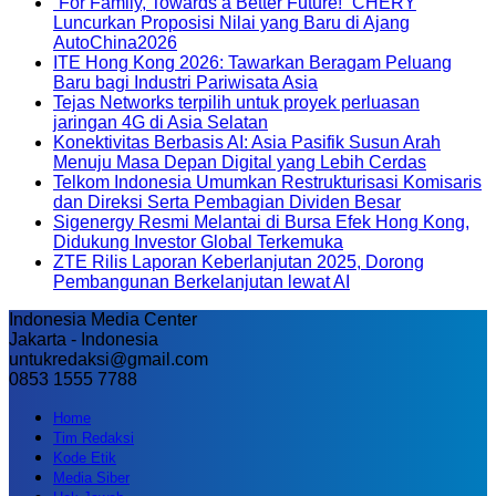
“For Family, Towards a Better Future!” CHERY
Luncurkan Proposisi Nilai yang Baru di Ajang
AutoChina2026
ITE Hong Kong 2026: Tawarkan Beragam Peluang
Baru bagi Industri Pariwisata Asia
Tejas Networks terpilih untuk proyek perluasan
jaringan 4G di Asia Selatan
Konektivitas Berbasis AI: Asia Pasifik Susun Arah
Menuju Masa Depan Digital yang Lebih Cerdas
Telkom Indonesia Umumkan Restrukturisasi Komisaris
dan Direksi Serta Pembagian Dividen Besar
Sigenergy Resmi Melantai di Bursa Efek Hong Kong,
Didukung Investor Global Terkemuka
ZTE Rilis Laporan Keberlanjutan 2025, Dorong
Pembangunan Berkelanjutan lewat AI
Indonesia Media Center
Jakarta - Indonesia
untukredaksi@gmail.com
0853 1555 7788
Home
Tim Redaksi
Kode Etik
Media Siber