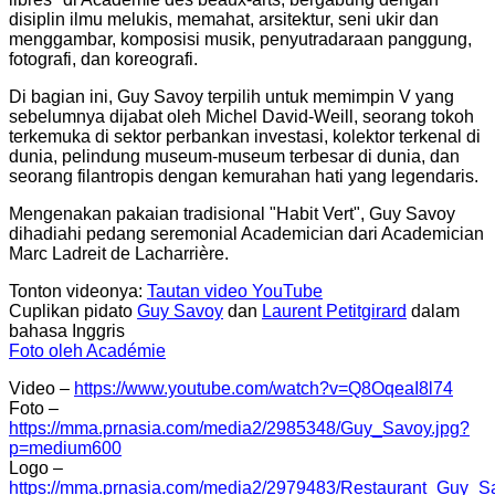
disiplin ilmu melukis, memahat, arsitektur, seni ukir dan
menggambar, komposisi musik, penyutradaraan panggung,
fotografi, dan koreografi.
Di bagian ini, Guy Savoy terpilih untuk memimpin V yang
sebelumnya dijabat oleh Michel David-Weill, seorang tokoh
terkemuka di sektor perbankan investasi, kolektor terkenal di
dunia, pelindung museum-museum terbesar di dunia, dan
seorang filantropis dengan kemurahan hati yang legendaris.
Mengenakan pakaian tradisional "Habit Vert", Guy Savoy
dihadiahi pedang seremonial Academician dari Academician
Marc Ladreit de Lacharrière.
Tonton videonya:
Tautan video YouTube
Cuplikan pidato
Guy Savoy
dan
Laurent Petitgirard
dalam
bahasa Inggris
Foto oleh Académie
Video –
https://www.youtube.com/watch?v=Q8OqeaI8l74
Foto –
https://mma.prnasia.com/media2/2985348/Guy_Savoy.jpg?
p=medium600
Logo –
https://mma.prnasia.com/media2/2979483/Restaurant_Guy_S