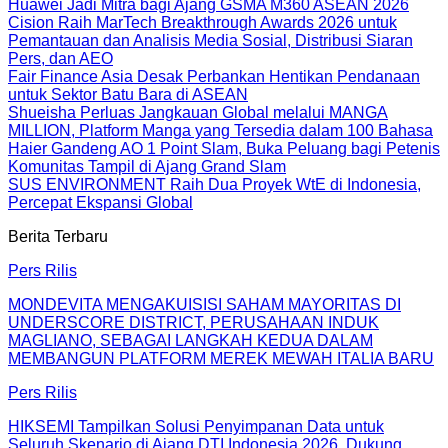
Huawei Jadi Mitra bagi Ajang GSMA M360 ASEAN 2026
Cision Raih MarTech Breakthrough Awards 2026 untuk
Pemantauan dan Analisis Media Sosial, Distribusi Siaran
Pers, dan AEO
Fair Finance Asia Desak Perbankan Hentikan Pendanaan
untuk Sektor Batu Bara di ASEAN
Shueisha Perluas Jangkauan Global melalui MANGA
MILLION, Platform Manga yang Tersedia dalam 100 Bahasa
Haier Gandeng AO 1 Point Slam, Buka Peluang bagi Petenis
Komunitas Tampil di Ajang Grand Slam
SUS ENVIRONMENT Raih Dua Proyek WtE di Indonesia,
Percepat Ekspansi Global
Berita Terbaru
Pers Rilis
MONDEVITA MENGAKUISISI SAHAM MAYORITAS DI
UNDERSCORE DISTRICT, PERUSAHAAN INDUK
MAGLIANO, SEBAGAI LANGKAH KEDUA DALAM
MEMBANGUN PLATFORM MEREK MEWAH ITALIA BARU
Pers Rilis
HIKSEMI Tampilkan Solusi Penyimpanan Data untuk
Seluruh Skenario di Ajang DTI Indonesia 2026, Dukung