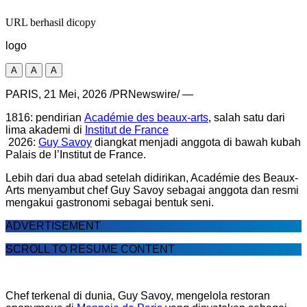
URL berhasil dicopy
logo
A
A
A
PARIS
,
21 Mei, 2026
/PRNewswire/ —
1816: pendirian
Académie des beaux-arts
, salah satu dari
lima akademi di
Institut de France
2026:
Guy Savoy
diangkat menjadi anggota di bawah kubah
Palais de l’Institut de France.
Lebih dari dua abad setelah didirikan, Académie des Beaux-
Arts menyambut chef Guy Savoy sebagai anggota dan resmi
mengakui gastronomi sebagai bentuk seni.
ADVERTISEMENT
SCROLL TO RESUME CONTENT
Chef terkenal di dunia, Guy Savoy, mengelola restoran