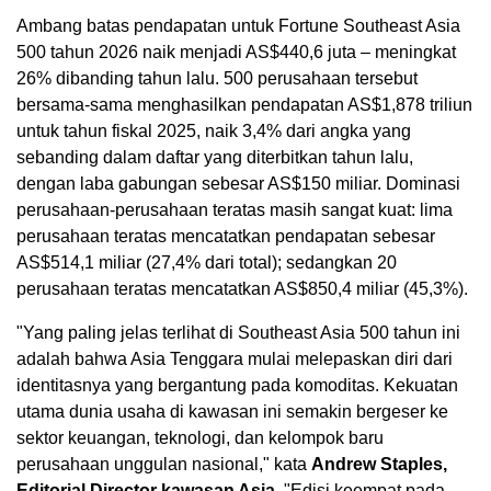
Ambang batas pendapatan untuk Fortune Southeast Asia
500 tahun 2026 naik menjadi AS$440,6 juta – meningkat
26% dibanding tahun lalu. 500 perusahaan tersebut
bersama-sama menghasilkan pendapatan AS$1,878 triliun
untuk tahun fiskal 2025, naik 3,4% dari angka yang
sebanding dalam daftar yang diterbitkan tahun lalu,
dengan laba gabungan sebesar AS$150 miliar. Dominasi
perusahaan-perusahaan teratas masih sangat kuat: lima
perusahaan teratas mencatatkan pendapatan sebesar
AS$514,1 miliar (27,4% dari total); sedangkan 20
perusahaan teratas mencatatkan AS$850,4 miliar (45,3%).
"Yang paling jelas terlihat di Southeast Asia 500 tahun ini
adalah bahwa Asia Tenggara mulai melepaskan diri dari
identitasnya yang bergantung pada komoditas. Kekuatan
utama dunia usaha di kawasan ini semakin bergeser ke
sektor keuangan, teknologi, dan kelompok baru
perusahaan unggulan nasional," kata
Andrew Staples,
Editorial Director kawasan Asia
. "Edisi keempat pada