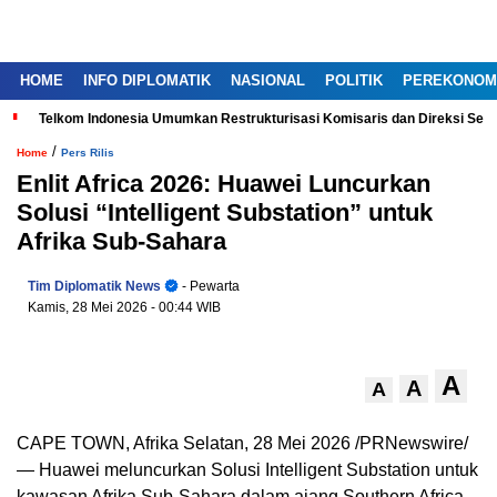
HOME
INFO DIPLOMATIK
NASIONAL
POLITIK
PEREKONOM
Telkom Indonesia Umumkan Restrukturisasi Komisaris dan Direksi Ser
/
Home
Pers Rilis
Enlit Africa 2026: Huawei Luncurkan
Solusi “Intelligent Substation” untuk
Afrika Sub-Sahara
Tim Diplomatik News
- Pewarta
Kamis, 28 Mei 2026
- 00:44 WIB
A
A
A
CAPE TOWN, Afrika Selatan
,
28 Mei 2026
/PRNewswire/
— Huawei meluncurkan Solusi Intelligent Substation untuk
kawasan Afrika Sub-Sahara dalam ajang Southern Africa