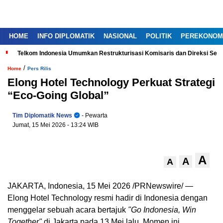
HOME
INFO DIPLOMATIK
NASIONAL
POLITIK
PEREKONOM
Telkom Indonesia Umumkan Restrukturisasi Komisaris dan Direksi Ser
/
Home
Pers Rilis
Elong Hotel Technology Perkuat Strategi
“Eco-Going Global”
Tim Diplomatik News
- Pewarta
Jumat, 15 Mei 2026
- 13:24 WIB
A
A
A
JAKARTA, Indonesia, 15 Mei 2026 /PRNewswire/ —
Elong Hotel Technology resmi hadir di Indonesia dengan
menggelar sebuah acara bertajuk
"Go Indonesia, Win
Together"
di Jakarta pada 13 Mei lalu. Momen ini