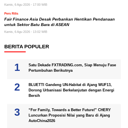
Kamis, 6 Agu 2026 - 17:00 WIB
Pers Rilis
Fair Finance Asia Desak Perbankan Hentikan Pendanaan
untuk Sektor Batu Bara di ASEAN
Kamis, 6 Agu 2026 - 13:02 WIB
BERITA POPULER
Satu Dekade FXTRADING.com, Siap Menuju Fase
Pertumbuhan Berikutnya
BLUETTI Gandeng UN-Habitat di Ajang WUF13,
Dorong Urbanisasi Berkelanjutan dengan Energi
Bersih
“For Family, Towards a Better Future!” CHERY
Luncurkan Proposisi Nilai yang Baru di Ajang
AutoChina2026