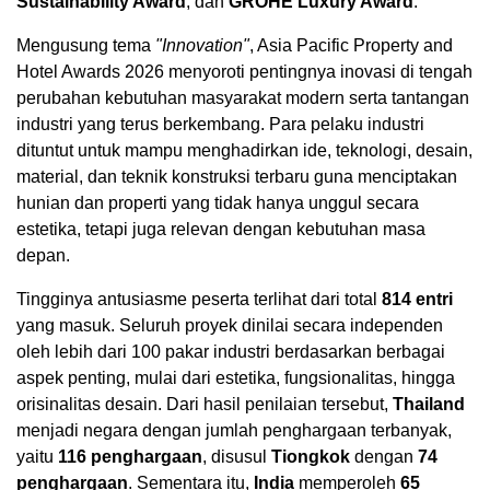
Sustainability Award
, dan
GROHE Luxury Award
.
Mengusung tema
"Innovation"
, Asia Pacific Property and
Hotel Awards 2026 menyoroti pentingnya inovasi di tengah
perubahan kebutuhan masyarakat modern serta tantangan
industri yang terus berkembang. Para pelaku industri
dituntut untuk mampu menghadirkan ide, teknologi, desain,
material, dan teknik konstruksi terbaru guna menciptakan
hunian dan properti yang tidak hanya unggul secara
estetika, tetapi juga relevan dengan kebutuhan masa
depan.
Tingginya antusiasme peserta terlihat dari total
814 entri
yang masuk. Seluruh proyek dinilai secara independen
oleh lebih dari 100 pakar industri berdasarkan berbagai
aspek penting, mulai dari estetika, fungsionalitas, hingga
orisinalitas desain. Dari hasil penilaian tersebut,
Thailand
menjadi negara dengan jumlah penghargaan terbanyak,
yaitu
116 penghargaan
, disusul
Tiongkok
dengan
74
penghargaan
. Sementara itu,
India
memperoleh
65