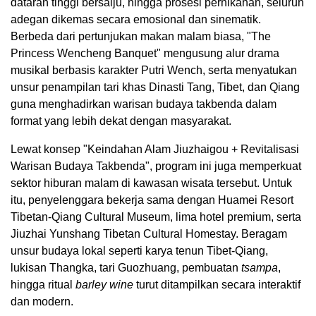
dataran tinggi bersalju, hingga prosesi pernikahan, seluruh
adegan dikemas secara emosional dan sinematik.
Berbeda dari pertunjukan makan malam biasa, "The
Princess Wencheng Banquet" mengusung alur drama
musikal berbasis karakter Putri Wench, serta menyatukan
unsur penampilan tari khas Dinasti Tang, Tibet, dan Qiang
guna menghadirkan warisan budaya takbenda dalam
format yang lebih dekat dengan masyarakat.
Lewat konsep "Keindahan Alam Jiuzhaigou + Revitalisasi
Warisan Budaya Takbenda", program ini juga memperkuat
sektor hiburan malam di kawasan wisata tersebut. Untuk
itu, penyelenggara bekerja sama dengan Huamei Resort
Tibetan-Qiang Cultural Museum, lima hotel premium, serta
Jiuzhai Yunshang Tibetan Cultural Homestay. Beragam
unsur budaya lokal seperti karya tenun Tibet-Qiang,
lukisan Thangka, tari Guozhuang, pembuatan
tsampa
,
hingga ritual
barley wine
turut ditampilkan secara interaktif
dan modern.