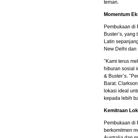
teman.
Momentum Eks
Pembukaan di 
Buster’s, yang
Latin sepanjan
New Delhi dan 
"Kami terus me
hiburan sosial i
& Buster’s. "Pe
Barat. Clarkso
lokasi ideal u
kepada lebih b
Kemitraan Lok
Pembukaan di P
berkomitmen me
Australia dan 