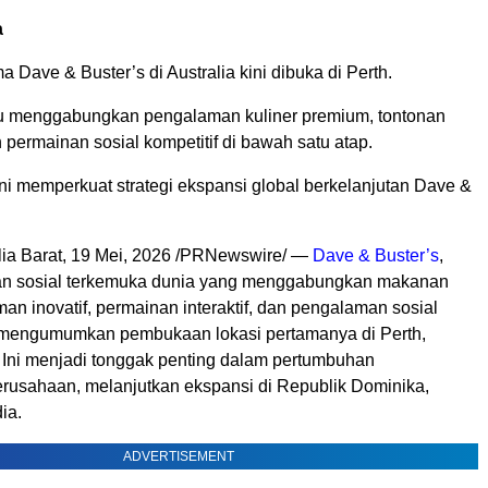
a
a Dave & Buster’s di Australia kini dibuka di Perth.
u menggabungkan pengalaman kuliner premium, tontonan
 permainan sosial kompetitif di bawah satu atap.
i memperkuat strategi ekspansi global berkelanjutan Dave &
ia Barat
,
19 Mei, 2026
/PRNewswire/ —
Dave & Buster’s
,
ran sosial terkemuka dunia yang menggabungkan makanan
n inovatif, permainan interaktif, dan pengalaman sosial
ini mengumumkan pembukaan lokasi pertamanya di Perth,
. Ini menjadi tonggak penting dalam pertumbuhan
perusahaan, melanjutkan ekspansi di Republik Dominika,
dia.
ADVERTISEMENT