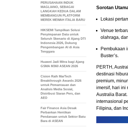
PERUSAHAAN INDUK
MAGLIANO, SEBAGAI
Sorotan Utam
LANGKAH KEDUA DALAM
MEMBANGUN PLATFORM
Lokasi pertam
MEREK MEWAH ITALIA BARU
Venue terbar
HIKSEMI Tampilkan Solusi
Penyimpanan Data untuk
olahraga, dan
Seluruh Skenario di Ajang DTI
Indonesia 2026, Dukung
Pengembangan AI di Asia
Pembukaan in
Tenggara
Buster’s.
Huawei Jadi Mitra bagi Ajang
GSMA M360 ASEAN 2026
PERTH, Austral
destinasi hibu
Cision Raih MarTech
premium, minuma
Breakthrough Awards 2026
untuk Pemantauan dan
imersif, hari 
Analisis Media Sosial,
Distribusi Siaran Pers, dan
Australia Barat
AEO
internasional 
Filipina, dan In
Fair Finance Asia Desak
Perbankan Hentikan
Pendanaan untuk Sektor Batu
Bara di ASEAN