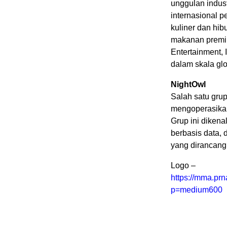
unggulan indus
internasional 
kuliner dan hi
makanan premi
Entertainment, 
dalam skala glo
NightOwl
Salah satu grup
mengoperasikan 
Grup ini dikena
berbasis data, 
yang dirancang
Logo –
https://mma.pr
p=medium600