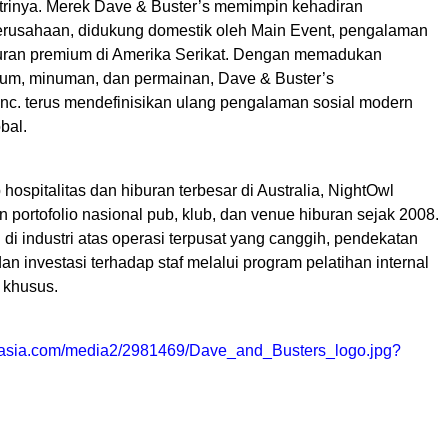
trinya. Merek Dave & Buster’s memimpin kehadiran
perusahaan, didukung domestik oleh Main Event, pengalaman
buran premium di Amerika Serikat. Dengan memadukan
um, minuman, dan permainan, Dave & Buster’s
Inc. terus mendefinisikan ulang pengalaman sosial modern
bal.
 hospitalitas dan hiburan terbesar di Australia, NightOwl
portofolio nasional pub, klub, dan venue hiburan sejak 2008.
l di industri atas operasi terpusat yang canggih, pendekatan
dan investasi terhadap staf melalui program pelatihan internal
 khusus.
nasia.com/media2/2981469/Dave_and_Busters_logo.jpg?