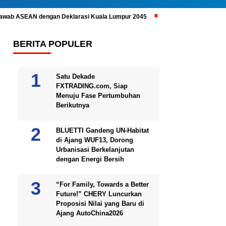
ijawab ASEAN dengan Deklarasi Kuala Lumpur 2045
Prabowo Subianto 
BERITA POPULER
Satu Dekade
FXTRADING.com, Siap
Menuju Fase Pertumbuhan
Berikutnya
BLUETTI Gandeng UN-Habitat
di Ajang WUF13, Dorong
Urbanisasi Berkelanjutan
dengan Energi Bersih
“For Family, Towards a Better
Future!” CHERY Luncurkan
Proposisi Nilai yang Baru di
Ajang AutoChina2026