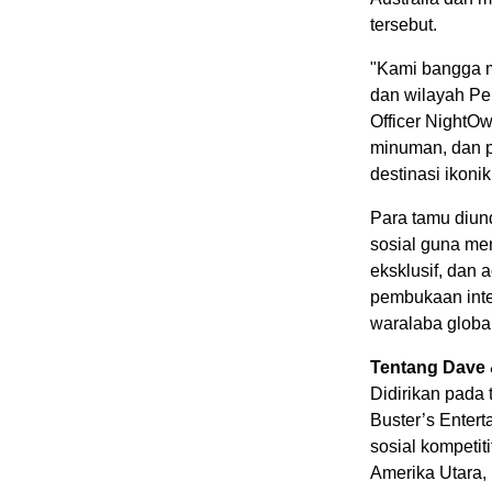
tersebut.
"Kami bangga 
dan wilayah Per
Officer NightO
minuman, dan p
destinasi ikonik
Para tamu diun
sosial guna me
eksklusif, dan 
pembukaan inte
waralaba global
Tentang Dave 
Didirikan pada 
Buster’s Enter
sosial kompetit
Amerika Utara, 