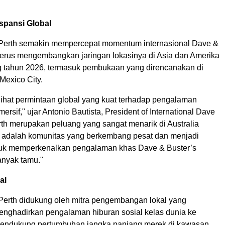
pansi Global
Perth semakin mempercepat momentum internasional Dave &
 terus mengembangkan jaringan lokasinya di Asia dan Amerika
g tahun 2026, termasuk pembukaan yang direncanakan di
Mexico City.
lihat permintaan global yang kuat terhadap pengalaman
mersif," ujar Antonio Bautista, President of International Dave
rth merupakan peluang yang sangat menarik di Australia
n adalah komunitas yang berkembang pesat dan menjadi
ntuk memperkenalkan pengalaman khas Dave & Buster’s
anyak tamu."
al
erth didukung oleh mitra pengembangan lokal yang
nghadirkan pengalaman hiburan sosial kelas dunia ke
mendukung pertumbuhan jangka panjang merek di kawasan