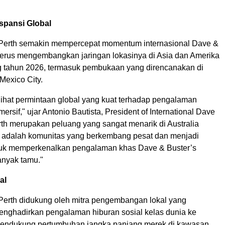
pansi Global
Perth semakin mempercepat momentum internasional Dave &
 terus mengembangkan jaringan lokasinya di Asia dan Amerika
g tahun 2026, termasuk pembukaan yang direncanakan di
Mexico City.
lihat permintaan global yang kuat terhadap pengalaman
mersif," ujar Antonio Bautista, President of International Dave
rth merupakan peluang yang sangat menarik di Australia
n adalah komunitas yang berkembang pesat dan menjadi
ntuk memperkenalkan pengalaman khas Dave & Buster’s
anyak tamu."
al
erth didukung oleh mitra pengembangan lokal yang
nghadirkan pengalaman hiburan sosial kelas dunia ke
mendukung pertumbuhan jangka panjang merek di kawasan