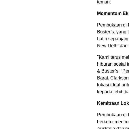
teman.
Momentum Eks
Pembukaan di 
Buster’s, yang
Latin sepanjan
New Delhi dan 
"Kami terus me
hiburan sosial i
& Buster’s. "Pe
Barat. Clarkso
lokasi ideal u
kepada lebih b
Kemitraan Lok
Pembukaan di P
berkomitmen me
Australia dan 