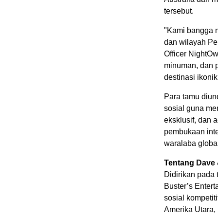
tersebut.
"Kami bangga 
dan wilayah Per
Officer NightO
minuman, dan p
destinasi ikonik
Para tamu diun
sosial guna me
eksklusif, dan 
pembukaan inte
waralaba global
Tentang Dave 
Didirikan pada 
Buster’s Enter
sosial kompetit
Amerika Utara, 