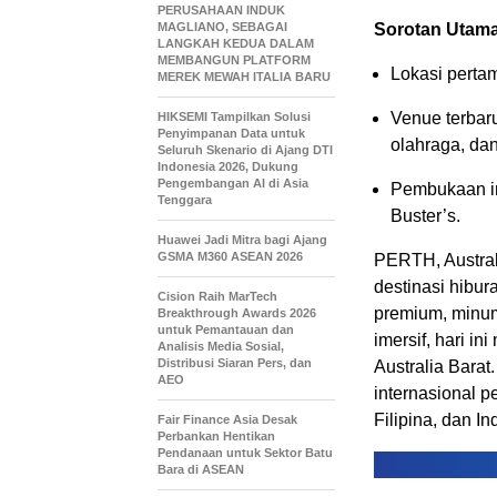
PERUSAHAAN INDUK
MAGLIANO, SEBAGAI
Sorotan Utam
LANGKAH KEDUA DALAM
MEMBANGUN PLATFORM
Lokasi pertam
MEREK MEWAH ITALIA BARU
Venue terbar
HIKSEMI Tampilkan Solusi
Penyimpanan Data untuk
olahraga, dan
Seluruh Skenario di Ajang DTI
Indonesia 2026, Dukung
Pengembangan AI di Asia
Pembukaan in
Tenggara
Buster’s.
Huawei Jadi Mitra bagi Ajang
GSMA M360 ASEAN 2026
PERTH, Austral
destinasi hibu
Cision Raih MarTech
premium, minuma
Breakthrough Awards 2026
untuk Pemantauan dan
imersif, hari 
Analisis Media Sosial,
Distribusi Siaran Pers, dan
Australia Barat
AEO
internasional 
Filipina, dan In
Fair Finance Asia Desak
Perbankan Hentikan
Pendanaan untuk Sektor Batu
Bara di ASEAN