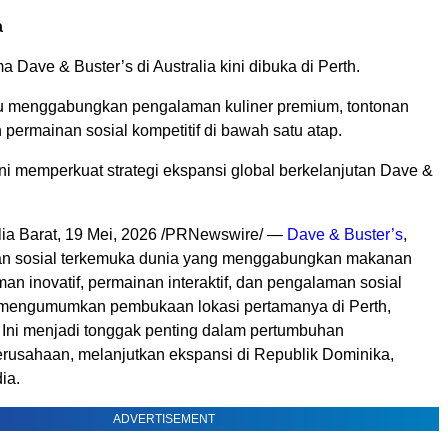
a
a Dave & Buster’s di Australia kini dibuka di Perth.
u menggabungkan pengalaman kuliner premium, tontonan
 permainan sosial kompetitif di bawah satu atap.
i memperkuat strategi ekspansi global berkelanjutan Dave &
ia Barat
,
19 Mei, 2026
/PRNewswire/ —
Dave & Buster’s
,
ran sosial terkemuka dunia yang menggabungkan makanan
n inovatif, permainan interaktif, dan pengalaman sosial
ini mengumumkan pembukaan lokasi pertamanya di Perth,
. Ini menjadi tonggak penting dalam pertumbuhan
perusahaan, melanjutkan ekspansi di Republik Dominika,
dia.
ADVERTISEMENT