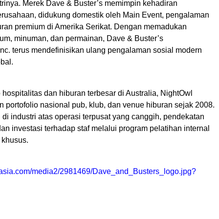
trinya. Merek Dave & Buster’s memimpin kehadiran
perusahaan, didukung domestik oleh Main Event, pengalaman
buran premium di Amerika Serikat. Dengan memadukan
um, minuman, dan permainan, Dave & Buster’s
Inc. terus mendefinisikan ulang pengalaman sosial modern
bal.
 hospitalitas dan hiburan terbesar di Australia, NightOwl
portofolio nasional pub, klub, dan venue hiburan sejak 2008.
l di industri atas operasi terpusat yang canggih, pendekatan
dan investasi terhadap staf melalui program pelatihan internal
 khusus.
nasia.com/media2/2981469/Dave_and_Busters_logo.jpg?