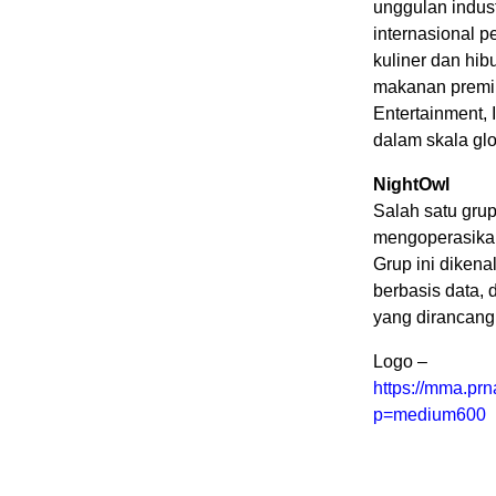
unggulan indus
internasional 
kuliner dan hi
makanan premi
Entertainment, 
dalam skala glo
NightOwl
Salah satu grup
mengoperasikan 
Grup ini dikena
berbasis data, 
yang dirancang
Logo –
https://mma.pr
p=medium600